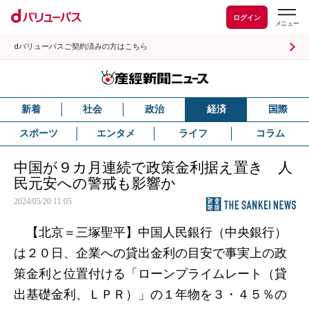
ログイン
dバリューパスご契約済みの方はこちら
新着
社会
政治
経済
国際
スポーツ
エンタメ
ライフ
コラム
中国が９カ月連続で政策金利据え置き 人
民元安への警戒も影響か
2024/05/20 11:05
【北京＝三塚聖平】中国人民銀行（中央銀行）
は２０日、企業への貸出金利の目安で事実上の政
策金利と位置付ける「ローンプライムレート（貸
出基礎金利、ＬＰＲ）」の１年物を３・４５％の