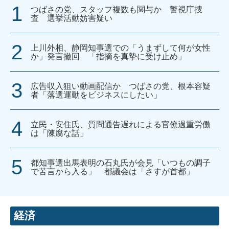
つばさの党、スタッフ複数も関与か 警視庁捜
査 選挙活動妨害疑い
上川外相、静岡知事選での「うまずして何が女性
か」発言撤回 「指摘を真摯に受け止め」
広告収入狙い動画配信か つばさの党、根本容疑
者「落選運動をビジネスにしたい」
立民・安住氏、質問通告遅れによる官僚過重労働
は「陳腐な話」
都知事選出馬表明の石丸氏が会見「いつもの調子
で苦言から入る」 都議会は「さすが首都」
経済