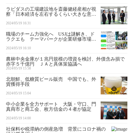
ラピダスの工場建設地を斎藤健経産相が視
察「日本経済を左右するくらい大きな意
味」
2024/05/19 16:31
職場のチーム力強化へ USJは謎解き、ド
ラクエも テーマパークが企業研修市場に
続々参入
2024/05/19 16:10
農林中央金庫が１兆円規模の増資を検討、外債含み損で
赤字５千億円 ＪＡと具体策協議へ
2024/05/19 15:58
北朝鮮、低糖質ビール販売 中国でも、外
貨獲得手段
2024/05/19 15:04
中小企業を全力サポート 大阪・守口、門
真両市と商工会、枚方信金の４者が協定
2024/05/19 14:00
社保料や税滞納の倒産急増 背景にコロナ禍の