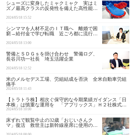
シューズに変身したミャクミャク 実はミ
ズノ最高クラスの反発性を備えた高性能で
3万800円
2024/05/18 15:52
シンママを人材不足のＩＴ職へ 離婚で困
窮→給付金で学び転職 近ごろ都に流行る
もの
2024/05/18 13:00
警備とＳＤＧｓを掛け合わせ 警備ログ、
長谷川功一社長 埼玉活躍企業
2024/05/18 12:52
米のメルセデス工場、労組結成を否決 全米自動車労組
痛手
2024/05/18 11:43
【トラトラ株】相次ぐ保守的な今期業績ガイダンス「日
本株」は慎重な運用を 「アプリックス」Ｈ２社株式の
2024/05/18 10:00
取得を完了 半導体関連の中核銘柄「マクニカＨＤ」
床ずれで観覧中止の32歳「おじいさんク
マ」復活 救世主は新幹線座席に使用のク
ッション
2024/05/18 08:00