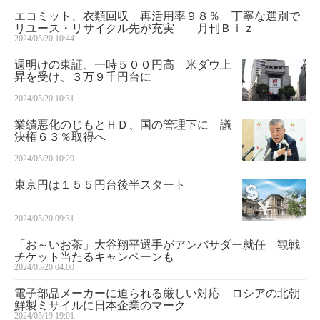
エコミット、衣類回収 再活用率９８％ 丁寧な選別で
リユース・リサイクル先が充実 月刊Ｂｉｚ
2024/05/20 10:44
週明けの東証、一時５００円高 米ダウ上
昇を受け、３万９千円台に
2024/05/20 10:31
業績悪化のじもとＨＤ、国の管理下に 議
決権６３％取得へ
2024/05/20 10:29
東京円は１５５円台後半スタート
2024/05/20 09:31
「お～いお茶」大谷翔平選手がアンバサダー就任 観戦
チケット当たるキャンペーンも
2024/05/20 04:00
電子部品メーカーに迫られる厳しい対応 ロシアの北朝
鮮製ミサイルに日本企業のマーク
2024/05/19 19:01