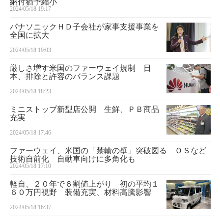
納付猶予縮小
2024/05/18 19:17
パナソニックＨＤ子会社が家事支援事業を
全国に拡大
2024/05/18 19:03
厳しさ増す米国のファーウェイ規制 日
本、排除と許容のバランス課題
2024/05/18 18:23
ミニストップ新型店公開 生鮮、ＰＢ商品
充実
2024/05/18 17:46
ファーウェイ、米国の「禁輸の壁」突破図る ＯＳなど
技術自前化 自動車向けに多角化も
2024/05/18 17:10
軽自、２０年で６割値上がり 初の平均１
６０万円視野 装備充実、材料高騰影響
2024/05/18 16:37