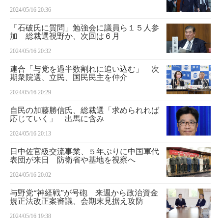
2024/05/16 20:36
「石破氏に質問」勉強会に議員ら１５人参
加 総裁選視野か、次回は６月
2024/05/16 20:32
連合「与党を過半数割れに追い込む」 次
期衆院選、立民、国民民主を仲介
2024/05/16 20:29
自民の加藤勝信氏、総裁選「求められれば
応じていく」 出馬に含み
2024/05/16 20:13
日中佐官級交流事業、５年ぶりに中国軍代
表団が来日 防衛省や基地を視察へ
2024/05/16 20:02
与野党“神経戦”が号砲 来週から政治資金
規正法改正案審議、会期末見据え攻防
2024/05/16 19:38