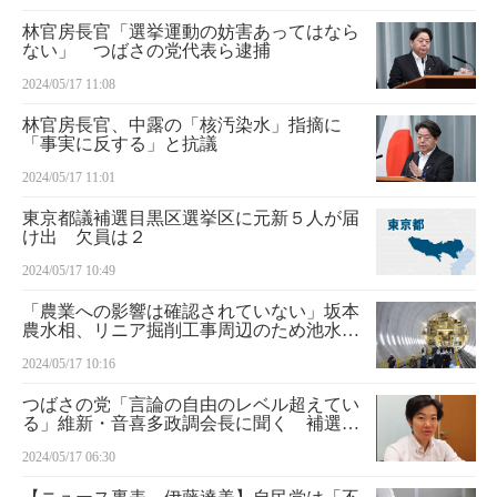
林官房長官「選挙運動の妨害あってはなら
ない」 つばさの党代表ら逮捕
2024/05/17 11:08
林官房長官、中露の「核汚染水」指摘に
「事実に反する」と抗議
2024/05/17 11:01
東京都議補選目黒区選挙区に元新５人が届
け出 欠員は２
2024/05/17 10:49
「農業への影響は確認されていない」坂本
農水相、リニア掘削工事周辺のため池水位
低下で
2024/05/17 10:16
つばさの党「言論の自由のレベル超えてい
る」維新・音喜多政調会長に聞く 補選で
根本良輔氏と１対１で“討論”公選法改正へ
2024/05/17 06:30
の決意