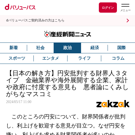
ログイン
dバリューパスご契約済みの方はこちら
新着
社会
政治
経済
国際
スポーツ
エンタメ
ライフ
コラム
【日本の解き方】円安批判する財界人３タ
イプ 金融業界や海外展開する企業、家計
や政府に忖度する意見も 悪者論にくみし
がちなマスコミ
2024/05/17 11:00
このところの円安について、財界関係者が批判
し、利上げを歓迎する意見が目立つ。なぜ円安を
嫌い、利上げを求める財界関係者が多いのか。