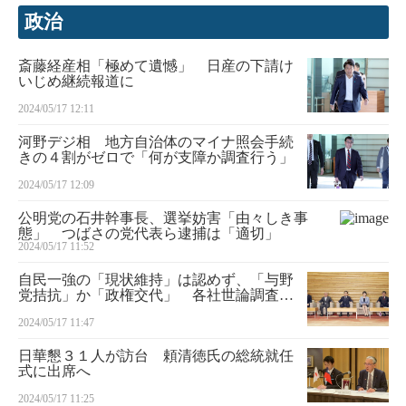
政治
斎藤経産相「極めて遺憾」 日産の下請け
いじめ継続報道に
2024/05/17 12:11
河野デジ相 地方自治体のマイナ照会手続
きの４割がゼロで「何が支障か調査行う」
2024/05/17 12:09
公明党の石井幹事長、選挙妨害「由々しき事
態」 つばさの党代表ら逮捕は「適切」
2024/05/17 11:52
自民一強の「現状維持」は認めず、「与野
党拮抗」か「政権交代」 各社世論調査分
析
2024/05/17 11:47
日華懇３１人が訪台 頼清徳氏の総統就任
式に出席へ
2024/05/17 11:25