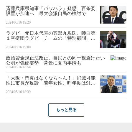
斎藤兵庫県知事「パワハラ」疑惑 百条委
設置が加速へ 最大会派自民の検討で
2024/05/16 19:20
ラグビー元日本代表の五郎丸歩氏、陸自第
１空挺団ラグビーチームの「特別顧問」に
就任へ
2024/05/16 19:00
政治資金規正法改正、自民との同一視避けたい
公明が強硬姿勢 背景に党内事情も
2024/05/16 18:54
「大阪・門真はなくならへん！」消滅可能
性に市長が反論 若年女性、昨年度は91人
転入増
2024/05/16 18:39
もっと見る