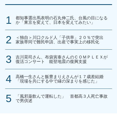
都知事選出馬表明の石丸伸二氏、台風の目になる
か「東京を変えて、日本を変えてみたい」
＜独自＞川口クルド人「子供率」２０％で突出
家族帯同で難民申請、出産で事実上の移民化
吉川晃司さん、布袋寅泰さんのＣＯＭＰＬＥＸが
復活コンサート 能登地震の復興支援
高橋一生さんと飯豊まりえさんが１７歳差結婚
「現場を共にする中で縁の深まりを感じた」
「風邪薬飲んで運転した」 首都高３人死亡事故
で男供述