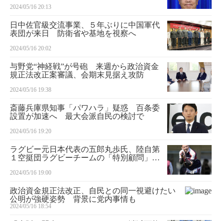
2024/05/16 20:13
日中佐官級交流事業、５年ぶりに中国軍代
表団が来日 防衛省や基地を視察へ
2024/05/16 20:02
与野党“神経戦”が号砲 来週から政治資金
規正法改正案審議、会期末見据え攻防
2024/05/16 19:38
斎藤兵庫県知事「パワハラ」疑惑 百条委
設置が加速へ 最大会派自民の検討で
2024/05/16 19:20
ラグビー元日本代表の五郎丸歩氏、陸自第
１空挺団ラグビーチームの「特別顧問」に
就任へ
2024/05/16 19:00
政治資金規正法改正、自民との同一視避けたい
公明が強硬姿勢 背景に党内事情も
2024/05/16 18:54