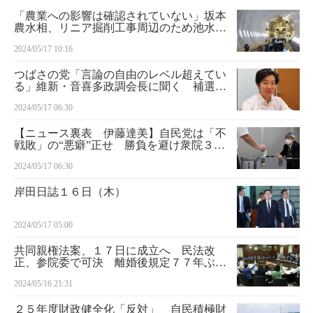
「農業への影響は確認されていない」坂本
農水相、リニア掘削工事周辺のため池水位
低下で
2024/05/17 10:16
つばさの党「言論の自由のレベル超えてい
る」維新・音喜多政調会長に聞く 補選で
根本良輔氏と１対１で“討論”公選法改正へ
2024/05/17 06:30
の決意
【ニュース裏表 伊藤達美】自民党は「不
戦敗」の“悪癖”正せ 勝負を避け衆院３補
選に候補者擁立せず…保守層には「国民の
2024/05/17 06:30
審判」避け“姑息”と判断も
岸田日誌１６日（木）
2024/05/17 05:00
共同親権法案、１７日に成立へ 民法改
正、参院委で可決 離婚後規定７７年ぶり
見直し
2024/05/16 21:31
２５年度財政健全化「反対」 自民積極財