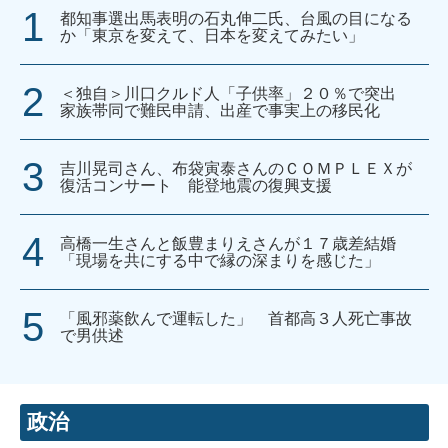
都知事選出馬表明の石丸伸二氏、台風の目になる
か「東京を変えて、日本を変えてみたい」
＜独自＞川口クルド人「子供率」２０％で突出
家族帯同で難民申請、出産で事実上の移民化
吉川晃司さん、布袋寅泰さんのＣＯＭＰＬＥＸが
復活コンサート 能登地震の復興支援
高橋一生さんと飯豊まりえさんが１７歳差結婚
「現場を共にする中で縁の深まりを感じた」
「風邪薬飲んで運転した」 首都高３人死亡事故
で男供述
政治