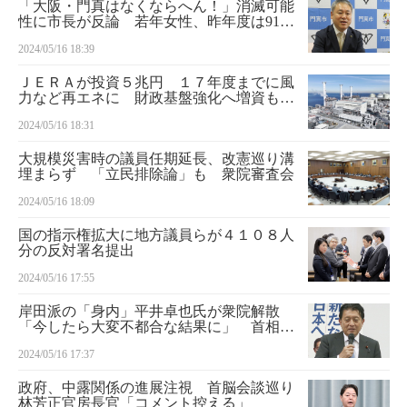
「大阪・門真はなくならへん！」消滅可能
性に市長が反論 若年女性、昨年度は91人
転入増
2024/05/16 18:39
ＪＥＲＡが投資５兆円 １７年度までに風
力など再エネに 財政基盤強化へ増資も検
討
2024/05/16 18:31
大規模災害時の議員任期延長、改憲巡り溝
埋まらず 「立民排除論」も 衆院審査会
2024/05/16 18:09
国の指示権拡大に地方議員らが４１０８人
分の反対署名提出
2024/05/16 17:55
岸田派の「身内」平井卓也氏が衆院解散
「今したら大変不都合な結果に」 首相地
元で言及
2024/05/16 17:37
政府、中露関係の進展注視 首脳会談巡り
林芳正官房長官「コメント控える」