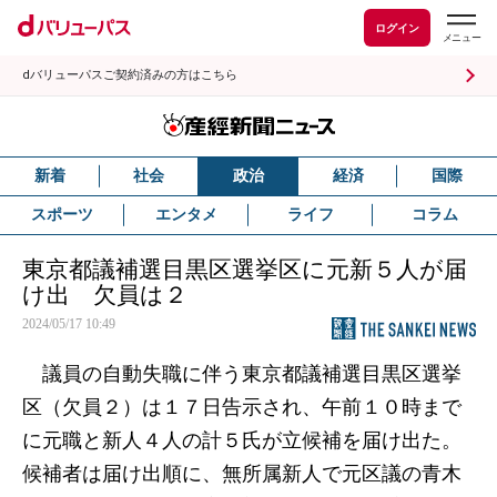
ログイン
dバリューパスご契約済みの方はこちら
新着
社会
政治
経済
国際
スポーツ
エンタメ
ライフ
コラム
東京都議補選目黒区選挙区に元新５人が届
け出 欠員は２
2024/05/17 10:49
議員の自動失職に伴う東京都議補選目黒区選挙
区（欠員２）は１７日告示され、午前１０時まで
に元職と新人４人の計５氏が立候補を届け出た。
候補者は届け出順に、無所属新人で元区議の青木