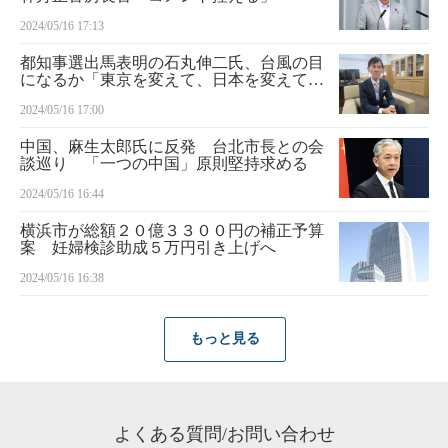
2024/05/16 17:13
都知事選出馬表明の石丸伸二氏、台風の目
になるか「東京を変えて、日本を変えてみ
たい」
2024/05/16 17:00
中国、麻生太郎氏に反発 台北市長との会
談巡り 「一つの中国」原則堅持求める
2024/05/16 16:44
横浜市が総額２０億３３００円の補正予算
案 妊婦検診助成５万円引き上げへ
2024/05/16 16:38
もっと見る
よくある質問/お問い合わせ