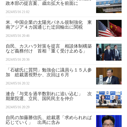
政本部の提言案、歳出拡大を前面に
2024/05/16 21:02
米、中国企業の太陽光パネル規制強化 東
南アジア４カ国通じた迂回輸出に関税
2024/05/16 20:46
自民、カスハラ対策を提言 相談体制構築
など義務付け 首相「重く受け止める」
2024/05/16 20:36
「石破氏に質問」勉強会に議員ら１５人参
加 総裁選視野か、次回は６月
2024/05/16 20:32
連合「与党を過半数割れに追い込む」 次
期衆院選、立民、国民民主を仲介
2024/05/16 20:29
自民の加藤勝信氏、総裁選「求められれば
応じていく」 出馬に含み