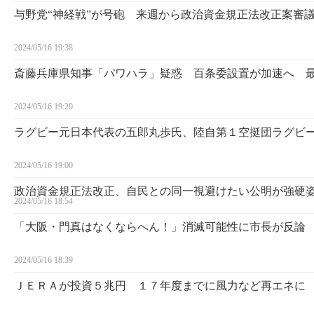
与野党“神経戦”が号砲 来週から政治資金規正法改正案審
2024/05/16 19:38
斎藤兵庫県知事「パワハラ」疑惑 百条委設置が加速へ 
2024/05/16 19:20
ラグビー元日本代表の五郎丸歩氏、陸自第１空挺団ラグビ
2024/05/16 19:00
政治資金規正法改正、自民との同一視避けたい公明が強硬
2024/05/16 18:54
「大阪・門真はなくならへん！」消滅可能性に市長が反論 
2024/05/16 18:39
ＪＥＲＡが投資５兆円 １７年度までに風力など再エネに