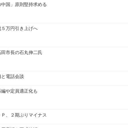
の中国」原則堅持求める
成５万円引き上げへ
高田市長の石丸伸二氏
相と電話会談
再編や定員適正化も
ＤＰ、２期ぶりマイナス