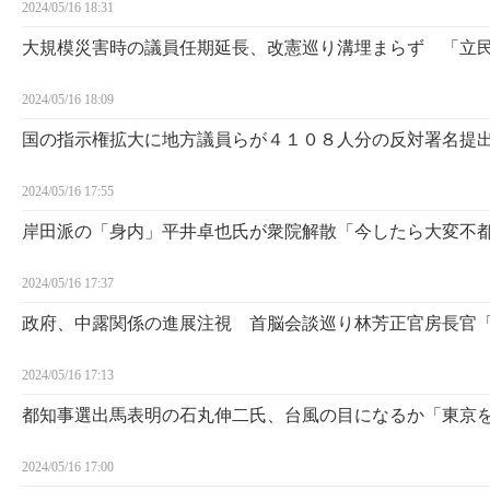
2024/05/16 18:31
大規模災害時の議員任期延長、改憲巡り溝埋まらず 「立
2024/05/16 18:09
国の指示権拡大に地方議員らが４１０８人分の反対署名提
2024/05/16 17:55
岸田派の「身内」平井卓也氏が衆院解散「今したら大変不
2024/05/16 17:37
政府、中露関係の進展注視 首脳会談巡り林芳正官房長官
2024/05/16 17:13
都知事選出馬表明の石丸伸二氏、台風の目になるか「東京
2024/05/16 17:00