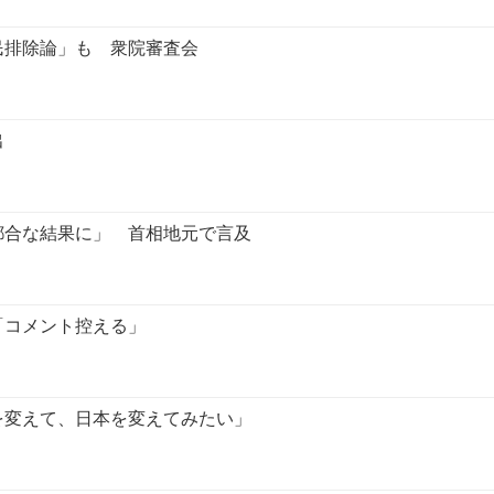
民排除論」も 衆院審査会
出
都合な結果に」 首相地元で言及
「コメント控える」
を変えて、日本を変えてみたい」