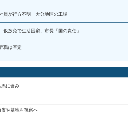
性社員が行方不明 大分地区の工場
 仮放免で生活困窮、市長「国の責任」
辞職は否定
出馬に含み
衛省や基地を視察へ