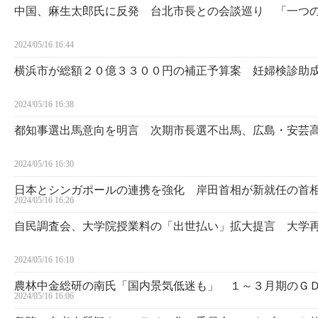
中国、麻生太郎氏に反発 台北市長との会談巡り 「一つ
2024/05/16 16:44
横浜市が総額２０億３３００円の補正予算案 妊婦検診助
2024/05/16 16:38
都知事選出馬意向を明言 次期市長選不出馬、広島・安芸
2024/05/16 16:30
日本とシンガポールの連携を強化 岸田首相が新就任の首
2024/05/16 16:26
自民調査会、大学院授業料の「出世払い」拡大提言 大学
2024/05/16 16:10
農林中金総研の南氏「国内景気低迷も」 １～３月期のＧ
2024/05/16 16:06