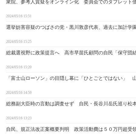
衆院、参考人質疑をオンライン化 委員会でのタブレット
2024/05/16 15:51
選挙妨害容疑のつばさの党・黒川敦彦代表、過去に加計学
2024/05/16 15:25
総裁選視野に政策提言へ 高市早苗氏顧問の自民「保守団結
2024/05/16 15:20
「富士山ローソン」の目隠し幕に「ひとごとではない」 
2024/05/16 14:59
総務副大臣時の言動は調査せず 自民・長谷川岳氏巡り松
2024/05/16 13:23
自民、規正法改正案概要判明 政策活動費は５０万円超受