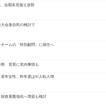
議、会期末見据え攻防
最大会派自民の検討で
ーチームの「特別顧問」に就任へ
姿勢 背景に党内事情も
若年女性、昨年度は91人転入増
 財政基盤強化へ増資も検討