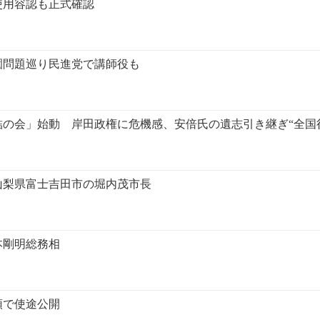
使用容認も正式確認
園問題巡り民進党で講師役も
の会」始動 岸田政権に危機感、安倍氏の遺志引き継ぎ“全国
山梨県富士吉田市の堀内茂市長
本剛明総務相
領で使途公開