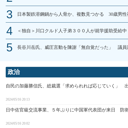
日本製鉄溶鋼鍋から人骨か、複数見つかる 30歳男
＜独自＞川口クルド人子弟３００人が就学援助受給中
長谷川岳氏、威圧言動を陳謝「無自覚だった」 議員
政治
自民の加藤勝信氏、総裁選「求められれば応じていく」 
2024/05/16 20:13
日中佐官級交流事業、５年ぶりに中国軍代表団が来日 防
2024/05/16 20:02