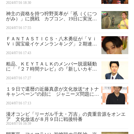
2024/07/16 18:30
神主の資格を持つ狩野英孝が「祇（くにつ
がみ）」に挑戦 カプコン、19日に実況プ
レイ動画公開
2024/07/16 17:55
ＦＡＮＴＡＳＴＩＣＳ・八木勇征が「Ｖｉ
Ｖｉ国宝級イケメンランキング」２期連続
１位 殿堂入り果たし「見合うような一人
2024/07/16 17:43
の人間として素敵に成長していきたい」
粗品、ＫＥＹＴＡＬＫのメンバー脱退騒動
に「『２７時間テレビ』の『新しいカギ』
のメインテーマ、あんたらの曲やねん
2024/07/16 17:27
ぞ！」
１９日で還暦の近藤真彦が文化放送“オトナ
キャンペーン”の顔に ジャニーズ問題に
も“大人の発言”
2024/07/16 17:13
漫才コンビ「リーガル千太・万吉」の貴重音源をオンエ
ア 文化放送が８月９日に戦後特番
2024/07/16 16:59