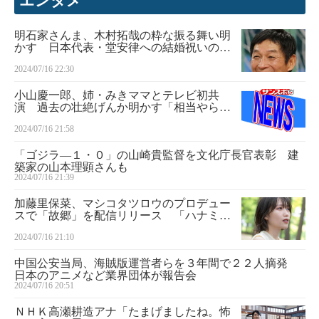
エンタメ
明石家さんま、木村拓哉の粋な振る舞い明
かす 日本代表・堂安律への結婚祝いの場
で「『サッカーってユニホーム交換あるよ
2024/07/16 22:30
ね』って…」
小山慶一郎、姉・みきママとテレビ初共
演 過去の壮絶げんか明かす「相当やられ
てました。フライパンをシュッって…」
2024/07/16 21:58
「ゴジラ―１・０」の山崎貴監督を文化庁長官表彰 建
築家の山本理顕さんも
2024/07/16 21:39
加藤里保菜、マシコタツロウのプロデュー
スで「故郷」を配信リリース 「ハナミズ
キ」の作曲家で同じ茨城県出身
2024/07/16 21:10
中国公安当局、海賊版運営者らを３年間で２２人摘発
日本のアニメなど業界団体が報告会
2024/07/16 20:51
ＮＨＫ高瀬耕造アナ「たまげましたね。怖