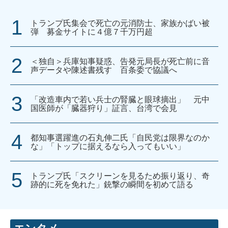
トランプ氏集会で死亡の元消防士、家族かばい被
弾 募金サイトに４億７千万円超
＜独自＞兵庫知事疑惑、告発元局長が死亡前に音
声データや陳述書残す 百条委で協議へ
「改造車内で若い兵士の腎臓と眼球摘出」 元中
国医師が「臓器狩り」証言、台湾で会見
都知事選躍進の石丸伸二氏「自民党は限界なのか
な」「トップに据えるなら入ってもいい」
トランプ氏「スクリーンを見るため振り返り、奇
跡的に死を免れた」銃撃の瞬間を初めて語る