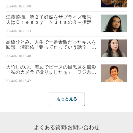
18日OA第4話あらすじ 謎多き父、浩一郎
2024/07/16 16:00
（矢柴俊博）が「百式」を作りながら亡き
祖父の話を…
江藤菜摘、第２子妊娠をサプライズ報告
夫はＣｒｅｅｐｙ ＮｕｔｓのＲ－指定
2024/07/16 15:53
高橋ひとみ、人生で一番素敵だったキスを
回想 澤部佑「狙ってたっていう話？ ダ
メです。昼ですので」
2024/07/16 15:48
大竹しのぶ、海辺でピースの目黒蓮を撮影
「私のカメラで撮りましたぁ」 フジ系月
９「海のはじまり」で共演
2024/07/16 15:42
もっと見る
よくある質問/お問い合わせ