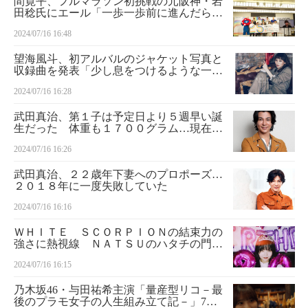
間寛平、フルマラソン初挑戦の元阪神・岩
田稔氏にエール「一歩一歩前に進んだらゴ
ールする」
2024/07/16 16:48
望海風斗、初アルバルのジャケット写真と
収録曲を発表「少し息をつけるような一枚
になれば」
2024/07/16 16:28
武田真治、第１子は予定日より５週早い誕
生だった 体重も１７００グラム…現在は
元気に成長「感慨深いものがあります」
2024/07/16 16:26
武田真治、２２歳年下妻へのプロポーズ…
２０１８年に一度失敗していた
2024/07/16 16:16
ＷＨＩＴＥ ＳＣＯＲＰＩＯＮの結束力の
強さに熱視線 ＮＡＴＳＵのハタチの門出
をメンバー＆ファンが祝福
2024/07/16 16:15
乃木坂46・与田祐希主演「量産型リコ－最
後のプラモ女子の人生組み立て記－」7月