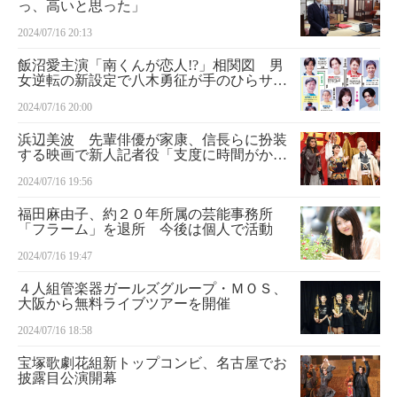
っ、高いと思った」
2024/07/16 20:13
飯沼愛主演「南くんが恋人!?」相関図 男
女逆転の新設定で八木勇征が手のひらサイ
ズに
2024/07/16 20:00
浜辺美波 先輩俳優が家康、信長らに扮装
する映画で新人記者役「支度に時間がかか
らないので現場には最後に…」
2024/07/16 19:56
福田麻由子、約２０年所属の芸能事務所
「フラーム」を退所 今後は個人で活動
2024/07/16 19:47
４人組管楽器ガールズグループ・ＭＯＳ、
大阪から無料ライブツアーを開催
2024/07/16 18:58
宝塚歌劇花組新トップコンビ、名古屋でお
披露目公演開幕