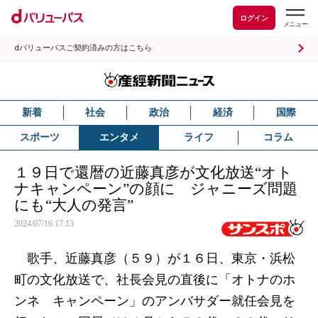
ログイン
dバリューパスご契約済みの方はこちら
新着
社会
政治
経済
国際
スポーツ
エンタメ
ライフ
コラム
１９日で還暦の近藤真彦が文化放送“オト
ナキャンペーン”の顔に ジャニーズ問題
にも“大人の発言”
2024/07/16 17:13
歌手、近藤真彦（５９）が１６日、東京・浜松
町の文化放送で、社長会見の直後に「オトナのホ
ンネ キャンペーン」のアンバサダー就任会見を