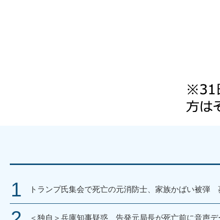
トランプ氏集会で死亡の元消防士、家族かばい被弾 
＜独自＞兵庫知事疑惑、告発元局長が死亡前に音声デ