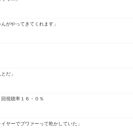
ゃんがやってきてくれます」
んとだ」
６回視聴率１６・０％
ライヤーでブワァーって乾かしていた」