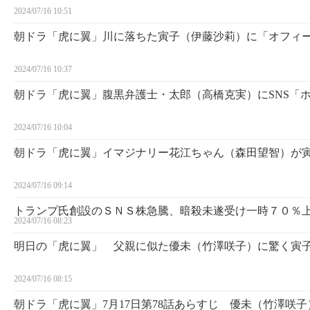
2024/07/16 10:51
朝ドラ「虎に翼」川に落ちた寅子（伊藤沙莉）に「オフィ
2024/07/16 10:37
朝ドラ「虎に翼」腹黒弁護士・太郎（高橋克実）にSNS「
2024/07/16 10:04
朝ドラ「虎に翼」イマジナリー花江ちゃん（森田望智）が寅
2024/07/16 09:14
トランプ氏創設のＳＮＳ株急騰、暗殺未遂受け一時７０％
2024/07/16 08:23
明日の「虎に翼」 父親に似た優未（竹澤咲子）に驚く寅子
2024/07/16 08:15
朝ドラ「虎に翼」7月17日第78話あらすじ 優未（竹澤