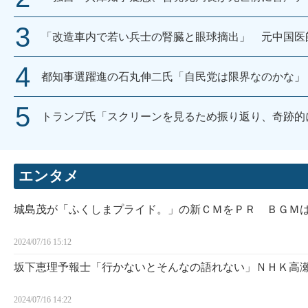
「改造車内で若い兵士の腎臓と眼球摘出」 元中国医
都知事選躍進の石丸伸二氏「自民党は限界なのかな」
トランプ氏「スクリーンを見るため振り返り、奇跡的
エンタメ
城島茂が「ふくしまプライド。」の新ＣＭをＰＲ ＢＧＭ
2024/07/16 15:12
坂下恵理予報士「行かないとそんなの語れない」ＮＨＫ高
2024/07/16 14:22