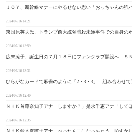
ＪＯＹ、新幹線マナーにやるせない思い「おっちゃんの強
2024/07/16 14:21
東国原英夫氏、トランプ前大統領暗殺未遂事件での自身の
2024/07/16 13:59
広末涼子、誕生日の７月１８日にファンクラブ開設へ Ｓ
2024/07/16 13:31
ひらがなカードで麻雀のように「2・3・3」 組み合わせ
2024/07/16 12:40
ＮＨＫ首藤奈知子アナ「しますか？」是永千恵アナ「して
2024/07/16 12:35
ＮＨＫ鈴木奈穂子アナ「ぺったんこになっちゃう。恥ずか