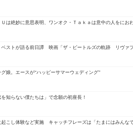
ＲＵは絶妙に意思表明、ワンオク・Ｔａｋａは意中の人をにお
・ベストが語る前日譚 映画「ザ・ビートルズの軌跡 リヴァ
グ娘。エースが“ハッピーサマーウェディング”
恋を知らない僕たちは」で念願の初座長！
火起こし体験など実施 キャッチフレーズは「たまにはみんな