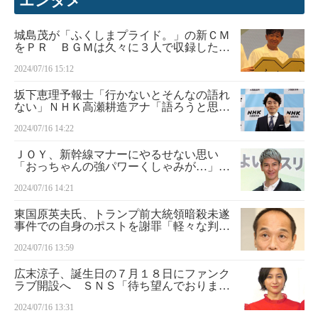
エンタメ
城島茂が「ふくしまプライド。」の新ＣＭ
をＰＲ ＢＧＭは久々に３人で収録した
「見よ 勇者は帰る」
2024/07/16 15:12
坂下恵理予報士「行かないとそんなの語れ
ない」ＮＨＫ高瀬耕造アナ「語ろうと思っ
てなかった」
2024/07/16 14:22
ＪＯＹ、新幹線マナーにやるせない思い
「おっちゃんの強パワーくしゃみが…」
「スーツケースで動線ブロック…」
2024/07/16 14:21
東国原英夫氏、トランプ前大統領暗殺未遂
事件での自身のポストを謝罪「軽々な判
断・発言でした」
2024/07/16 13:59
広末涼子、誕生日の７月１８日にファンク
ラブ開設へ ＳＮＳ「待ち望んでおりまし
た」と喜びの声
2024/07/16 13:31