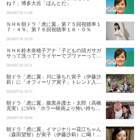
ね？」博多大吉「ほんとだ」
2024/07/16 11:04
ＮＨＫ朝ドラ「虎に翼」第７５回視聴率１
７・４％、第７６回視聴率１６・０％
2024/07/16 10:59
ＮＨＫ鈴木奈穂子アナ「子どもの頭ガサガ
サって洗ってドライヤーでブワァーって乾
かしていた」
2024/07/16 10:51
朝ドラ「虎に翼」川に落ちた寅子（伊藤沙
莉）に「オフィーリア寅子」トレンド入
り 視聴者「さすがに笑った」「花岡さん
2024/07/16 10:37
のブーメランか」と反応さまざま
朝ドラ「虎に翼」腹黒弁護士・太郎（高橋
克実）にSNS「ホラー映画より怖い持ちつ
持たれつ」「癒着スキーム巧妙」
2024/07/16 10:04
朝ドラ「虎に翼」イマジナリー花江ちゃん
（森田望智）が寅子（伊藤沙莉）に喝！
SNS「強引で最高」「花江ちゃん降臨」と