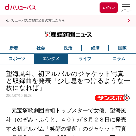
ログイン
dバリューパスご契約済みの方はこちら
新着
社会
政治
経済
国際
スポーツ
エンタメ
ライフ
コラム
望海風斗、初アルバルのジャケット写真
と収録曲を発表「少し息をつけるような一
枚になれば」
2024/07/16 16:28
元宝塚歌劇団雪組トップスターで女優、望海風
斗（のぞみ・ふうと、４０）が８月２８日に発売
する初アルバム「笑顔の場所」のジャケット写真