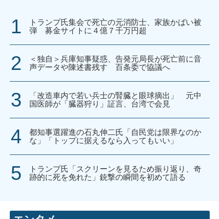
トランプ氏集会で死亡の元消防士、家族かばい被
弾 募金サイトに４億７千万円超
＜独自＞兵庫知事疑惑、告発元局長が死亡前に音
声データや陳述書残す 百条委で協議へ
「改造車内で若い兵士の腎臓と眼球摘出」 元中
国医師が「臓器狩り」証言、台湾で会見
都知事選躍進の石丸伸二氏「自民党は限界なのか
な」「トップに据えるなら入ってもいい」
トランプ氏「スクリーンを見るため振り返り、奇
跡的に死を免れた」銃撃の瞬間を初めて語る