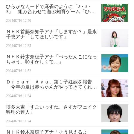
ひらがなカードで麻雀のように「2・3・
3」 組み合わせて遊ぶ知育ゲーム「ひら
がじゃん」
2024/07/16 12:40
ＮＨＫ首藤奈知子アナ「しますか？」是永
千恵アナ「してほしいです」
2024/07/16 12:35
ＮＨＫ鈴木奈穂子アナ「ぺったんこになっ
ちゃう。恥ずかしくて…」
2024/07/16 11:52
Ｄｒｅａｍ Ａｙａ、第１子妊娠を報告
「今年の夏は赤ちゃんがやってきてくれま
す」
2024/07/16 11:34
博多大吉「すごいっすね。さすがフェイク
料理の達人」
2024/07/16 11:24
ＮＨＫ鈴木奈穂子アナ「そう見えるよ