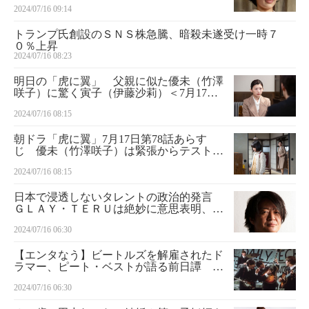
2024/07/16 09:14
感激
トランプ氏創設のＳＮＳ株急騰、暗殺未遂受け一時７
０％上昇
2024/07/16 08:23
明日の「虎に翼」 父親に似た優未（竹澤
咲子）に驚く寅子（伊藤沙莉）＜7月17日
放送＞
2024/07/16 08:15
朝ドラ「虎に翼」7月17日第78話あらす
じ 優未（竹澤咲子）は緊張からテストで
本領発揮できない 寅子（伊藤沙莉）は優
2024/07/16 08:15
三（仲野太賀）の姿を重ねる
日本で浸透しないタレントの政治的発言
ＧＬＡＹ・ＴＥＲＵは絶妙に意思表明、ワ
ンオク・Ｔａｋａは意中の人をにおわせ
2024/07/16 06:30
【エンタなう】ビートルズを解雇されたド
ラマー、ピート・ベストが語る前日譚 映
画「ザ・ビートルズの軌跡 リヴァプール
2024/07/16 06:30
から世界へ」