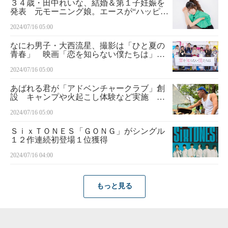
３４歳・田中れいな、結婚＆第１子妊娠を
発表 元モーニング娘。エースが“ハッピー
サマーウェディング”
2024/07/16 05:00
なにわ男子・大西流星、撮影は「ひと夏の
青春」 映画「恋を知らない僕たちは」で
念願の初座長！
2024/07/16 05:00
あばれる君が「アドベンチャークラブ」創
設 キャンプや火起こし体験など実施 キ
ャッチフレーズは「たまにはみんなであば
2024/07/16 05:00
れてみよう」
ＳｉｘＴＯＮＥＳ「ＧＯＮＧ」がシングル
１２作連続初登場１位獲得
2024/07/16 04:00
もっと見る