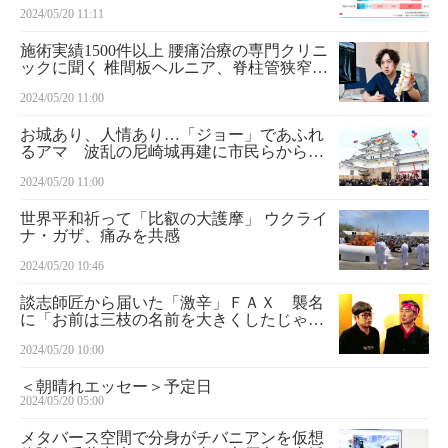
差
2024/05/20 11:11
施術実績1500件以上 腰痛治療の専門クリニ
ックに聞く 椎間板ヘルニア、脊柱管狭窄症
を改善する先進的治療法
2024/05/20 11:00
お城あり、人情あり…「ジョー」であふれ
るアマ 波乱の尼崎城再建に市民らから寄
付殺到 アマ物語（１）
2024/05/20 11:00
世界平和祈って「比叡の大護摩」 ウクライ
ナ・ガザ、痛みを共感
2024/05/20 10:46
談志師匠から届いた「激辛」ＦＡＸ 襲名
に「お前は三枝の名前を大きくしたじゃな
いか」 話の肖像画 落語家・桂文枝＜１
2024/05/20 10:00
９＞
＜朝晴れエッセー＞予定日
2024/05/20 05:00
メタバース空間で分身がチバニアンを仮想