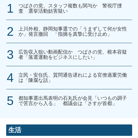
つばさの党、スタッフ複数も関与か 警視庁捜
査 選挙活動妨害疑い
上川外相、静岡知事選での「うまずして何が女性
か」発言撤回 「指摘を真摯に受け止め」
広告収入狙い動画配信か つばさの党、根本容疑
者「落選運動をビジネスにしたい」
立民・安住氏、質問通告遅れによる官僚過重労働
は「陳腐な話」
都知事選出馬表明の石丸氏が会見「いつもの調子
で苦言から入る」 都議会は「さすが首都」
生活