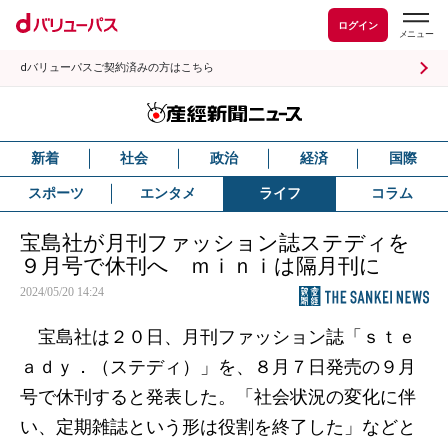
ログイン
dバリューパスご契約済みの方はこちら
新着
社会
政治
経済
国際
スポーツ
エンタメ
ライフ
コラム
宝島社が月刊ファッション誌ステディを
９月号で休刊へ ｍｉｎｉは隔月刊に
2024/05/20 14:24
宝島社は２０日、月刊ファッション誌「ｓｔｅ
ａｄｙ．（ステディ）」を、８月７日発売の９月
号で休刊すると発表した。「社会状況の変化に伴
い、定期雑誌という形は役割を終了した」などと