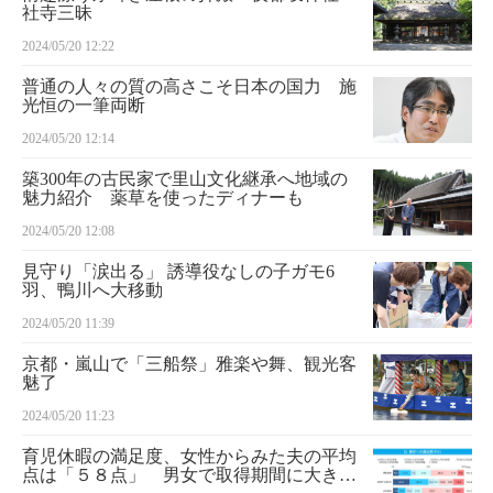
社寺三昧
2024/05/20 12:22
普通の人々の質の高さこそ日本の国力 施
光恒の一筆両断
2024/05/20 12:14
築300年の古民家で里山文化継承へ地域の
魅力紹介 薬草を使ったディナーも
2024/05/20 12:08
見守り「涙出る」 誘導役なしの子ガモ6
羽、鴨川へ大移動
2024/05/20 11:39
京都・嵐山で「三船祭」雅楽や舞、観光客
魅了
2024/05/20 11:23
育児休暇の満足度、女性からみた夫の平均
点は「５８点」 男女で取得期間に大きな