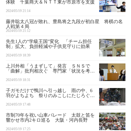
体験 千葉商大＆ＮＴＴ東が市原市を支援
2024/05/19 21:14
藤井聡太八冠が敗れ、豊島将之九段が初白星 将棋の名
人戦第４局
2024/05/19 21:12
先生1人の“学級王国”変化 「チーム担任
制」拡大、負担軽減や子供見守りに効果
2024/05/19 18:39
上川外相「うまずして」発言 ＳＮＳで
「曲解」批判相次ぐ 専門家「状況を考慮
する必要」
2024/05/19 18:31
子ガモだけで鴨川へ引っ越し 雨の中、6
羽がよちよち 祭りのみこしにたじろぐ場
面も
2024/05/19 17:48
市制70年を祝い山車パレード 太鼓と笛を
響かせ市内2キロ巡る 大阪・河内長野
2024/05/19 17:25