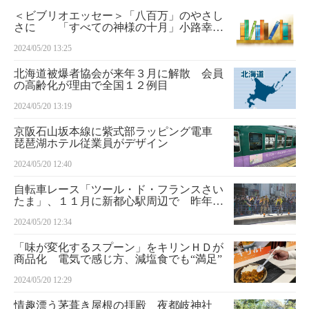
＜ビブリオエッセー＞「八百万」のやさし
さに 「すべての神様の十月」小路幸也
（ＰＨＰ文芸文庫）
2024/05/20 13:25
北海道被爆者協会が来年３月に解散 会員
の高齢化が理由で全国１２例目
2024/05/20 13:19
京阪石山坂本線に紫式部ラッピング電車
琵琶湖ホテル従業員がデザイン
2024/05/20 12:40
自転車レース「ツール・ド・フランスさい
たま」、１１月に新都心駅周辺で 昨年１
１万人超来場
2024/05/20 12:34
「味が変化するスプーン」をキリンＨＤが
商品化 電気で感じ方、減塩食でも“満足”
2024/05/20 12:29
情趣漂う茅葺き屋根の拝殿 夜都岐神社