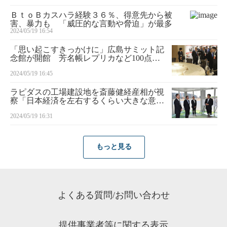
ＢｔｏＢカスハラ経験３６％、得意先から被
害、暴力も 「威圧的な言動や脅迫」が最多
2024/05/19 16:54
「思い起こすきっかけに」広島サミット記
念館が開館 芳名帳レプリカなど100点展
示
2024/05/19 16:45
ラピダスの工場建設地を斎藤健経産相が視
察「日本経済を左右するくらい大きな意
味」
2024/05/19 16:31
もっと見る
よくある質問/お問い合わせ
提供事業者等に関する表示