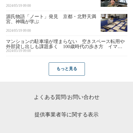
令和人国記
2024/05/19 09:00
源氏物語「ノート」発見 京都・北野天満
宮、神職が学ぶ
2024/05/19 09:00
マンションの駐車場が埋まらない 空きスペース転用や
外部貸し出しも課題多く 100歳時代の歩き方 イマサ
2024/05/19 09:00
ラＱ＆Ａ
もっと見る
よくある質問/お問い合わせ
提供事業者等に関する表示