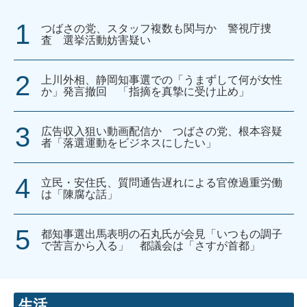
つばさの党、スタッフ複数も関与か 警視庁捜
査 選挙活動妨害疑い
上川外相、静岡知事選での「うまずして何が女性
か」発言撤回 「指摘を真摯に受け止め」
広告収入狙い動画配信か つばさの党、根本容疑
者「落選運動をビジネスにしたい」
立民・安住氏、質問通告遅れによる官僚過重労働
は「陳腐な話」
都知事選出馬表明の石丸氏が会見「いつもの調子
で苦言から入る」 都議会は「さすが首都」
生活