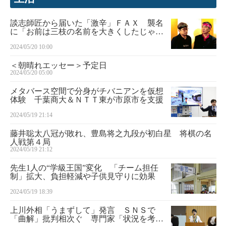
談志師匠から届いた「激辛」ＦＡＸ 襲名
に「お前は三枝の名前を大きくしたじゃな
いか」 話の肖像画 落語家・桂文枝＜１
2024/05/20 10:00
９＞
＜朝晴れエッセー＞予定日
2024/05/20 05:00
メタバース空間で分身がチバニアンを仮想
体験 千葉商大＆ＮＴＴ東が市原市を支援
2024/05/19 21:14
藤井聡太八冠が敗れ、豊島将之九段が初白星 将棋の名
人戦第４局
2024/05/19 21:12
先生1人の“学級王国”変化 「チーム担任
制」拡大、負担軽減や子供見守りに効果
2024/05/19 18:39
上川外相「うまずして」発言 ＳＮＳで
「曲解」批判相次ぐ 専門家「状況を考慮