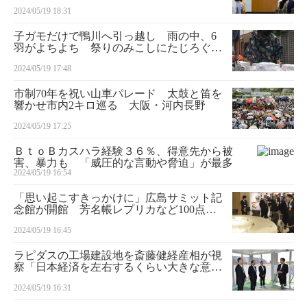
する必要」
2024/05/19 18:31
子ガモだけで鴨川へ引っ越し 雨の中、6
羽がよちよち 祭りのみこしにたじろぐ場
面も
2024/05/19 17:48
市制70年を祝い山車パレード 太鼓と笛を
響かせ市内2キロ巡る 大阪・河内長野
2024/05/19 17:25
ＢｔｏＢカスハラ経験３６％、得意先から被
害、暴力も 「威圧的な言動や脅迫」が最多
2024/05/19 16:54
「思い起こすきっかけに」広島サミット記
念館が開館 芳名帳レプリカなど100点展
示
2024/05/19 16:45
ラピダスの工場建設地を斎藤健経産相が視
察「日本経済を左右するくらい大きな意
味」
2024/05/19 16:31