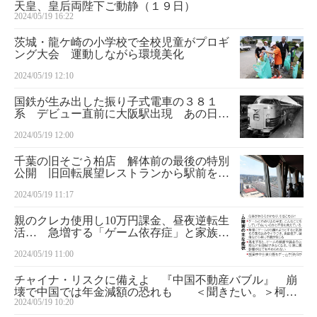
天皇、皇后両陛下ご動静（１９日）
2024/05/19 16:22
茨城・龍ケ崎の小学校で全校児童がプロギ
ング大会 運動しながら環境美化
2024/05/19 12:10
国鉄が生み出した振り子式電車の３８１
系 デビュー直前に大阪駅出現 あの日の
鉄道風景
2024/05/19 12:00
千葉の旧そごう柏店 解体前の最後の特別
公開 旧回転展望レストランから駅前を一
望
2024/05/19 11:17
親のクレカ使用し10万円課金、昼夜逆転生
活… 急増する「ゲーム依存症」と家族の
苦悩
2024/05/19 11:00
チャイナ・リスクに備えよ 『中国不動産バブル』 崩
壊で中国では年金減額の恐れも ＜聞きたい。＞柯隆
2024/05/19 10:20
さん（東京財団政策研究所主席研究員）