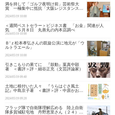
満を持して「ゴルフ夜明け前」芸術祭大
賞 一極集中に抵抗「大阪レジスタンス」
も創作 話の肖像画 落語家・桂文枝＜１
2024/05/19 10:00
８＞
＜週間ベストセラー＞ビジネス書 「お金」関連が人
気 ５月８日 丸善丸の内本店調べ
2024/05/19 10:00
Ｂ’ｚ松本孝弘さんの凱旋公演に地元が「ウ
ルトラエール」
2024/05/19 10:00
引きこもりの果てに 『鼓動』葉真中顕
著 ＜書評＞評・細谷正充（文芸評論家）
2024/05/19 09:40
土地に根付いた人々 『うらはぐさ風土
記』中島京子著 ＜書評＞評・中原かおり
（詩人）
2024/05/19 09:20
フラッグ隊で自衛隊理解広める 陸上自衛
隊多賀城駐屯地 丹野恵里さん（２４）