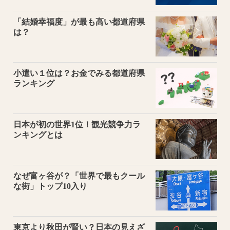
「結婚幸福度」が最も高い都道府県
は？
小遣い１位は？お金でみる都道府県
ランキング
日本が初の世界1位！観光競争力ラ
ンキングとは
なぜ富ヶ谷が？「世界で最もクール
な街」トップ10入り
東京より秋田が賢い？日本の見えざ