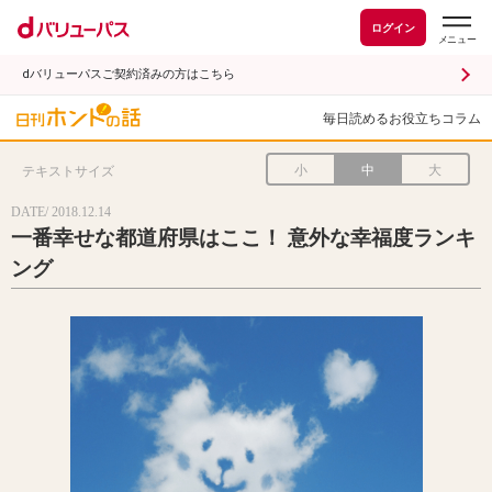
ログイン
dバリューパスご契約済みの方はこちら
毎日読めるお役立ちコラム
小
中
大
テキストサイズ
DATE/ 2018.12.14
一番幸せな都道府県はここ！ 意外な幸福度ランキ
ング