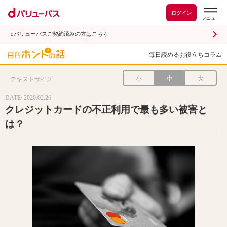
ログイン
dバリューパスご契約済みの方はこちら
毎日読めるお役立ちコラム
小
中
大
テキストサイズ
DATE/ 2020.02.26
クレジットカードの不正利用で最も多い被害と
は？