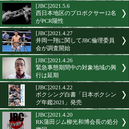
墨田区総合体育館の興行以
予定通り開催
[募集]2021.5.10
JBC関西事務局が試合役員
集
[JBC]2021.5.6
西日本地区のプロボクサー1
がPCR陽性
[JBC]2021.4.27
井岡一翔に関してJBC倫理
会が調査開始
[JBC]2021.4.26