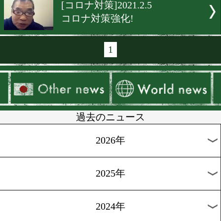
[東日本協会]2021.3.17
東日本新人王決勝は12月。
本決勝は来年2月開催
[JBC]2021.3.5
本石昌也会長の社会貢献に
ヤモンドファスト賞
[コロナ対策]2021.2.22
3月からの試合前PCR検査
計量時に実施
[東日本協会]2021.2.17
試合動画の撮影はNG