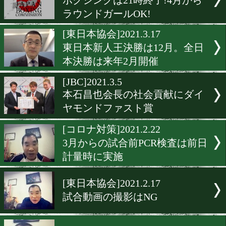
昭和のスーパーヒーロー輪
一会長勇退!
[JPBA]2021.4.9
5月の墨田ボクシング祭り
JPBAが協力
[速報]2021.4.3
石橋俊がPCR検査で陽性
[コロナ対策]2021.3.22
ボクシングは21時終了!4月
ラウンドガールOK!