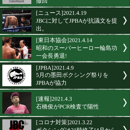
緊急事態期間中の対象地域
行は延期
[JBC]2021.4.22
ボクシング白書「日本ボク
グ年鑑2021」発売
[JBC]2021.4.20
RK蒲田ジム柳光和博会長
撤回
[ニュース]2021.4.19
JBCに対してJPBAが抗議文
出。
[東日本協会]2021.4.14