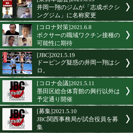
▶
新着
KO KiNG
ダイエット
女子情報
rscproduct
[東日本協会]2021.6.15
井岡一翔のジムが「志成ボ
ングジム」に名称変更
[コロナ対策]2021.6.8
ボクサーの職域ワクチン接
可能性に期待
[JBC]2021.5.19
ドーピング疑惑の井岡一翔
ロ。
[コロナ会議]2021.5.11