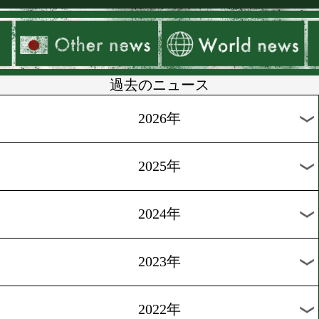
▶
新着
KO KiNG
ダイエット
女子情報
rscproduct
過去のニュース
2026年
2025年