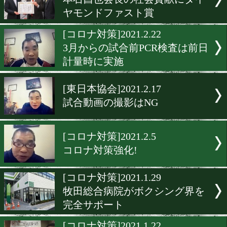
[速報]2021.4.3
石橋俊がPCR検査で陽性
[コロナ対策]2021.3.22
ボクシングは21時終了!4月
ラウンドガールOK!
[東日本協会]2021.3.17
東日本新人王決勝は12月。
本決勝は来年2月開催
[JBC]2021.3.5
本石昌也会長の社会貢献に
ヤモンドファスト賞