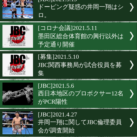
▶
新着
KO KiNG
ダイエット
女子情報
rscproduct
[JBC]2021.5.19
ドーピング疑惑の井岡一翔
ロ。
[コロナ会議]2021.5.11
墨田区総合体育館の興行以
予定通り開催
[募集]2021.5.10
JBC関西事務局が試合役員
集
[JBC]2021.5.6