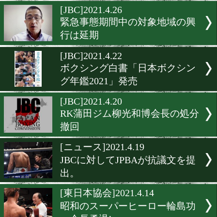
西日本地区のプロボクサー1
がPCR陽性
[JBC]2021.4.27
井岡一翔に関してJBC倫理
会が調査開始
[JBC]2021.4.26
緊急事態期間中の対象地域
行は延期
[JBC]2021.4.22
ボクシング白書「日本ボク
グ年鑑2021」発売
[JBC]2021.4.20