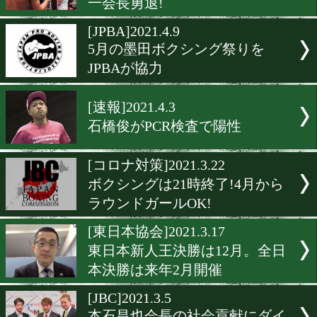
RK蒲田ジム柳光和博会長
撤回
[ニュース]2021.4.19
JBCに対してJPBAが抗議文
出。
[東日本協会]2021.4.14
昭和のスーパーヒーロー輪
一会長勇退!
[JPBA]2021.4.9
5月の墨田ボクシング祭り
JPBAが協力