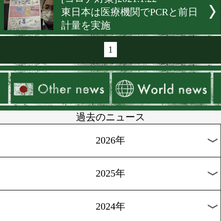
[コロナ対策]2021.2.22
3月からの試合前PCR検査
計量時に実施
[東日本協会]2021.2.17
試合動画の撮影はNG
[コロナ対策]2021.2.5
コロナ対策強化!
[コロナ対策]2021.1.29
牧田総合病院がボクシング
完全サポート