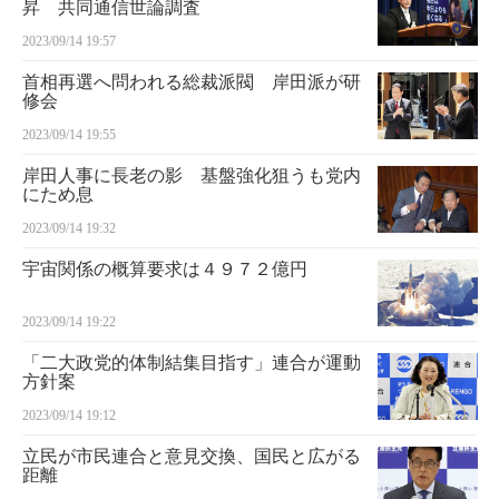
昇 共同通信世論調査
2023/09/14 19:57
首相再選へ問われる総裁派閥 岸田派が研
修会
2023/09/14 19:55
岸田人事に長老の影 基盤強化狙うも党内
にため息
2023/09/14 19:32
宇宙関係の概算要求は４９７２億円
2023/09/14 19:22
「二大政党的体制結集目指す」連合が運動
方針案
2023/09/14 19:12
立民が市民連合と意見交換、国民と広がる
距離