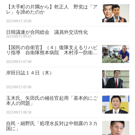
【大手町の片隅から】乾正人 野党は「ア
レ」を諦めたのか
2023/09/15 10:00
日韓議連が合同総会 議員外交活性化
2023/09/15 09:43
【国民の自衛官】（４）復隊支えるリハビ
リ指導 自衛隊熊本病院 木村淳一防衛技
官（５３）
2023/09/15 07:00
岸田日誌１４日（木）
2023/09/15 05:00
玉木氏、矢田氏の補佐官起用「基本的にご
本人の問題」
2023/09/15 00:58
自民・細野氏「処理水反対は中朝露の３カ
国に」