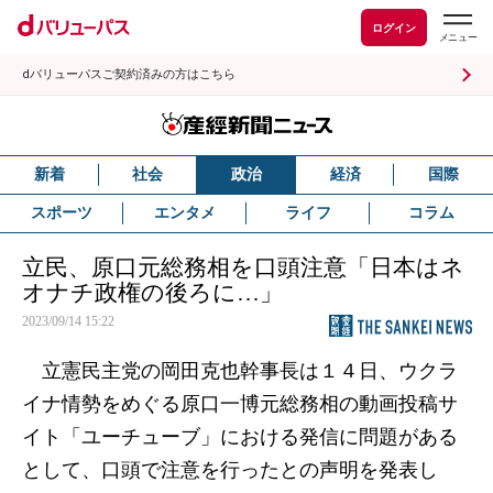
ログイン
dバリューパスご契約済みの方はこちら
新着
社会
政治
経済
国際
スポーツ
エンタメ
ライフ
コラム
立民、原口元総務相を口頭注意「日本はネ
オナチ政権の後ろに…」
2023/09/14 15:22
立憲民主党の岡田克也幹事長は１４日、ウクラ
イナ情勢をめぐる原口一博元総務相の動画投稿サ
イト「ユーチューブ」における発信に問題がある
として、口頭で注意を行ったとの声明を発表し