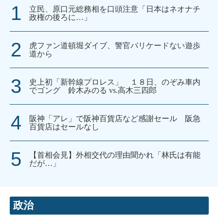
立民、原口元総務相を口頭注意「日本はネオナチ
政権の後ろに…」
虎ファン道頓堀ダイブ、警官バリケードない遊歩
道から
史上初「新幹線プロレス」 １８日、のぞみ車内
でゴング 鈴木みのる vs.高木三四郎
阪神「アレ」で阪神百貨店など感謝セール 阪急
百貨店はセールなし
【首相会見】外相交代の理由聞かれ「林氏は有能
だが…」
政治