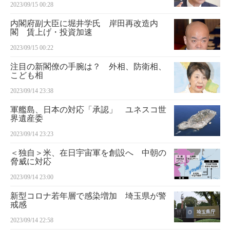
2023/09/15 00:28
内閣府副大臣に堀井学氏 岸田再改造内
閣 賃上げ・投資加速
2023/09/15 00:22
注目の新閣僚の手腕は？ 外相、防衛相、
こども相
2023/09/14 23:38
軍艦島、日本の対応「承認」 ユネスコ世
界遺産委
2023/09/14 23:23
＜独自＞米、在日宇宙軍を創設へ 中朝の
脅威に対応
2023/09/14 23:00
新型コロナ若年層で感染増加 埼玉県が警
戒感
2023/09/14 22:58