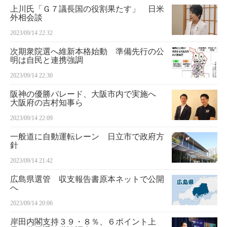
上川氏「Ｇ７議長国の役割果たす」 日米
外相会談
2023/09/14 22:32
次期衆院選へ維新本格始動 準備先行の公
明は自民と連携強調
2023/09/14 22:30
阪神の優勝パレード、大阪市内で実施へ
大阪府の吉村知事ら
2023/09/14 22:09
一般道に自動運転レーン 日立市で政府方
針
2023/09/14 21:42
広島県選管 収支報告書原本ネットで公開
へ
2023/09/14 20:06
岸田内閣支持３９・８％、６ポイント上