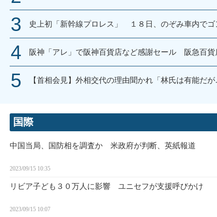
史上初「新幹線プロレス」 １８日、のぞみ車内でゴン
阪神「アレ」で阪神百貨店など感謝セール 阪急百貨
【首相会見】外相交代の理由聞かれ「林氏は有能だが
国際
中国当局、国防相を調査か 米政府が判断、英紙報道
2023/09/15 10:35
リビア子ども３０万人に影響 ユニセフが支援呼びかけ
2023/09/15 10:07