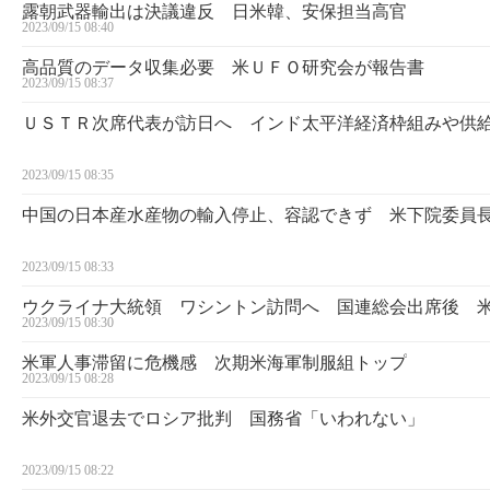
露朝武器輸出は決議違反 日米韓、安保担当高官
2023/09/15 08:40
高品質のデータ収集必要 米ＵＦＯ研究会が報告書
2023/09/15 08:37
ＵＳＴＲ次席代表が訪日へ インド太平洋経済枠組みや供
2023/09/15 08:35
中国の日本産水産物の輸入停止、容認できず 米下院委員
2023/09/15 08:33
ウクライナ大統領 ワシントン訪問へ 国連総会出席後 
2023/09/15 08:30
米軍人事滞留に危機感 次期米海軍制服組トップ
2023/09/15 08:28
米外交官退去でロシア批判 国務省「いわれない」
2023/09/15 08:22