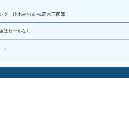
グ 鈴木みのる vs.高木三四郎
店はセールなし
…」