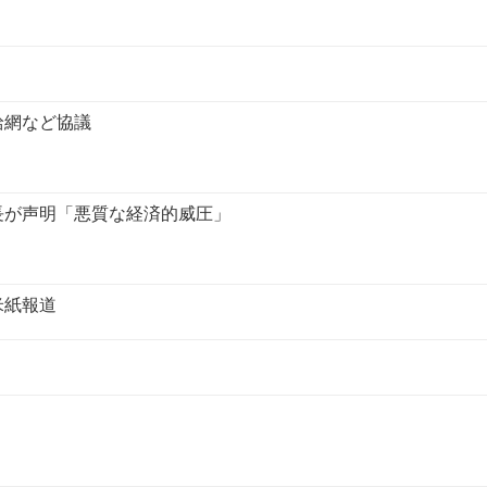
給網など協議
長が声明「悪質な経済的威圧」
米紙報道