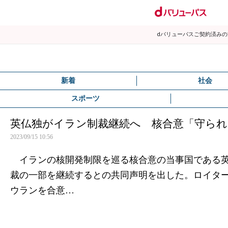
dバリューパスご契約済み
新着
社会
スポーツ
英仏独がイラン制裁継続へ 核合意「守ら
2023/09/15 10:56
イランの核開発制限を巡る核合意の当事国である英
裁の一部を継続するとの共同声明を出した。ロイタ
ウランを合意…