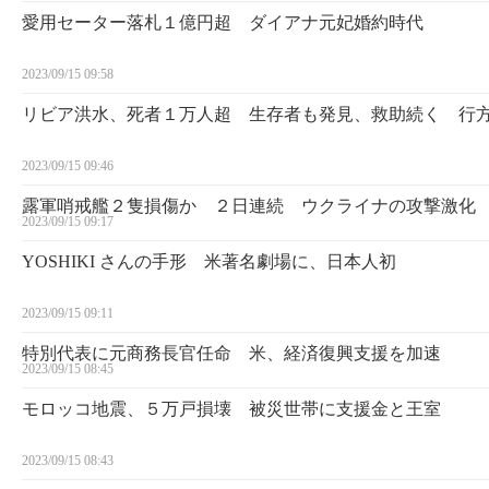
愛用セーター落札１億円超 ダイアナ元妃婚約時代
2023/09/15 09:58
リビア洪水、死者１万人超 生存者も発見、救助続く 行
2023/09/15 09:46
露軍哨戒艦２隻損傷か ２日連続 ウクライナの攻撃激化
2023/09/15 09:17
YOSHIKI さんの手形 米著名劇場に、日本人初
2023/09/15 09:11
特別代表に元商務長官任命 米、経済復興支援を加速
2023/09/15 08:45
モロッコ地震、５万戸損壊 被災世帯に支援金と王室
2023/09/15 08:43