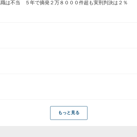
免職は不当 ５年で摘発２万８０００件超も実刑判決は２％
もっと見る