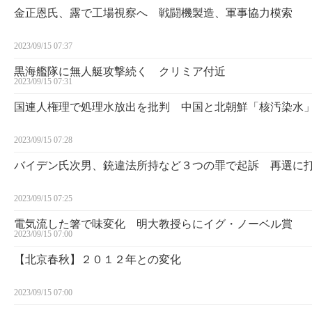
金正恩氏、露で工場視察へ 戦闘機製造、軍事協力模索
2023/09/15 07:37
黒海艦隊に無人艇攻撃続く クリミア付近
2023/09/15 07:31
国連人権理で処理水放出を批判 中国と北朝鮮「核汚染水
2023/09/15 07:28
バイデン氏次男、銃違法所持など３つの罪で起訴 再選に
2023/09/15 07:25
電気流した箸で味変化 明大教授らにイグ・ノーベル賞
2023/09/15 07:00
【北京春秋】２０１２年との変化
2023/09/15 07:00