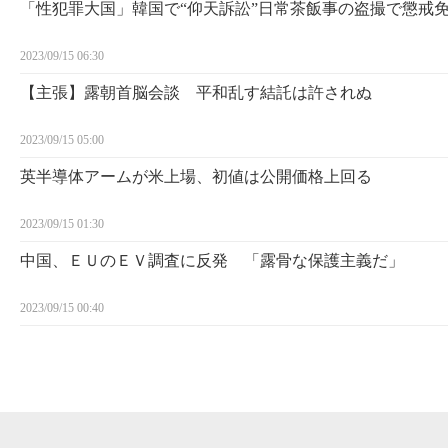
「性犯罪大国」韓国で“仰天訴訟”日常茶飯事の盗撮で懲戒
2023/09/15 06:30
【主張】露朝首脳会談 平和乱す結託は許されぬ
2023/09/15 05:00
英半導体アームが米上場、初値は公開価格上回る
2023/09/15 01:30
中国、ＥＵのＥＶ調査に反発 「露骨な保護主義だ」
2023/09/15 00:40