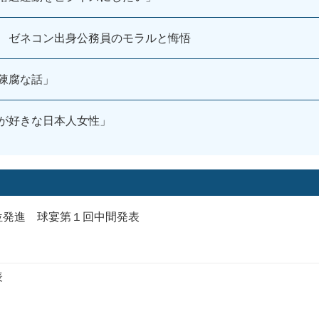
 ゼネコン出身公務員のモラルと悔悟
陳腐な話」
が好きな日本人女性」
位発進 球宴第１回中間発表
表