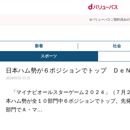
dバリューパスご契約済み
新着
社会
スポーツ
日本ハム勢が６ポジションでトップ ＤｅＮ
2024/05/21 15:22
「マイナビオールスターゲーム２０２４」（７月２
本ハム勢が全１０部門中６ポジションでトップ。先
部門でＡ・マ…