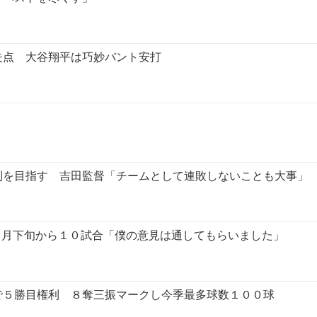
失点 大谷翔平は巧妙バント安打
利を目指す 吉田監督「チームとして連敗しないことも大事」
８月下旬から１０試合「僕の意見は通してもらいました」
で５勝目権利 ８奪三振マークし今季最多球数１００球