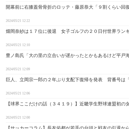
開幕前に右膝蓋骨骨折のロッテ・藤原恭大「９割くらい回
2024/05/21 12:22
畑岡奈紗は１７位に後退 女子ゴルフの２０日付世界ラン
2024/05/21 12:10
豊ノ島氏「大の里の立合いが遅かったとかもあるけど平戸
2024/05/21 12:09
巨人、立岡宗一郎の２年ぶり支配下復帰を発表 背番号は
2024/05/21 12:06
【球界ここだけの話（３４１９）】近畿学生野球連盟初の
2024/05/21 12:00
【サッカーコラム】長友佑都が若手の台頭と戦友の引退か