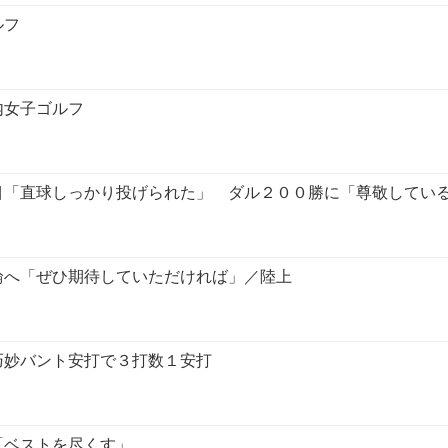
ルフ
内女子ゴルフ
目「直球しっかり投げられた」 ダル２００勝に「尊敬してい
輪へ「ぜひ期待していただければ」／陸上
巧妙バント安打で３打数１安打
「ベストを尽くす」