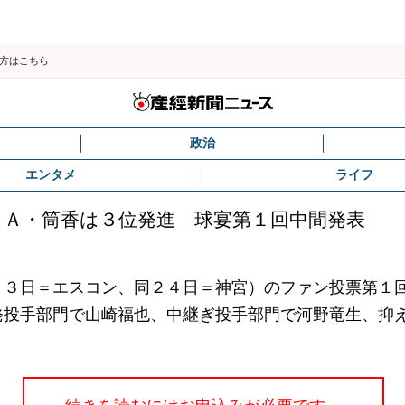
の方はこちら
政治
エンタメ
ライフ
Ａ・筒香は３位発進 球宴第１回中間発表
３日＝エスコン、同２４日＝神宮）のファン投票第１
発投手部門で山崎福也、中継ぎ投手部門で河野竜生、抑