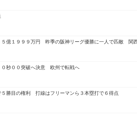
呈
６５億１９９９万円 昨季の阪神リーグ優勝に一人で匹敵 関
１０秒００突破へ決意 欧州で転戦へ
で５勝目の権利 打線はフリーマンら３本塁打で６得点