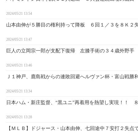
2024/05/21 13:54
山本由伸が５勝目の権利持って降板 ６回１／３を８Ｋ２
2024/05/21 13:47
巨人の立岡宗一郎が支配下復帰 左膝手術の３４歳外野手
2024/05/21 13:46
Ｊ１神戸、鹿島戦からの連敗回避へルヴァン杯・富山戦勝
2024/05/21 13:34
日本ハム・新庄監督、“黒ユニ”再着用を熱望し実現！！ 
2024/05/21 13:28
【ＭＬＢ】ドジャース・山本由伸、七回途中７安打２失点