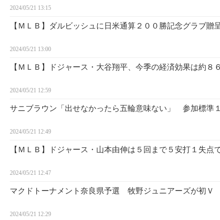
2024/05/21 13:15
【ＭＬＢ】ダルビッシュに日米通算２００勝記念グラブ贈
2024/05/21 13:00
【ＭＬＢ】ドジャース・大谷翔平、今季の経済効果は約８
2024/05/21 12:59
サニブラウン「出せなかったら五輪意味ない」 参加標準
2024/05/21 12:49
【ＭＬＢ】ドジャース・山本由伸は５回まで５安打１失点
2024/05/21 12:47
マクドトーナメント奈良県予選 牧野ジュニアーズが初Ｖ
2024/05/21 12:29