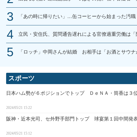
「あの時に帰りたい」…缶コーヒーから始まった汚職
立民・安住氏、質問通告遅れによる官僚過重労働は「
「ロッチ」中岡さんが結婚 お相手は「お酒とサウナ
スポーツ
日本ハム勢が６ポジションでトップ ＤｅＮＡ・筒香は３
2024/05/21 15:22
阪神・近本光司、セ外野手部門トップ 球宴第１回中間発
2024/05/21 15:12