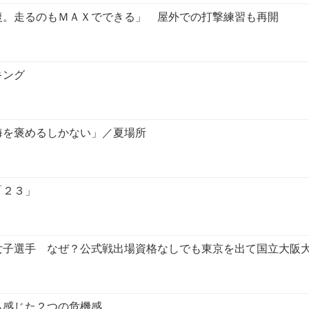
復。走るのもＭＡＸでできる」 屋外での打撃練習も再開
キング
海を褒めるしかない」／夏場所
「２３」
女子選手 なぜ？公式戦出場資格なしでも東京を出て国立大阪
ら感じた２つの危機感