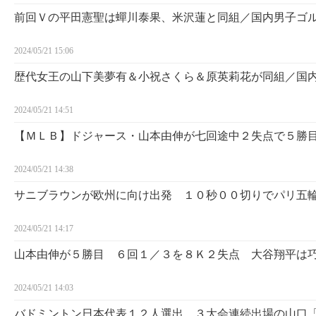
前回Ｖの平田憲聖は蟬川泰果、米沢蓮と同組／国内男子ゴ
2024/05/21 15:06
歴代女王の山下美夢有＆小祝さくら＆原英莉花が同組／国
2024/05/21 14:51
【ＭＬＢ】ドジャース・山本由伸が七回途中２失点で５勝
2024/05/21 14:38
サニブラウンが欧州に向け出発 １０秒００切りでパリ五
2024/05/21 14:17
山本由伸が５勝目 ６回１／３を８Ｋ２失点 大谷翔平は
2024/05/21 14:03
バドミントン日本代表１２人選出 ３大会連続出場の山口