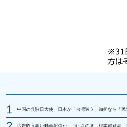
中国の呉駐日大使、日本が「台湾独立」加担なら「民
広告収入狙い動画配信か つばさの党、根本容疑者「