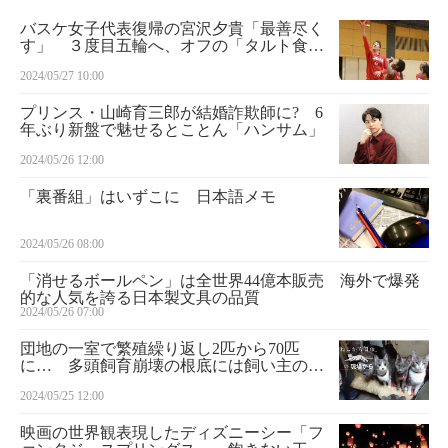
バスケ女子代表復帰の宮沢夕貴「最善尽く
す」 ３度目五輪へ、オフの「タルト食べ
放題」も封印
2024/05/27 10:00
プリンス・山崎育三郎が結婚詐欺師に? 6
年ぶり新盤で魅せるとことん「ハンサム」
2024/05/26 12:00
「裏番組」はいずこに 日本語メモ
2024/05/26 08:00
「消せるボールペン」は全世界44億本販売 海外で爆発
的な人気を誇る日本製文具の品質
2024/05/26 07:00
団地の一室で繁殖繰り返し2匹から70匹
に… 多頭飼育崩壊の根底には飼い主の困
窮も ねこから目線。の現場から
2024/05/25 12:00
映画の世界観表現したディズニーシー「フ