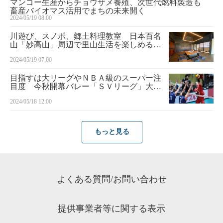
マンゴー生産からチョウザメ養殖、次世代燃料製造も
畜産バイオマス活用でまちの未来開く
2024/05/19 08:00
川遊び、スノボ、郷土料理教室 日本百名
山「妙高山」周辺で里山生活を楽しめる古
民家宿 味・旅・遊
2024/05/19 07:00
目指すは大リーグやＮＢＡ級のスーパー注
目度 今秋開幕バレー「ＳＶリーグ」大い
なる野望
2024/05/18 12:00
もっと見る
よくある質問/お問い合わせ
提供事業者等に関する表示