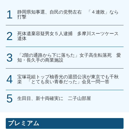
静岡県知事選、自民の党勢左右 「４連敗」なら
打撃
死体遺棄容疑男女５人逮捕 多摩川スーツケース
遺体
「2階の通路から下に落ちた」女子高生転落死 愛
知・長久手の商業施設
宝塚花組トップ柚香光の退団公演が東京でも千秋
楽 「とても良い青春だった」会見一問一答
生田目、新十両確実に 二子山部屋
プレミアム