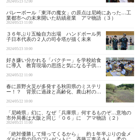
2024/05/23 12:00
バレーボール「東洋の魔女」の原点は尼崎にあった…工
業都市への未来開いた紡績産業 アマ物語（３）
2024/05/23 11:00
３６年ぶり五輪自力出場 ハンドボール男
子日本代表の２人の司令塔が描く未来
2024/05/23 10:00
好き嫌い分かれる「パクチー」を学校給食
に導入 教育現場の思惑と気になる子供の
反応
2024/05/22 11:00
春に原野火災が多発する秋田県のミステリ
ー！？ 背景に過疎と高齢化、農山村の深
刻な実情
2024/05/22 10:00
「尼崎県」幻に、なぜ「兵庫県」何するものぞ…意地の
市外局番は大阪と同じ「０６」に アマ物語（２）
2024/05/21 11:00
「絶対優勝して帰ってくるから」 約１年半ぶりの金メ
ダルは母の日のプレゼントに 斉藤三恵子さん 柔の