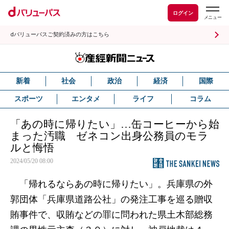
ログイン
dバリューパスご契約済みの方はこちら
新着
社会
政治
経済
国際
スポーツ
エンタメ
ライフ
コラム
「あの時に帰りたい」…缶コーヒーから始
まった汚職 ゼネコン出身公務員のモラ
ルと悔悟
2024/05/20 08:00
「帰れるならあの時に帰りたい」。兵庫県の外
郭団体「兵庫県道路公社」の発注工事を巡る贈収
賄事件で、収賄などの罪に問われた県土木部総務