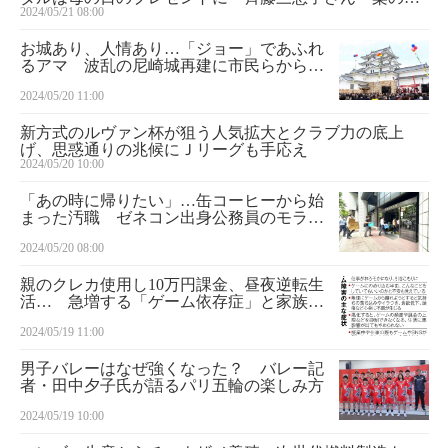
2024/05/21 08:00
道、寄り添う
お城あり、人情あり…「ジョー」であふれ
るアマ 波乱の尼崎城再建に市民らから寄
付殺到 アマ物語（１）
2024/05/20 11:00
新方式のルヴァン杯が狙う人気拡大とクラブ力の底上
げ、思惑通りの兆候にＪリーグも手応え
2024/05/20 10:00
「あの時に帰りたい」…缶コーヒーから始
まった汚職 ゼネコン出身公務員のモラル
と悔悟
2024/05/20 08:00
親のクレカ使用し10万円課金、昼夜逆転生
活… 急増する「ゲーム依存症」と家族の
苦悩
2024/05/19 11:00
男子バレーはなぜ強くなった？ バレー記
者・田中夕子氏が語るパリ五輪の楽しみ方
2024/05/19 10:00