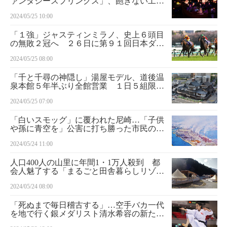
ァンタジースプリングス」、飽きない工夫
随所に
2024/05/25 10:00
「１強」ジャスティンミラノ、史上６頭目
の無敗２冠へ ２６日に第９１回日本ダー
ビー
2024/05/25 08:00
「千と千尋の神隠し」湯屋モデル、道後温
泉本館５年半ぶり全館営業 １日５組限定
休憩室も
2024/05/25 07:00
「白いスモッグ」に覆われた尼崎…「子供
や孫に青空を」公害に打ち勝った市民の闘
い アマ物語（４）
2024/05/24 11:00
人口400人の山里に年間1・1万人殺到 都
会人魅了する「まるごと田舎暮らしリゾー
ト」
2024/05/24 08:00
「死ぬまで毎日稽古する」…空手バカ一代
を地で行く銀メダリスト清水希容の新たな
戦い