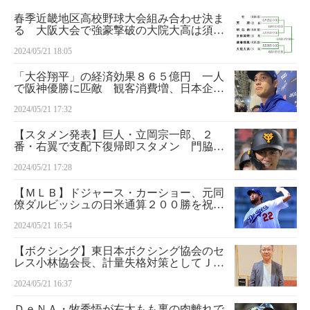
春季近畿地区高校野球大会組み合わせ決ま
る 大阪大会で強豪撃破の大院大高は須磨
翔風と
2024/05/21 18:05
「大谷翔平」の経済効果８６５億円 一人
で阪神優勝に匹敵 観客消費増、日本企業
広告料増
2024/05/21 17:32
【スタメン発表】巨人・立岡宗一郎、２
番・右翼で支配下復帰即スタメン 門脇誠
が３試合ぶりに先発
2024/05/21 17:28
【ＭＬＢ】ドジャース・カーショー、元同
僚ダルビッシュの日米通算２００勝を祝福
「勝利の積み重ねに感心」
2024/05/21 16:54
【ボクシング】東日本ボクシング協会のセ
レス小林協会長、計量失格対策としてＪＢ
Ｃにペナルティーの厳罰化などの要望書を
2024/05/21 16:37
提出する方針
ＤｅＮＡ・牧秀悟が右太もも裏の肉離れで