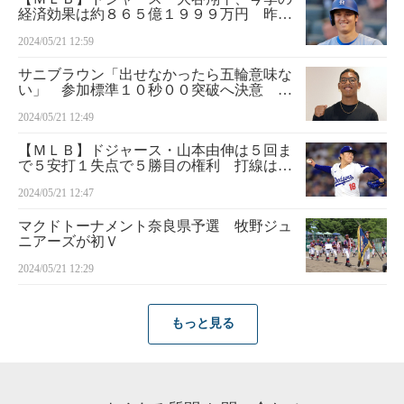
経済効果は約８６５億１９９９万円 昨季
の阪神リーグ優勝に一人で匹敵 関西大の
2024/05/21 12:59
宮本名誉教授が算出
サニブラウン「出せなかったら五輪意味な
い」 参加標準１０秒００突破へ決意 欧
州で転戦へ
2024/05/21 12:49
【ＭＬＢ】ドジャース・山本由伸は５回ま
で５安打１失点で５勝目の権利 打線はフ
リーマンら３本塁打で６得点
2024/05/21 12:47
マクドトーナメント奈良県予選 牧野ジュ
ニアーズが初Ｖ
2024/05/21 12:29
もっと見る