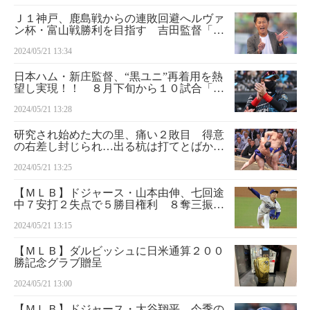
Ｊ１神戸、鹿島戦からの連敗回避へルヴァ
ン杯・富山戦勝利を目指す 吉田監督「チ
ームとして連敗しないことも大事」
2024/05/21 13:34
日本ハム・新庄監督、“黒ユニ”再着用を熱
望し実現！！ ８月下旬から１０試合「僕
の意見は通してもらいました」
2024/05/21 13:28
研究され始めた大の里、痛い２敗目 得意
の右差し封じられ…出る杭は打てとばか
り ５人がトップに並び平幕７人が追う大
2024/05/21 13:25
混戦
【ＭＬＢ】ドジャース・山本由伸、七回途
中７安打２失点で５勝目権利 ８奪三振マ
ークし今季最多球数１００球
2024/05/21 13:15
【ＭＬＢ】ダルビッシュに日米通算２００
勝記念グラブ贈呈
2024/05/21 13:00
【ＭＬＢ】ドジャース・大谷翔平、今季の