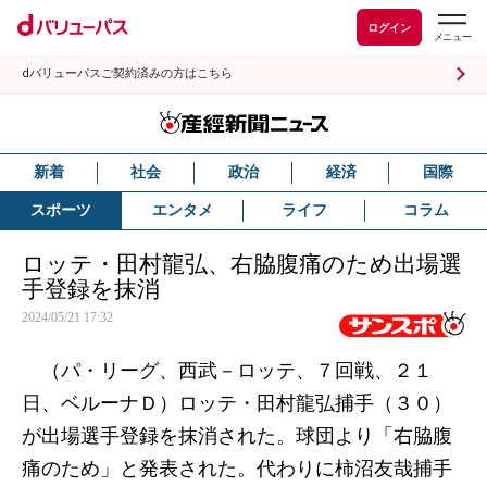
ログイン
dバリューパスご契約済みの方はこちら
新着
社会
政治
経済
国際
スポーツ
エンタメ
ライフ
コラム
ロッテ・田村龍弘、右脇腹痛のため出場選
手登録を抹消
2024/05/21 17:32
（パ・リーグ、西武－ロッテ、７回戦、２１
日、ベルーナＤ）ロッテ・田村龍弘捕手（３０）
が出場選手登録を抹消された。球団より「右脇腹
痛のため」と発表された。代わりに柿沼友哉捕手