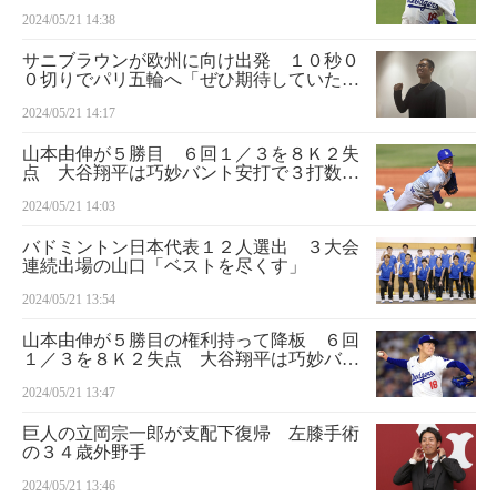
た」 ダル２００勝に「尊敬している。積
2024/05/21 14:38
み重ねて頑張りたい」
サニブラウンが欧州に向け出発 １０秒０
０切りでパリ五輪へ「ぜひ期待していただ
ければ」／陸上
2024/05/21 14:17
山本由伸が５勝目 ６回１／３を８Ｋ２失
点 大谷翔平は巧妙バント安打で３打数１
安打
2024/05/21 14:03
バドミントン日本代表１２人選出 ３大会
連続出場の山口「ベストを尽くす」
2024/05/21 13:54
山本由伸が５勝目の権利持って降板 ６回
１／３を８Ｋ２失点 大谷翔平は巧妙バン
ト安打
2024/05/21 13:47
巨人の立岡宗一郎が支配下復帰 左膝手術
の３４歳外野手
2024/05/21 13:46