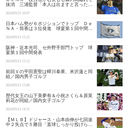
抹消 三浦監督「本人は出ますと言ったが
ストップをかけた」
2024/05/21 16:07
日本ハム勢が６ポジションでトップ Ｄｅ
ＮＡ・筒香は３位発進 球宴第１回中間発
表
2024/05/21 15:22
阪神・近本光司、セ外野手部門トップ 球
宴第１回中間発表
2024/05/21 15:12
前回Ｖの平田憲聖は蟬川泰果、米沢蓮と同
組／国内男子ゴルフ
2024/05/21 15:06
歴代女王の山下美夢有＆小祝さくら＆原英
莉花が同組／国内女子ゴルフ
2024/05/21 14:51
【ＭＬＢ】ドジャース・山本由伸が七回途
中２失点で５勝目「直球しっかり投げられ