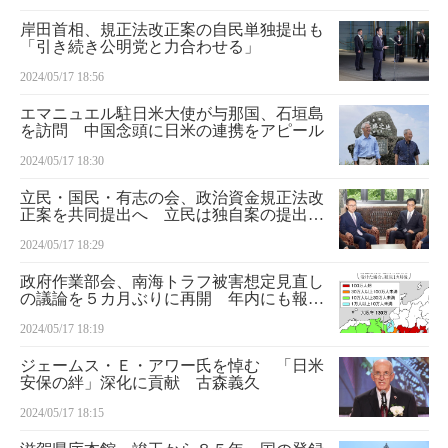
岸田首相、規正法改正案の自民単独提出も
「引き続き公明党と力合わせる」
2024/05/17 18:56
エマニュエル駐日米大使が与那国、石垣島
を訪問 中国念頭に日米の連携をアピール
2024/05/17 18:30
立民・国民・有志の会、政治資金規正法改
正案を共同提出へ 立民は独自案の提出も
予定
2024/05/17 18:29
政府作業部会、南海トラフ被害想定見直し
の議論を５カ月ぶりに再開 年内にも報告
書
2024/05/17 18:19
ジェームス・Ｅ・アワー氏を悼む 「日米
安保の絆」深化に貢献 古森義久
2024/05/17 18:15