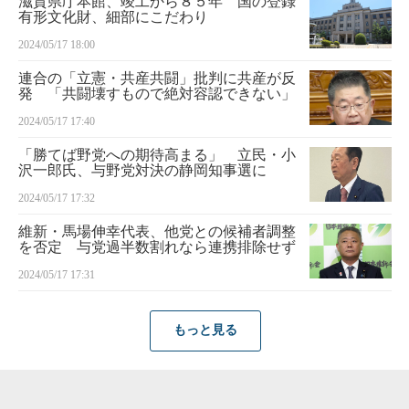
滋賀県庁本館、竣工から８５年 国の登録
有形文化財、細部にこだわり
2024/05/17 18:00
連合の「立憲・共産共闘」批判に共産が反
発 「共闘壊すもので絶対容認できない」
2024/05/17 17:40
「勝てば野党への期待高まる」 立民・小
沢一郎氏、与野党対決の静岡知事選に
2024/05/17 17:32
維新・馬場伸幸代表、他党との候補者調整
を否定 与党過半数割れなら連携排除せず
2024/05/17 17:31
もっと見る