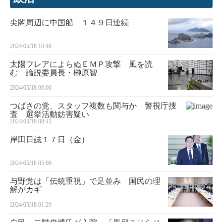
尖閣周辺に中国船 １４９日連続
2024/05/18 10:48
太陽フレアによらぬＥＭＰ攻撃 風を読
む 論説委員長・榊原智
2024/05/18 09:00
つばさの党、スタッフ複数も関与か 警視庁捜
査 選挙活動妨害疑い
2024/05/18 08:43
岸田日誌１７日（金）
2024/05/18 05:00
与野党は「伝統重視」で足並み 国民の理
解がカギ
2024/05/18 01:29