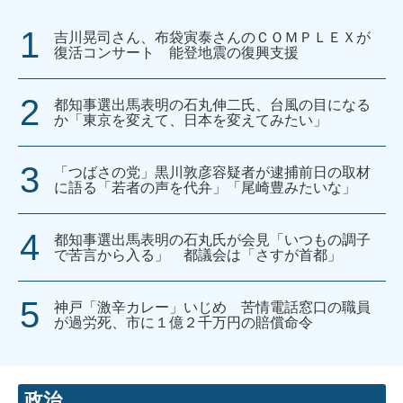
吉川晃司さん、布袋寅泰さんのＣＯＭＰＬＥＸが
復活コンサート 能登地震の復興支援
都知事選出馬表明の石丸伸二氏、台風の目になる
か「東京を変えて、日本を変えてみたい」
「つばさの党」黒川敦彦容疑者が逮捕前日の取材
に語る「若者の声を代弁」「尾崎豊みたいな」
都知事選出馬表明の石丸氏が会見「いつもの調子
で苦言から入る」 都議会は「さすが首都」
神戸「激辛カレー」いじめ 苦情電話窓口の職員
が過労死、市に１億２千万円の賠償命令
政治