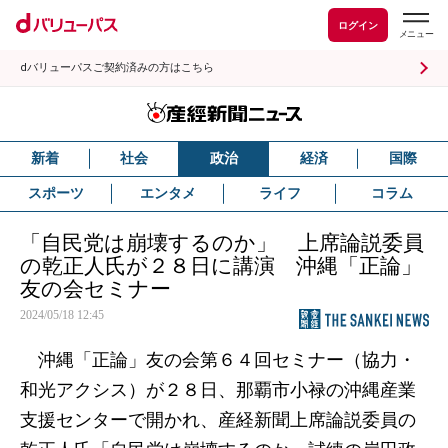
ログイン
dバリューパスご契約済みの方はこちら
新着
社会
政治
経済
国際
スポーツ
エンタメ
ライフ
コラム
「自民党は崩壊するのか」 上席論説委員
の乾正人氏が２８日に講演 沖縄「正論」
友の会セミナー
2024/05/18 12:45
沖縄「正論」友の会第６４回セミナー（協力・
和光アクシス）が２８日、那覇市小禄の沖縄産業
支援センターで開かれ、産経新聞上席論説委員の