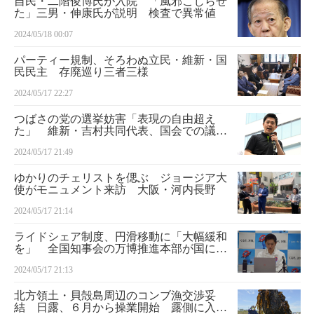
自民・二階俊博氏が入院 「風邪こじらせ
た」三男・伸康氏が説明 検査で異常値
2024/05/18 00:07
パーティー規制、そろわぬ立民・維新・国
民民主 存廃巡り三者三様
2024/05/17 22:27
つばさの党の選挙妨害「表現の自由超え
た」 維新・吉村共同代表、国会での議論
求める
2024/05/17 21:49
ゆかりのチェリストを偲ぶ ジョージア大
使がモニュメント来訪 大阪・河内長野
2024/05/17 21:14
ライドシェア制度、円滑移動に「大幅緩和
を」 全国知事会の万博推進本部が国に提
言へ
2024/05/17 21:13
北方領土・貝殻島周辺のコンブ漁交渉妥
結 日露、６月から操業開始 露側に入漁