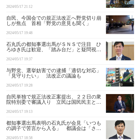
料
2024/05/17 21:12
自民、今国会での規正法改正へ野党切り崩
しが焦点 首相「野党の意見も聞く」
2024/05/17 19:48
石丸氏の都知事選出馬がＳＮＳで注目 ひ
ろゆき氏は歓迎、「踏み台だ」と疑問視す
る声も
2024/05/17 19:37
与野党、選挙妨害での逮捕「適切な対応」
「見守りたい」 法改正の議論も
2024/05/17 19:28
自民単独で規正法改正案提出、２２日の衆
院特別委で審議入り 立民は国民民主と共
同提出へ
2024/05/17 19:13
都知事選出馬表明の石丸氏が会見「いつも
の調子で苦言から入る」 都議会は「さす
が首都」
2024/05/17 18:58