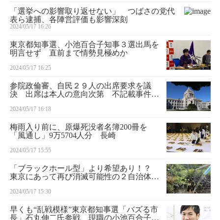
「選挙への影響取り返せない」 つばさの党代
表ら逮捕、各陣営評価も影響深刻
2024/05/17 16:26
東京都知事選、小池百合子知事３選出馬を
明言せず 直前まで情勢見極めか
2024/05/17 16:25
参院政倫審、自民２９人の出席要求を議
決 出席は本人の意向次第 不記載事件巡
り
2024/05/17 16:18
梅雨入り前に、原爆死没者名簿200冊を
「風通し」9万5704人分 長崎
2024/05/17 15:55
「ブラックホール型」より希望あり！？
東京にあって再び消滅可能性の２自治体の
取り組み 現着しました！
2024/05/17 15:30
早くも“乱戦模様”東京都知事選「バズる市
長」石丸伸二氏参戦、現職の小池百合子氏