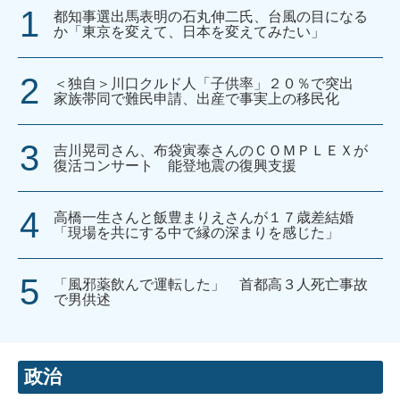
都知事選出馬表明の石丸伸二氏、台風の目になる
か「東京を変えて、日本を変えてみたい」
＜独自＞川口クルド人「子供率」２０％で突出
家族帯同で難民申請、出産で事実上の移民化
吉川晃司さん、布袋寅泰さんのＣＯＭＰＬＥＸが
復活コンサート 能登地震の復興支援
高橋一生さんと飯豊まりえさんが１７歳差結婚
「現場を共にする中で縁の深まりを感じた」
「風邪薬飲んで運転した」 首都高３人死亡事故
で男供述
政治