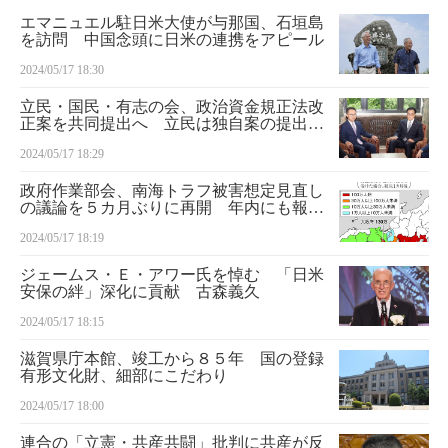
エマニュエル駐日米大使が与那国、石垣島
を訪問 中国念頭に日米の連携をアピール
2024/05/17 18:30
立民・国民・有志の会、政治資金規正法改
正案を共同提出へ 立民は独自案の提出も
予定
2024/05/17 18:29
政府作業部会、南海トラフ被害想定見直し
の議論を５カ月ぶりに再開 年内にも報告
書
2024/05/17 18:19
ジェームス・Ｅ・アワー氏を悼む 「日米
安保の絆」深化に貢献 古森義久
2024/05/17 18:15
滋賀県庁本館、竣工から８５年 国の登録
有形文化財、細部にこだわり
2024/05/17 18:00
連合の「立憲・共産共闘」批判に共産が反