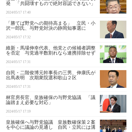
発 「共闘壊すもので絶対容認できない」
2024/05/17 17:40
「勝てば野党への期待高まる」 立民・小
沢一郎氏、与野党対決の静岡知事選に
2024/05/17 17:32
維新・馬場伸幸代表、他党との候補者調整
を否定 与党過半数割れなら連携排除せず
2024/05/17 17:31
自民・二階俊博元幹事長の三男、伸康氏が
出馬表明 次期衆院選和歌山２区
2024/05/17 17:31
林官房長官、皇族確保の与野党協議 「議
論踏まえ必要な対応」
2024/05/17 17:19
皇族確保へ与野党協議 皇族数確保策２案
を中心に議論の見通し 自民・立民には溝