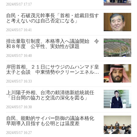
2024/05/17 17:17
自民・石破茂元幹事長「首相・総裁目指す
と考えないのは自己否定になる」
2024/05/17 16:41
排出量取引制度、本格導入へ議論開始 令
和８年度 公平性、実効性が課題
2024/05/17 16:40
岸田首相、２１日にサウジのムハンマド皇
太子と会談 中東情勢やクリーンエネルギ
ー協議
2024/05/17 16:33
上川陽子外相、台湾の頼清徳新総統就任
「日台間の協力と交流の深化を図る」
2024/05/17 16:30
自民、能動的サイバー防御の議論本格化
早期導入目指すも公明とは温度差
2024/05/17 16:27