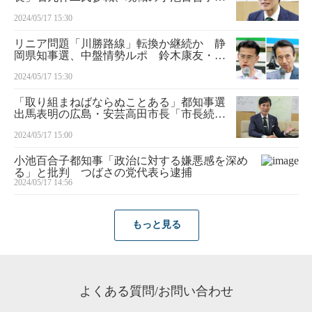
の３選出馬が焦点 飯山陽氏、泉房穂氏も
2024/05/17 15:30
言及
リニア問題「川勝路線」転換か継続か 静
岡県知事選、中盤情勢ルポ 鈴木康友・大
村慎一両候補を直撃「東部の浮動票がカ
2024/05/17 15:30
ギ」識者
「取り組まねばならぬことある」都知事選
出馬表明の広島・安芸高田市長「市長続け
たかった」とも
2024/05/17 15:00
小池百合子都知事「政治に対する嫌悪感を深め
る」と批判 つばさの党代表ら逮捕
2024/05/17 14:56
もっと見る
よくある質問/お問い合わせ