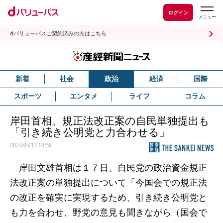
ログイン
dバリューパスご契約済みの方はこちら
新着
社会
政治
経済
国際
スポーツ
エンタメ
ライフ
コラム
岸田首相、規正法改正案の自民単独提出も
「引き続き公明党と力合わせる」
2024/05/17 18:56
岸田文雄首相は１７日、自民党の政治資金規正
法改正案の単独提出について「今国会での規正法
の改正を確実に実現するため、引き続き公明党と
も力を合わせ、野党の意見も聞きながら（国会で