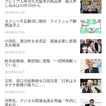
プレミアム率30％大阪市の商品券 購入申
し込みは10月3日から
2023/09/14 17:20
タクシー不足解消に期待 ライドシェア解
禁論浮上
2023/09/14 17:01
小渕氏、違法性を全否定 親族企業に多額
支出報道
2023/09/14 16:50
鈴木総務相、教団側に電報「一切関係断っ
ている」
2023/09/14 16:27
立民、原口元総務相を口頭注意「日本はネ
オナチ政権の後ろに…」
2023/09/14 15:22
河野氏、デジタル関連会議を再編「年内に
進める」