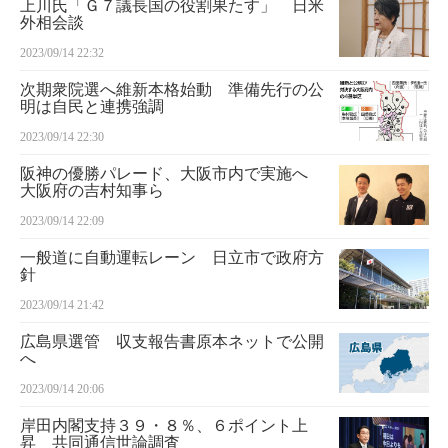
上川氏「Ｇ７議長国の役割果たす」 日米
外相会談
2023/09/14 22:32
次期衆院選へ維新本格始動 準備先行の公
明は自民と連携強調
2023/09/14 22:30
阪神の優勝パレード、大阪市内で実施へ
大阪府の吉村知事ら
2023/09/14 22:09
一般道に自動運転レーン 日立市で政府方
針
2023/09/14 21:42
広島県選管 収支報告書原本ネットで公開
へ
2023/09/14 20:06
岸田内閣支持３９・８％、６ポイント上
昇 共同通信世論調査