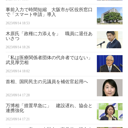
事前入力で時間短縮 大阪市が区役所窓口
で「スマート申請」導入
2023/09/14 18:53
木原氏「政権に力添えを」 職員に退任あ
いさつ
2023/09/14 18:26
「私は医療関係者団体の代弁者ではない」
武見厚労相
2023/09/14 18:02
首相、国民民主の元議員を補佐官起用へ
2023/09/14 17:28
万博相「措置早急に」 建設遅れ、協会と
連携強化
2023/09/14 17:21