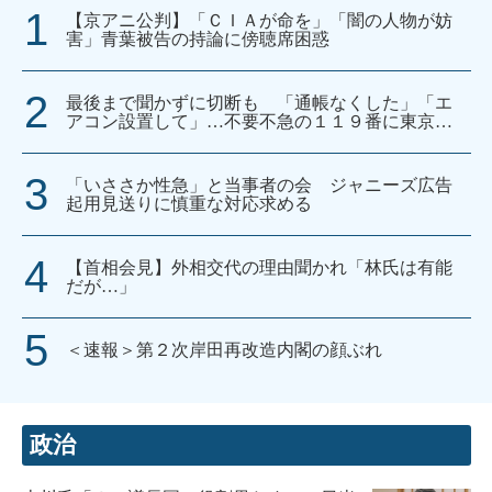
【京アニ公判】「ＣＩＡが命を」「闇の人物が妨
害」青葉被告の持論に傍聴席困惑
最後まで聞かずに切断も 「通帳なくした」「エ
アコン設置して」…不要不急の１１９番に東京消
防庁が異例の呼びかけ
「いささか性急」と当事者の会 ジャニーズ広告
起用見送りに慎重な対応求める
【首相会見】外相交代の理由聞かれ「林氏は有能
だが…」
＜速報＞第２次岸田再改造内閣の顔ぶれ
政治