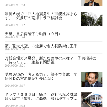
く
2024/05/09 19:53
震度６弱で「巨大地震発生の可能性高まら
ず」 気象庁の南海トラフ検討会
2024/05/09 19:12
天皇、皇后両陛下ご動静（９日）
2024/05/09 18:44
藤井聡太八冠、３連勝で名人初防衛に王手
2024/05/09 18:26
万博会場ガス爆発、新たな論争の火種？ 子供招待に
「待った」…非維新も問題視
2024/05/09 18:21
受験必須の「考える力」、親子で育成 学
研ＨＤの宮原博昭社長に聞く
2024/05/09 18:17
ドラマ「３６６日」舞台 巡礼活況茨城県
龍ケ崎市「聖地」に商機 撮影地マップな
ど企画検討中
2024/05/09 18:08