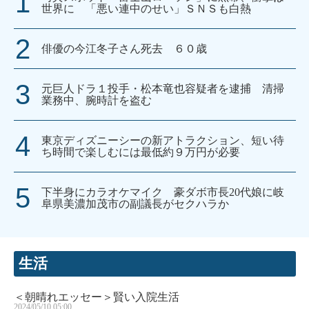
世界に 「悪い連中のせい」ＳＮＳも白熱
俳優の今江冬子さん死去 ６０歳
元巨人ドラ１投手・松本竜也容疑者を逮捕 清掃
業務中、腕時計を盗む
東京ディズニーシーの新アトラクション、短い待
ち時間で楽しむには最低約９万円が必要
下半身にカラオケマイク 豪ダボ市長20代娘に岐
阜県美濃加茂市の副議長がセクハラか
生活
＜朝晴れエッセー＞賢い入院生活
2024/05/10 05:00