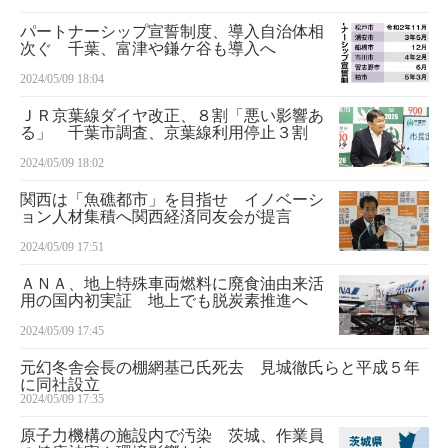
パートナーシップ宣誓制度、導入自治体相
次ぐ 千葉、富津や鎌ケ谷も導入へ
2024/05/09 18:04
ＪＲ京葉線ダイヤ改正、８割「悪い影響あ
る」 千葉市調査、京葉線利用停止３割
2024/05/09 18:02
関西は「魚礁都市」を目指せ イノベーシ
ョン人材集積へ関西経済同友会が提言
2024/05/09 17:51
ＡＮＡ、地上特殊車両燃料に廃食油由来活
用の国内初実証 地上でも脱炭素推進へ
2024/05/09 17:45
元幻冬舎会長の棚網基己氏死去 見城徹氏らと平成５年
に同社設立
2024/05/09 17:35
原子力機構の施設内で汚染 茨城、作業員