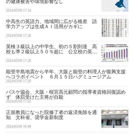
の健康被害や環境影響なし
2024/05/09 17:34
中高生の英語力、地域間に広がる格差 語
学力アップは生成ＡＩ活用がカギに
2024/05/09 17:30
英検３級以上の中学生、初の５割到達 高
校も準２級以上５０％超に 公立校の英語
力調査
2024/05/09 17:28
能登半島地震から半年、大阪と能登の料理人が復興支援
へコラボイベント ６月１５日ハグミュージアム
2024/05/09 17:20
バスケ協会、大阪・桜宮高元顧問の指導者資格回復認め
ず 体罰受けた主将が自殺
2024/05/09 17:02
正規教員になった院修了者の返済免除を通
知 文科省、奨学金新制度
2024/05/09 16:49