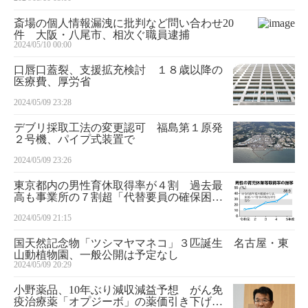
斎場の個人情報漏洩に批判など問い合わせ20
件 大阪・八尾市、相次ぐ職員逮捕
2024/05/10 00:00
口唇口蓋裂、支援拡充検討 １８歳以降の
医療費、厚労省
2024/05/09 23:28
デブリ採取工法の変更認可 福島第１原発
２号機、パイプ式装置で
2024/05/09 23:26
東京都内の男性育休取得率が４割 過去最
高も事業所の７割超「代替要員の確保困
難」と回答
2024/05/09 21:15
国天然記念物「ツシマヤマネコ」３匹誕生 名古屋・東
山動植物園、一般公開は予定なし
2024/05/09 20:29
小野薬品、10年ぶり減収減益予想 がん免
疫治療薬「オプジーボ」の薬価引き下げ響