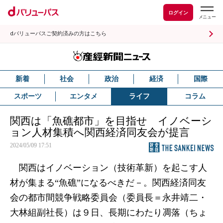
ログイン
dバリューパスご契約済みの方はこちら
新着
社会
政治
経済
国際
スポーツ
エンタメ
ライフ
コラム
関西は「魚礁都市」を目指せ イノベーシ
ョン人材集積へ関西経済同友会が提言
2024/05/09 17:51
関西はイノベーション（技術革新）を起こす人
材が集まる“魚礁”になるべきだ－。関西経済同友
会の都市間競争戦略委員会（委員長＝永井靖二・
大林組副社長）は９日、長期にわたり凋落（ちょ