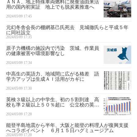
ＡＮＡ、地上特殊車両燃料に廃食油由来活
用の国内初実証 地上でも脱炭素推進へ
2024/05/09 17:45
元幻冬舎会長の棚網基己氏死去 見城徹氏らと平成５年
に同社設立
2024/05/09 17:35
原子力機構の施設内で汚染 茨城、作業員
の健康被害や環境影響なし
2024/05/09 17:34
中高生の英語力、地域間に広がる格差 語
学力アップは生成ＡＩ活用がカギに
2024/05/09 17:30
英検３級以上の中学生、初の５割到達 高
校も準２級以上５０％超に 公立校の英語
力調査
2024/05/09 17:28
能登半島地震から半年、大阪と能登の料理人が復興支援
へコラボイベント ６月１５日ハグミュージアム
2024/05/09 17:20