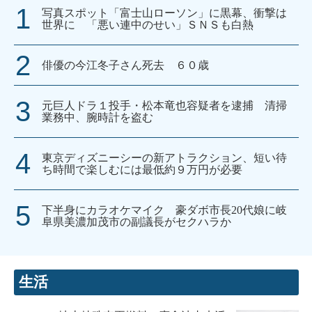
写真スポット「富士山ローソン」に黒幕、衝撃は
世界に 「悪い連中のせい」ＳＮＳも白熱
俳優の今江冬子さん死去 ６０歳
元巨人ドラ１投手・松本竜也容疑者を逮捕 清掃
業務中、腕時計を盗む
東京ディズニーシーの新アトラクション、短い待
ち時間で楽しむには最低約９万円が必要
下半身にカラオケマイク 豪ダボ市長20代娘に岐
阜県美濃加茂市の副議長がセクハラか
生活