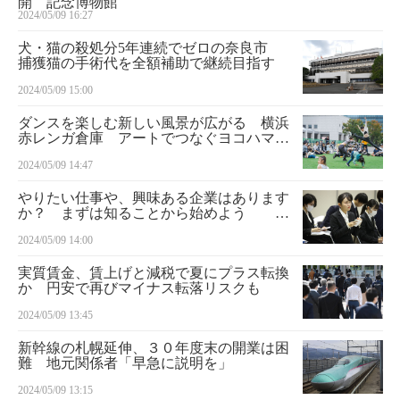
開 記念博物館
2024/05/09 16:27
犬・猫の殺処分5年連続でゼロの奈良市
捕獲猫の手術代を全額補助で継続目指す
2024/05/09 15:00
ダンスを楽しむ新しい風景が広がる 横浜
赤レンガ倉庫 アートでつなぐヨコハマ
（８）
2024/05/09 14:47
やりたい仕事や、興味ある企業はあります
か？ まずは知ることから始めよう プ
ロが指南 就活の極意
2024/05/09 14:00
実質賃金、賃上げと減税で夏にプラス転換
か 円安で再びマイナス転落リスクも
2024/05/09 13:45
新幹線の札幌延伸、３０年度末の開業は困
難 地元関係者「早急に説明を」
2024/05/09 13:15