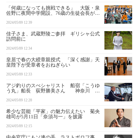
「何歳になっても挑戦できる」 大阪・泉
佐野に夜間中学開設、76歳の生徒会長がか
みしめる学ぶ喜び
2024/05/09 12:39
佳子さま、武蔵野陵ご参拝 ギリシャ公式
訪問前に
2024/05/09 12:34
皇居で春の大綬章親授式 「深く感謝」天
皇陛下が受章者をおねぎらい
2024/05/09 12:33
アジ釣りのスぺシャリスト 船宿「こうゆ
う丸」船長 荻野勝美さん 神奈川 お
でかけ仕事人
2024/05/09 12:28
希少な芸能「平家」の魅力伝えたい 菊央
雄司が5月11日「奈須与一」を披露
2024/05/09 12:15
中央官庁にもソ連の手 ラストボロフ事