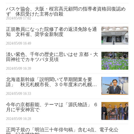
バスケ協会、大阪・桜宮高元顧問の指導者資格回復認め
ず 体罰受けた主将が自殺
2024/05/09 17:02
正規教員になった院修了者の返済免除を通
知 文科省、奨学金新制度
2024/05/09 16:49
淡い紫色、千年の歴史に思いはせ 京都・大
田神社でカキツバタ見頃
2024/05/09 16:39
北海道新幹線「説明聞いて早期開業を要
請」 秋元札幌市長、３０年度末の札幌延
伸困難で
2024/05/09 16:33
今年の京都薪能、テーマは「源氏物語」 ６
月に平安神宮で
2024/05/09 16:28
正岡子規の「明治三十年俳句稿」含む4点、電子化公