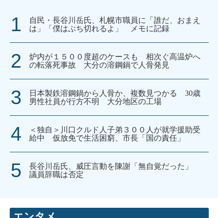
自民・長谷川岳氏、札幌市職員に「誰だ、おまえ
は」「僕はぶち切れるよ」 メモに記録
炉内が１５００度超のケースも 相次ぐ高温炉へ
の転落死事故 大分の溶鋼鍋で人骨発見
日本製鉄溶鋼鍋から人骨か、複数見つかる 30歳
男性社員が行方不明 大分地区の工場
＜独自＞川口クルド人子弟３００人が就学援助受
給中 仮放免で生活困窮、市長「国の責任」
長谷川岳氏、威圧言動を陳謝「無自覚だった」
議員辞職は否定
エンタメ