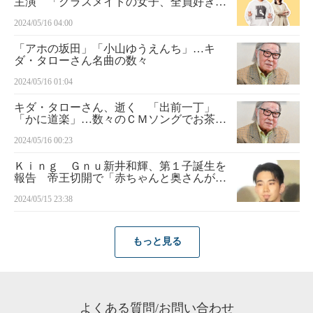
主演 「クラスメイトの女子、全員好きで
した」で“すねお”役
2024/05/16 04:00
「アホの坂田」「小山ゆうえんち」…キ
ダ・タローさん名曲の数々
2024/05/16 01:04
キダ・タローさん、逝く 「出前一丁」
「かに道楽」…数々のＣＭソングでお茶の
間に愛された“浪花のモーツァルト” 「探
2024/05/16 00:23
偵！ナイトスクープ」最高顧問としても人
気
Ｋｉｎｇ Ｇｎｕ新井和輝、第１子誕生を
報告 帝王切開で「赤ちゃんと奥さんがホ
ント頑張ってくれた」
2024/05/15 23:38
もっと見る
よくある質問/お問い合わせ