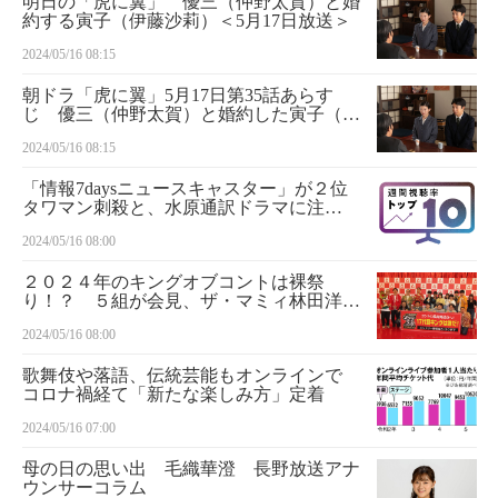
明日の「虎に翼」 優三（仲野太賀）と婚
約する寅子（伊藤沙莉）＜5月17日放送＞
2024/05/16 08:15
朝ドラ「虎に翼」5月17日第35話あらす
じ 優三（仲野太賀）と婚約した寅子（伊
藤沙莉）が法廷デビュー！ よね（土居志
2024/05/16 08:15
央梨）は納得いかず…
「情報7daysニュースキャスター」が２位
タワマン刺殺と、水原通訳ドラマに注
目 週間視聴率トップ１０（５月６～１
2024/05/16 08:00
２日）
２０２４年のキングオブコントは裸祭
り！？ ５組が会見、ザ・マミィ林田洋平
「僕らの単独ライブでは今、裸ネタが盛り
2024/05/16 08:00
上がる」
歌舞伎や落語、伝統芸能もオンラインで
コロナ禍経て「新たな楽しみ方」定着
2024/05/16 07:00
母の日の思い出 毛織華澄 長野放送アナ
ウンサーコラム