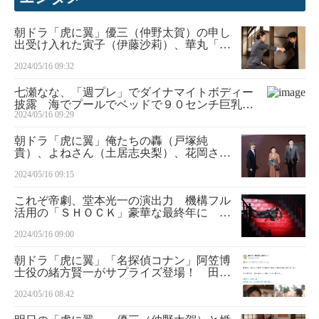
朝ドラ「虎に翼」優三（仲野太賀）の申し
出受け入れた寅子（伊藤沙莉）、華丸「あ
さイチ」で「逃げ恥」連想「金曜日にハグ
2024/05/16 09:32
の日があって、最終的には夫婦を超えてい
く」
七瀬なな、「週プレ」でダイナマイトボディー
披露 海でプールでベッドで９０センチ巨乳が
2024/05/16 09:29
揺れた
朝ドラ「虎に翼」俺たちの轟（戸塚純
貴）、よねさん（土居志央梨）、花岡さん
（岩田剛典）の思いがぶつかるシーンに視
2024/05/16 09:15
聴者涙「泣かすなよ朝から」
これぞ帝劇、堂本光一の演出力 機構フル
活用の「ＳＨＯＣＫ」豪華な最終年に ス
テージ
2024/05/16 09:00
朝ドラ「虎に翼」「名探偵コナン」阿笠博
士役の緒方賢一がサプライズ登場！ 田中
真弓、平田広明に続く3人目の声優登場に
2024/05/16 08:42
「またもやレジェンド」