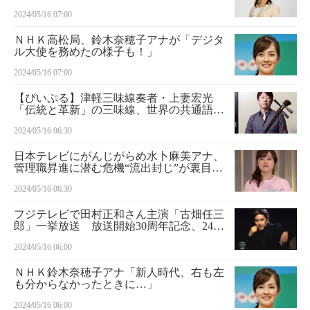
2024/05/16 07:00
ＮＨＫ高松局、鈴木奈穂子アナが「デジタ
ル大使を務めたの様子も！」
2024/05/16 07:00
【ぴいぷる】津軽三味線奏者・上妻宏光
「伝統と革新」の三味線、世界の共通語
に 新たな刺激を追い求めてチェロ奏者・
2024/05/16 06:30
宮田大と異色セッション
日本テレビにがんじがらめ水卜麻美アナ、
管理職昇進に潜む危機“流出封じ”が裏目
に…「これまでにない居心地の悪さ」
2024/05/16 06:30
フジテレビで田村正和さん主演「古畑任三
郎」一挙放送 放送開始30周年記念、24日
から
2024/05/16 06:00
ＮＨＫ鈴木奈穂子アナ「新人時代、右も左
も分からなかったときに…」
2024/05/16 06:00