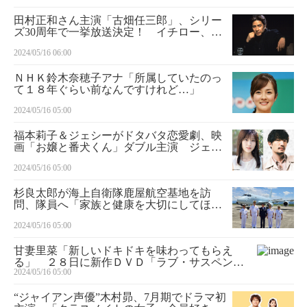
田村正和さん主演「古畑任三郎」、シリー
ズ30周年で一挙放送決定！ イチロー、松
嶋菜々子ゲストのエピソードも
2024/05/16 06:00
ＮＨＫ鈴木奈穂子アナ「所属していたのっ
て１８年ぐらい前なんですけれど…」
2024/05/16 05:00
福本莉子＆ジェシーがドタバタ恋愛劇、映
画「お嬢と番犬くん」ダブル主演 ジェシ
ー節炸裂「じぇしじぇし見ていただけた
2024/05/16 05:00
ら」
杉良太郎が海上自衛隊鹿屋航空基地を訪
問、隊員へ「家族と健康を大切にしてほし
い」 自身の被災地支援活動のモチベーシ
2024/05/16 05:00
ョンについて「人助けも戦い。それを売名
という人もいるが、売名でもやってみろっ
甘妻里菜「新しいドキドキを味わってもらえ
て」
る」 ２８日に新作ＤＶＤ「ラブ・サスペン
2024/05/16 05:00
ス」発売
“ジャイアン声優”木村昴、7月期でドラマ初