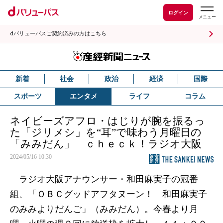
ログイン
dバリューパスご契約済みの方はこちら
新着
社会
政治
経済
国際
スポーツ
エンタメ
ライフ
コラム
ネイビーズアフロ・はじりが腕を振るっ
た「ジリメシ」を“耳”で味わう月曜日の
「みみだん」 ｃｈｅｃｋ！ラジオ大阪
2024/05/16 10:30
ラジオ大阪アナウンサー・和田麻実子の冠番
組、「ＯＢＣグッドアフタヌーン！ 和田麻実子
のみみよりだんご」（みみだん）。今春より月