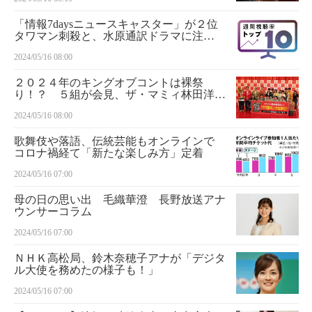
央梨）は納得いかず…
「情報7daysニュースキャスター」が２位
タワマン刺殺と、水原通訳ドラマに注
目 週間視聴率トップ１０（５月６～１
2024/05/16 08:00
２日）
２０２４年のキングオブコントは裸祭
り！？ ５組が会見、ザ・マミィ林田洋平
「僕らの単独ライブでは今、裸ネタが盛り
2024/05/16 08:00
上がる」
歌舞伎や落語、伝統芸能もオンラインで
コロナ禍経て「新たな楽しみ方」定着
2024/05/16 07:00
母の日の思い出 毛織華澄 長野放送アナ
ウンサーコラム
2024/05/16 07:00
ＮＨＫ高松局、鈴木奈穂子アナが「デジタ
ル大使を務めたの様子も！」
2024/05/16 07:00