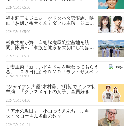
2024/05/16 05:00
福本莉子＆ジェシーがドタバタ恋愛劇、映
画「お嬢と番犬くん」ダブル主演 ジェシ
ー節炸裂「じぇしじぇし見ていただけた
2024/05/16 05:00
ら」
杉良太郎が海上自衛隊鹿屋航空基地を訪
問、隊員へ「家族と健康を大切にしてほし
い」 自身の被災地支援活動のモチベーシ
2024/05/16 05:00
ョンについて「人助けも戦い。それを売名
という人もいるが、売名でもやってみろっ
甘妻里菜「新しいドキドキを味わってもらえ
て」
る」 ２８日に新作ＤＶＤ「ラブ・サスペン
2024/05/16 05:00
ス」発売
“ジャイアン声優”木村昴、7月期でドラマ初
主演 「クラスメイトの女子、全員好きで
した」で“すねお”役
2024/05/16 04:00
「アホの坂田」「小山ゆうえんち」…キ
ダ・タローさん名曲の数々
2024/05/16 01:04