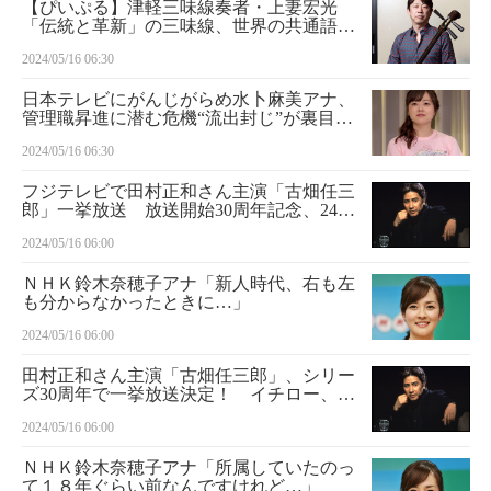
【ぴいぷる】津軽三味線奏者・上妻宏光
「伝統と革新」の三味線、世界の共通語
に 新たな刺激を追い求めてチェロ奏者・
2024/05/16 06:30
宮田大と異色セッション
日本テレビにがんじがらめ水卜麻美アナ、
管理職昇進に潜む危機“流出封じ”が裏目
に…「これまでにない居心地の悪さ」
2024/05/16 06:30
フジテレビで田村正和さん主演「古畑任三
郎」一挙放送 放送開始30周年記念、24日
から
2024/05/16 06:00
ＮＨＫ鈴木奈穂子アナ「新人時代、右も左
も分からなかったときに…」
2024/05/16 06:00
田村正和さん主演「古畑任三郎」、シリー
ズ30周年で一挙放送決定！ イチロー、松
嶋菜々子ゲストのエピソードも
2024/05/16 06:00
ＮＨＫ鈴木奈穂子アナ「所属していたのっ
て１８年ぐらい前なんですけれど…」