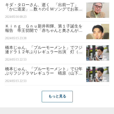
キダ・タローさん、逝く 「出前一丁」
「かに道楽」…数々のＣＭソングでお茶の
間に愛された“浪花のモーツァルト” 「探
2024/05/16 00:23
偵！ナイトスクープ」最高顧問としても人
気
Ｋｉｎｇ Ｇｎｕ新井和輝、第１子誕生を
報告 帝王切開で「赤ちゃんと奥さんがホ
ント頑張ってくれた」
2024/05/15 23:38
橋本じゅん、「ブルーモーメント」でフジ
連ドラ１２年ぶりレギュラー出演 灯（本
田翼）の死の真相のカギを握る？新たなＳ
2024/05/15 22:53
ＤＭメンバー
橋本じゅん、「ブルーモーメント」で12年
ぶりフジドラマレギュラー 晴原（山下智
久）の亡き婚約者（本田翼）に関係する人
2024/05/15 22:53
物で
もっと見る