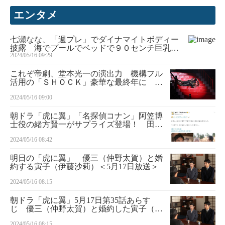
エンタメ
七瀬なな、「週プレ」でダイナマイトボディー
披露 海でプールでベッドで９０センチ巨乳が
2024/05/16 09:29
揺れた
これぞ帝劇、堂本光一の演出力 機構フル
活用の「ＳＨＯＣＫ」豪華な最終年に ス
テージ
2024/05/16 09:00
朝ドラ「虎に翼」「名探偵コナン」阿笠博
士役の緒方賢一がサプライズ登場！ 田中
真弓、平田広明に続く3人目の声優登場に
2024/05/16 08:42
「またもやレジェンド」
明日の「虎に翼」 優三（仲野太賀）と婚
約する寅子（伊藤沙莉）＜5月17日放送＞
2024/05/16 08:15
朝ドラ「虎に翼」5月17日第35話あらす
じ 優三（仲野太賀）と婚約した寅子（伊
藤沙莉）が法廷デビュー！ よね（土居志
2024/05/16 08:15