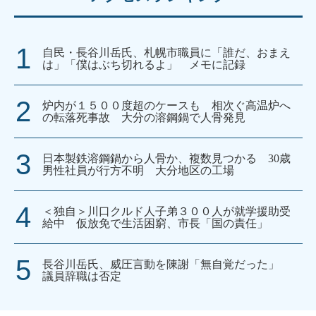
自民・長谷川岳氏、札幌市職員に「誰だ、おまえ
は」「僕はぶち切れるよ」 メモに記録
炉内が１５００度超のケースも 相次ぐ高温炉へ
の転落死事故 大分の溶鋼鍋で人骨発見
日本製鉄溶鋼鍋から人骨か、複数見つかる 30歳
男性社員が行方不明 大分地区の工場
＜独自＞川口クルド人子弟３００人が就学援助受
給中 仮放免で生活困窮、市長「国の責任」
長谷川岳氏、威圧言動を陳謝「無自覚だった」
議員辞職は否定