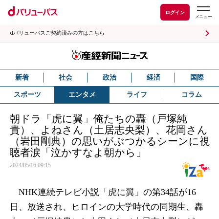
ログイン
dバリューパスご契約済みの方はこちら
新着
社会
政治
経済
国際
スポーツ
エンタメ
ライフ
コラム
朝ドラ「虎に翼」俺たちの轟（戸塚純
貴）、よねさん（土居志央梨）、花岡さん
（岩田剛典）の思いがぶつかるシーンに視
聴者涙「泣かすなよ朝から」
2024/05/16 09:15
NHK連続テレビ小説「虎に翼」の第34話が16
日、放送され、ヒロインの大学時代の同期生、轟