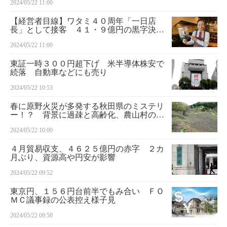
2024/05/22 11:00
株買いの発表期待がインパクトに
【経営者目線】ワタミ４０周年「一日店
長」として接客 ４１・９億円の黒字決算
を報告 ひとり目のお客さまが夕刊フジを
2024/05/22 11:00
手にご来店
東証一時３００円超下げ 米半導体株安で
続落 自動車などにも売り
2024/05/22 10:53
春に原野火災が多発する秋田県のミステリ
ー！？ 背景に過疎と高齢化、農山村の深
刻な実情
2024/05/22 10:00
４月貿易収支、４６２５億円の赤字 ２カ
月ぶり、資源高や円安が影響
2024/05/22 09:52
東京円、１５６円台前半でもみ合い ＦＯ
ＭＣ議事録の公表控え様子見
2024/05/22 09:50