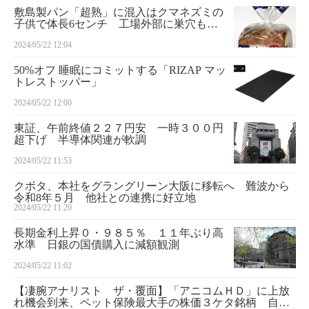
敷島製パン「超熟」に混入はクマネズミの
子供で体長6センチ 工場外部に巣穴も発
見
2024/05/22 12:04
50%オフ 睡眠にコミットする「RIZAP マッ
トレストッパー」
2024/05/22 12:00
東証、午前終値２２７円安 一時３００円
超下げ 半導体関連が軟調
2024/05/22 11:53
クボタ、本社をグラングリーン大阪に移転へ 難波から
令和8年５月 他社との連携に好立地
2024/05/22 11:20
長期金利上昇０・９８５％ １１年ぶり高
水準 日銀の国債購入に減額観測
2024/05/22 11:02
【凄腕アナリスト ザ・覆面】「アニコムＨＤ」に上放
れ機会到来、ペット保険最大手の株価３ケタ銘柄 自社