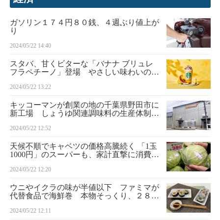
ガソリン１７４円８０銭、４週ぶり値上が
り
2024/05/22 14:40
スタバ、甘くビターな「バナナ ブリュレ
フラペチーノ」登場 やさしい味わいの1
杯
2024/05/22 13:22
キッコーマンが創業の地の千葉県野田市に
新工場 しょうゆ関連調味料の生産体制強
化
2024/05/22 12:52
天候不順でキャベツの価格高騰続く 「1玉
1000円」のスーパーも、家計直撃に消費者
困惑
2024/05/22 12:20
ウニやイクラの味が半値以下 ファミマが
代替食品で海鮮巻 本物そっくり、２８日
発売
2024/05/22 12:11