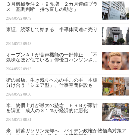
３月機械受注２・９％増 ２カ月連続プラ
ス 基調判断「持ち直しの動き」
2024/05/22 09:49
東証、続落して始まる 半導体関連に売り
2024/05/22 09:18
オープンＡＩが音声機能の一部停止 「不
気味なほど似ている」俳優ヨハンソンさん
抗議
2024/05/22 09:13
街の書店、生き残りへあの手この手 本棚
分け合う「シェア型」、仕事空間併設も
2024/05/22 09:00
米、物価上昇が最大の懸念 ＦＲＢが家計
を調査 成人の３１％が経済的に悪化
2024/05/22 08:31
米、備蓄ガソリン売却へ バイデン政権が物価高対策ア