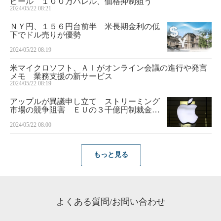
ピール １００万バレル、価格抑制狙う
2024/05/22 08:21
ＮＹ円、１５６円台前半 米長期金利の低
下でドル売りが優勢
2024/05/22 08:19
米マイクロソフト、ＡＩがオンライン会議の進行や発言
メモ 業務支援の新サービス
2024/05/22 08:19
アップルが異議申し立て ストリーミング
市場の競争阻害 ＥＵの３千億円制裁金に
不服
2024/05/22 08:00
もっと見る
よくある質問/お問い合わせ