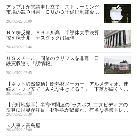
アップルが異議申し立て ストリーミング
市場の競争阻害 ＥＵの３千億円制裁金に
不服
2024/05/22 08:00
ＮＹ株反発、６６ドル高 半導体大手決算
控え様子見 ナスダックは続伸
2024/05/22 07:46
ＵＳスチール、同業のクリフスを非難 日
鉄買収巡り「誤情報」
2024/05/22 07:45
【ネット騒然銘柄】断熱材メーカー・アルメディオ、連
続ストップ安で「みんな生きてる？」 下落が続くＮＴ
2024/05/22 06:30
Ｔ、持ち続けるなら現水準は値ごろか
【兜町地獄耳】半導体関連の“ラスボス”エヌビディアの
決算に世界が注目 材料株が総崩れ、有名な専業トレー
2024/05/22 06:30
ダーＴ氏も「こてんぱん」
＜人事＞高島屋
2024/05/22 05:00