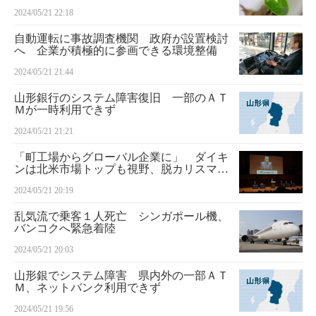
2024/05/21 22:18
自動運転に事故調査機関 政府が設置検討
へ 企業が積極的に参画できる環境整備
2024/05/21 21:44
山形銀行のシステム障害復旧 一部のＡＴ
Ｍが一時利用できず
2024/05/21 21:21
「町工場からグローバル企業に」 ダイキ
ンは北米市場トップも視野、脱カリスマ成
功なるか
2024/05/21 20:19
乱気流で乗客１人死亡 シンガポール機、
バンコクへ緊急着陸
2024/05/21 20:03
山形銀でシステム障害 県内外の一部ＡＴ
Ｍ、ネットバンク利用できず
2024/05/21 19:56