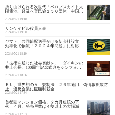
折り曲げられる次世代「ペロブスカイト太
陽電池」普及へ官民協１５０団体 中国・
欧州対抗
2024/05/21 19:10
サンケイビル役員人事
2024/05/21 19:00
ヤマト、共同輸配送手がける新会社設立
効率化で物流「２０２４年問題」に対応
2024/05/21 18:19
「技術を通じた社会貢献を」 ダイキンの
井上会長、100周年記念式典をシンフォニ
ーホールで
2024/05/21 18:06
ＥＵ、世界初のＡＩ規制法 ２６年適用、偽情報拡散防
止 違反企業に巨額制裁金
2024/05/21 17:34
首都圏マンション価格、２カ月連続の下
落 ４月、発売戸数は４割以上の大幅減
2024/05/21 17:33