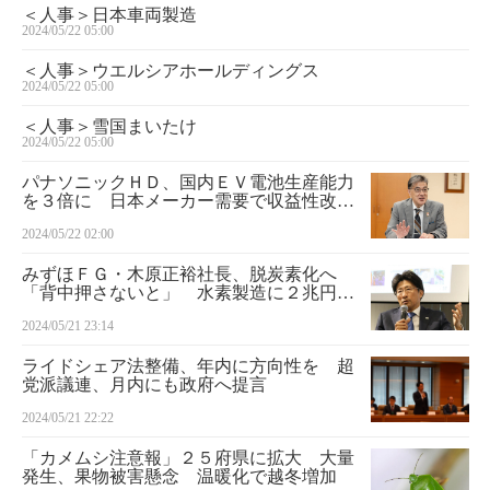
＜人事＞日本車両製造
2024/05/22 05:00
＜人事＞ウエルシアホールディングス
2024/05/22 05:00
＜人事＞雪国まいたけ
2024/05/22 05:00
パナソニックＨＤ、国内ＥＶ電池生産能力
を３倍に 日本メーカー需要で収益性改善
へ
2024/05/22 02:00
みずほＦＧ・木原正裕社長、脱炭素化へ
「背中押さないと」 水素製造に２兆円融
資へ意欲
2024/05/21 23:14
ライドシェア法整備、年内に方向性を 超
党派議連、月内にも政府へ提言
2024/05/21 22:22
「カメムシ注意報」２５府県に拡大 大量
発生、果物被害懸念 温暖化で越冬増加