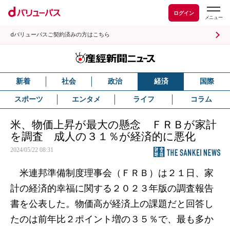
ログイン
dバリューパスご契約済みの方はこちら
新着
社会
政治
経済
国際
スポーツ
エンタメ
ライフ
コラム
米、物価上昇が最大の懸念 ＦＲＢが家計
を調査 成人の３１％が経済的に悪化
2024/05/22 08:31
米連邦準備制度理事会（ＦＲＢ）は２１日、家
計の経済的幸福に関する２０２３年版の調査報告
書を公表した。物価高が経済上の課題だと回答し
たのは前年比２ポイント増の３５％で、最も多か