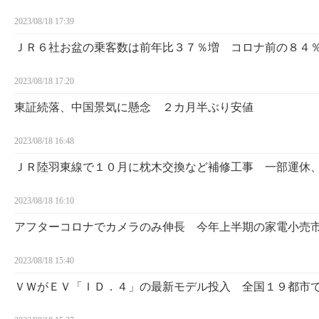
2023/08/18 17:39
ＪＲ６社お盆の乗客数は前年比３７％増 コロナ前の８４
2023/08/18 17:20
東証続落、中国景気に懸念 ２カ月半ぶり安値
2023/08/18 16:48
ＪＲ陸羽東線で１０月に枕木交換など補修工事 一部運休
2023/08/18 16:10
アフターコロナでカメラのみ伸長 今年上半期の家電小売
2023/08/18 15:40
ＶＷがＥＶ「ＩＤ．４」の最新モデル投入 全国１９都市