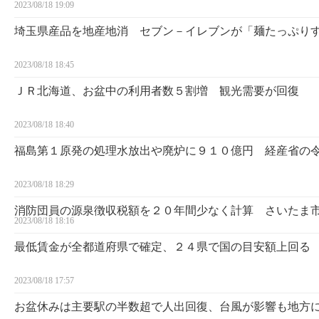
2023/08/18 19:09
埼玉県産品を地産地消 セブン－イレブンが「麺たっぷり
2023/08/18 18:45
ＪＲ北海道、お盆中の利用者数５割増 観光需要が回復
2023/08/18 18:40
福島第１原発の処理水放出や廃炉に９１０億円 経産省の
2023/08/18 18:29
消防団員の源泉徴収税額を２０年間少なく計算 さいたま
2023/08/18 18:16
最低賃金が全都道府県で確定、２４県で国の目安額上回る
2023/08/18 17:57
お盆休みは主要駅の半数超で人出回復、台風が影響も地方