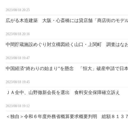
2023/08/18 20:25
広がる木造建築 大阪・心斎橋には貸店舗「商店街のモデ
2023/08/18 20:16
中間貯蔵施設めぐり対立構図続く山口・上関町 調査はな
2023/08/18 19:47
中国経済“終わりの始まり”を懸念 「恒大」破産申請で日
2023/08/18 19:45
ＪＡ全中、山野徹新会長を選出 食料安全保障確立訴え
2023/08/18 19:12
＜独自＞令和６年度外務省概算要求概要判明 総額８１３