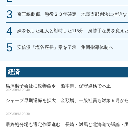
京王線刺傷、懲役２３年確定 地裁支部判決に控訴な
妹を殺した犯人と対峙した115分 身勝手な男を変え
安倍派「塩谷座長」案を了承 集団指導体制へ
経済
島津製子会社に改善命令 熊本県、保守点検で不正
2023/08/18 20:40
シャープ早期退職を拡大 金額増、一般社員も対象９月か
2023/08/18 20:30
最終処分場も選定作業進む 長崎・対馬と北海道で議論・