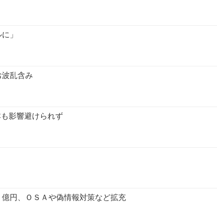
ルに」
お波乱含み
本も影響避けられず
７億円、ＯＳＡや偽情報対策など拡充