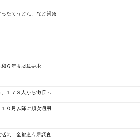
すったてうどん」など開発
令和６年度概算要求
市、１７８人から徴収へ
 １０月以降に順次適用
に活気 全都道府県調査