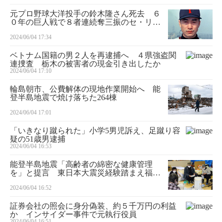
元プロ野球大洋投手の鈴木隆さん死去 ６
０年の巨人戦で８者連続奪三振のセ・リー
グ記録樹立
2024/06/04 17:34
ベトナム国籍の男２人を再逮捕へ ４県強盗関
連捜査 栃木の被害者の現金引き出したか
2024/06/04 17:10
輪島朝市、公費解体の現地作業開始へ 能
登半島地震で焼け落ちた264棟
2024/06/04 17:01
「いきなり蹴られた」小学5男児訴え、足蹴り容
疑の51歳男逮捕
2024/06/04 16:53
能登半島地震「高齢者の綿密な健康管理
を」と提言 東日本大震災経験踏まえ福島
医大
2024/06/04 16:52
証券会社の照会に身分偽装、約５千万円の利益
か インサイダー事件で元執行役員
2024/06/04 16:51