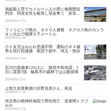
2024/06/04 17:56
強盗殺人罪でカメルーン人の男に無期懲役
判決 同居女性を殺害し現金奪う 奈良地
裁
2024/06/04 17:51
フィリピンで噴火、８００人避難 ネグロス島のカンラ
オン火山で噴煙５千メートル
2024/06/04 17:48
小１女児はねられ意識不明 運転の８４歳
男を現行犯逮捕 集団下校中、埼玉・熊谷
2024/06/04 17:44
石川の負傷者1202人に 能登半島地震、3
日に震度5強 輪島市の森林では山腹崩壊
2024/06/04 17:42
上智大名誉教授の庄野克房さん、死去
2024/06/04 17:36
埼玉県の精神科病院で男性死亡 患者間トラブ
ルか
2024/06/04 17:34