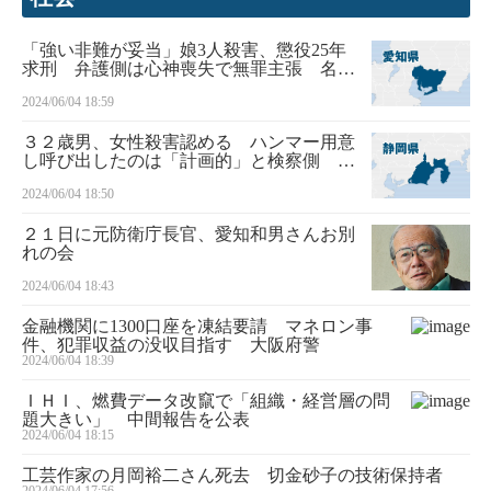
「強い非難が妥当」娘3人殺害、懲役25年
求刑 弁護側は心神喪失で無罪主張 名古
屋地裁
2024/06/04 18:59
３２歳男、女性殺害認める ハンマー用意
し呼び出したのは「計画的」と検察側 静
岡
2024/06/04 18:50
２１日に元防衛庁長官、愛知和男さんお別
れの会
2024/06/04 18:43
金融機関に1300口座を凍結要請 マネロン事
件、犯罪収益の没収目指す 大阪府警
2024/06/04 18:39
ＩＨＩ、燃費データ改竄で「組織・経営層の問
題大きい」 中間報告を公表
2024/06/04 18:15
工芸作家の月岡裕二さん死去 切金砂子の技術保持者