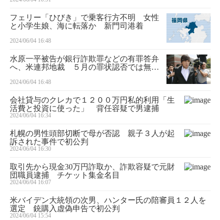
フェリー「ひびき」で乗客行方不明 女性
と小学生娘、海に転落か 新門司港着
2024/06/04 16:48
水原一平被告が銀行詐欺罪などの有罪答弁
へ、米連邦地裁 ５月の罪状認否では無罪
主張
2024/06/04 16:48
会社貸与のクレカで１２００万円私的利用「生
活費と投資に使った」 背任容疑で男逮捕
2024/06/04 16:34
札幌の男性頭部切断で母が否認 親子３人が起
訴された事件で初公判
2024/06/04 16:30
取引先から現金30万円詐取か、詐欺容疑で元財
団職員逮捕 チケット集金名目
2024/06/04 16:07
米バイデン大統領の次男、ハンター氏の陪審員１２人を
選定 銃購入虚偽申告で初公判
2024/06/04 15:54