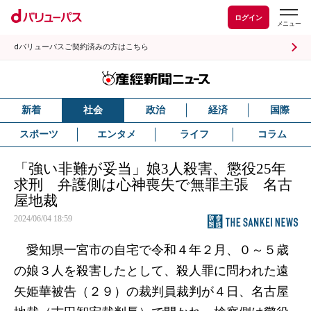
ログイン
dバリューパスご契約済みの方はこちら
新着
社会
政治
経済
国際
スポーツ
エンタメ
ライフ
コラム
「強い非難が妥当」娘3人殺害、懲役25年
求刑 弁護側は心神喪失で無罪主張 名古
屋地裁
2024/06/04 18:59
愛知県一宮市の自宅で令和４年２月、０～５歳
の娘３人を殺害したとして、殺人罪に問われた遠
矢姫華被告（２９）の裁判員裁判が４日、名古屋