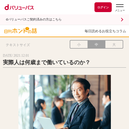
ログイン
dバリューパスご契約済みの方はこちら
毎日読めるお役立ちコラム
小
中
大
テキストサイズ
DATE/ 2021.12.01
実際人は何歳まで働いているのか？