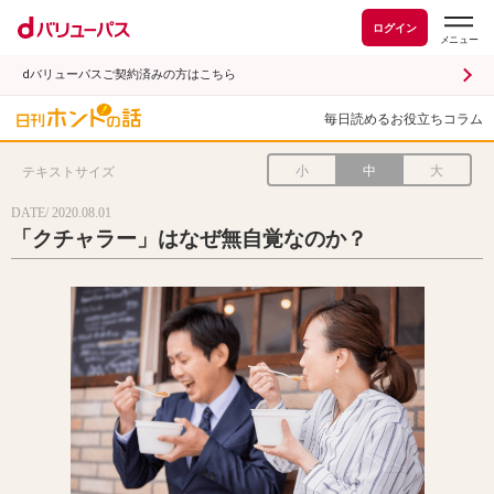
ログイン
dバリューパスご契約済みの方はこちら
毎日読めるお役立ちコラム
小
中
大
テキストサイズ
DATE/ 2020.08.01
「クチャラー」はなぜ無自覚なのか？