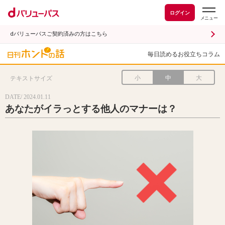
ログイン
dバリューパスご契約済みの方はこちら
毎日読めるお役立ちコラム
小
中
大
テキストサイズ
DATE/ 2024.01.11
あなたがイラっとする他人のマナーは？