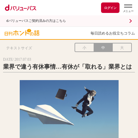
ログイン
dバリューパスご契約済みの方はこちら
毎日読めるお役立ちコラム
小
中
大
テキストサイズ
DATE/ 2017.07.03
業界で違う有休事情…有休が「取れる」業界とは