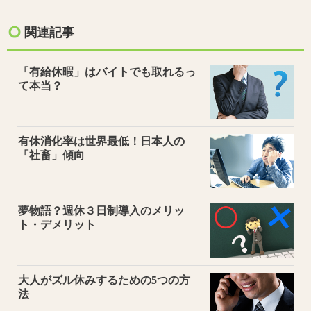
関連記事
「有給休暇」はバイトでも取れるっ
て本当？
有休消化率は世界最低！日本人の
「社畜」傾向
夢物語？週休３日制導入のメリッ
ト・デメリット
大人がズル休みするための5つの方
法