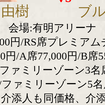
00円/指定B
00/リングサ
0/2階指定C席
輝
円