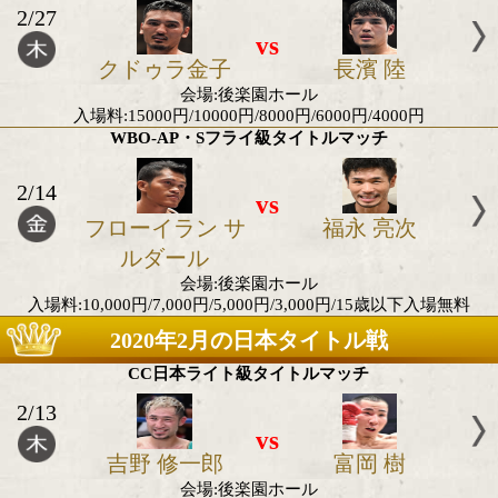
2020年2月のアジア地域タイトル
OPBFウェルター級王座決定戦
2/27
vs
クドゥラ金子
長濱 陸
会場:後楽園ホール
入場料:15000円/10000円/8000円/6000円/400
WBO-AP・Sフライ級タイトルマッチ
2/14
vs
フローイラン サ
福永 亮
ルダール
会場:後楽園ホール
入場料:10,000円/7,000円/5,000円/3,000円/15歳