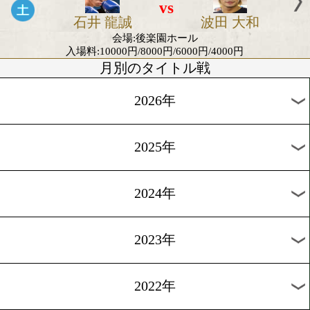
入場料:15000円/10000円/8000円/6000円/400
WBCユース・フライ級タイトルマッチ
2/11
vs
畑中 建人
ローランド 
イ
会場:愛知・刈谷市あいおいホール
仲里周磨vs粟田祐之
2/9
vs
仲里 周磨
粟田 祐
会場:沖縄・糸満市サムシングフォー西崎
入場料:15000円/10000円/8000円/7000円/6000円/
日本ユース・Sフェザー級王座決定戦
2/1