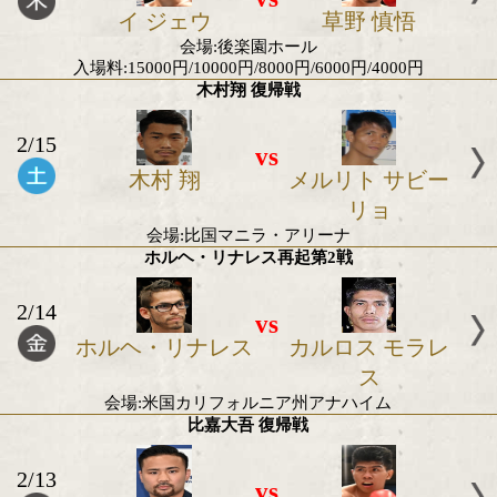
2/27
vs
渡部 大介
リチャード 
クピッ
会場:後楽園ホール
入場料:15000円/10000円/8000円/6000円/400
はじめの一歩 フェザー級トーナメント準決勝
2/27
vs
イ ジェウ
草野 慎
会場:後楽園ホール
入場料:15000円/10000円/8000円/6000円/400
木村翔 復帰戦
2/15
vs