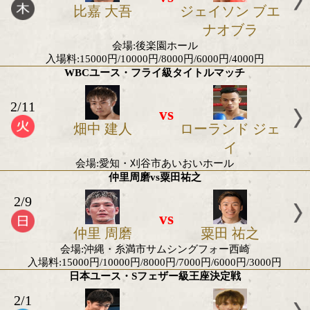
木村 翔
メルリト サ
リョ
会場:比国マニラ・アリーナ
ホルヘ・リナレス再起第2戦
2/14
vs
ホルヘ・リナレス
カルロス モ
ス
会場:米国カリフォルニア州アナハイム
比嘉大吾 復帰戦
2/13
vs
比嘉 大吾
ジェイソン 
ナオブ
会場:後楽園ホール