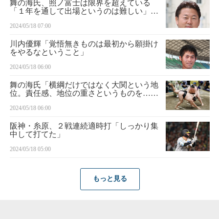
舞の海氏、照ノ富士は限界を超えている
「１年を通して出場というのは難しい」／
夏場所
2024/05/18 07:00
川内優輝「覚悟無きものは最初から願掛け
をやるなということ」
2024/05/18 06:00
舞の海氏「横綱だけではなく大関という地
位。責任感、地位の重さというものを…」
／夏場所
2024/05/18 06:00
阪神・糸原、２戦連続適時打「しっかり集
中して打てた」
2024/05/18 05:00
もっと見る