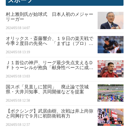
スポーツ
村上雅則氏が始球式 日本人初のメジャー
リーガー
2024/05/18 14:07
オリックス・斎藤響介、１９日の楽天戦で
今季２度目の先発へ 「まずは（プロ）初
勝利目指して頑張りたい」
2024/05/18 13:19
Ｊ１首位の神戸、リーグ最少失点支えるＤ
Ｆトゥーレルが抱負「献身性ベースに成長
する」
2024/05/18 13:03
国スポ「見直しに賛同」 廃止論で茨城
県・大井川知事、共同開催などを提案
2024/05/18 12:58
【ボクシング】武居由樹、次戦は井上尚弥
と同興行で９月に初防衛戦有力
2024/05/18 12:57