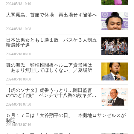
2024/05/18 10:10
大関霧島、首痛で休場 再出場せず陥落へ
2024/05/18 10:08
日本は男女とも１勝１敗 バスケ３人制五
輪最終予選
2024/05/18 08:00
舞の海氏、頸椎椎間板ヘルニア貴景勝は
「あまり無理してほしくない」／夏場所
2024/05/18 08:00
【虎のソナタ】虎番うっとり…岡田監督
の“のど自慢” ベンチで十八番の故キダ・
タローさん作曲「ふるさとのはなしをしよ
2024/05/18 07:30
う」
５月１７日は「大谷翔平の日」 本拠地ロサンゼルスが
制定
2024/05/18 07:16