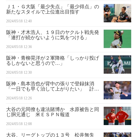
Ｊ１・Ｇ大阪「最少失点」「最少得点」の
新たなスタイルで上位進出目指す
2024/05/18 12:40
阪神・才木浩人、１９日のヤクルト戦先発
「連打が続かないように気をつける」
2024/05/18 12:36
阪神・青柳晃洋が２軍降格「しっかり投げ
るしかないと思うので…」
2024/05/18 12:30
阪神・島本浩也が背中の張りで登録抹消
「一日でも早く治して上がりたい」 計４
選手が入れ替え
2024/05/18 12:26
大谷の元同僚も違法賭博か 水原被告と同
じ胴元通じ 米ＥＳＰＮ報道
2024/05/18 12:08
大谷、リーグトップの１３号 松井無失