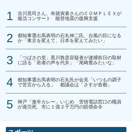
吉川晃司さん、布袋寅泰さんのＣＯＭＰＬＥＸが
復活コンサート 能登地震の復興支援
都知事選出馬表明の石丸伸二氏、台風の目になる
か「東京を変えて、日本を変えてみたい」
「つばさの党」黒川敦彦容疑者が逮捕前日の取材
に語る「若者の声を代弁」「尾崎豊みたいな」
都知事選出馬表明の石丸氏が会見「いつもの調子
で苦言から入る」 都議会は「さすが首都」
神戸「激辛カレー」いじめ 苦情電話窓口の職員
が過労死、市に１億２千万円の賠償命令