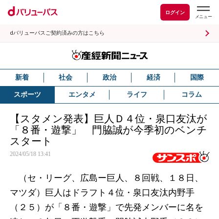
ログイン
dバリューパスご契約済みの方はこちら
新着
社会
政治
経済
国際
スポーツ
エンタメ
ライフ
コラム
【スタメン発表】巨人Ｄ４位・泉口友汰が
「８番・遊撃」 門脇誠が今季初のベンチ
スタート
2024/05/18 13:41
（セ・リーグ、広島ー巨人、８回戦、１８日、
マツダ）巨人はドラフト４位・泉口友汰内野手
（２５）が「８番・遊撃」で先発メンバーに名を