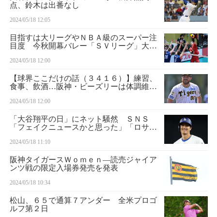
点、鈴木は出番なし
2024/05/18 12:05
目指すは大リーグやＮＢＡ級のスーパー注
目度 今秋開幕バレー「ＳＶリーグ」大い
なる野望
2024/05/18 12:00
【球界ここだけの話（３４１６）】練習、
食事、飲酒…阪神・ビーズリーは体調維持
して好調継続 待望の１軍マウンドへ
2024/05/18 12:00
「大谷翔平の日」にネット騒然 ＳＮＳ
「フェイクニュースかと思った」「ロサン
ゼルスに先越されてんじゃないよ！」
2024/05/18 11:10
阪神タイガースＷｏｍｅｎ―読売ジャイア
ンツ戦の限定入場券発売を発表
2024/05/18 10:34
松山、６５で通算７アンダー 全米プロゴ
ルフ第２日