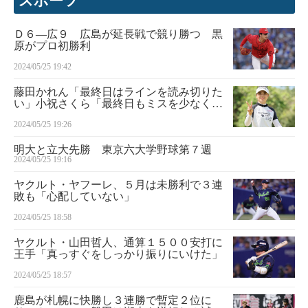
スポーツ
Ｄ６―広９ 広島が延長戦で競り勝つ 黒
原がプロ初勝利
2024/05/25 19:42
藤田かれん「最終日はラインを読み切りた
い」小祝さくら「最終日もミスを少なくし
たい」／国内女子ゴルフ
2024/05/25 19:26
明大と立大先勝 東京六大学野球第７週
2024/05/25 19:16
ヤクルト・ヤフーレ、５月は未勝利で３連
敗も「心配していない」
2024/05/25 18:58
ヤクルト・山田哲人、通算１５００安打に
王手「真っすぐをしっかり振りにいけた」
2024/05/25 18:57
鹿島が札幌に快勝し３連勝で暫定２位に