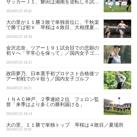
サッカーＪ１、磐田は湘南を逆転し６試合
ぶり白星
2024/05/25 18:42
大の里が１１勝３敗で単独首位に、千秋楽
で勝てば初Ｖ 琴桜は４敗目、大相撲夏場
所１４日目
2024/05/25 18:34
金沢志奈、ツアー１９１試合目での悲願の
初Ｖへ「平常心を保って」／国内女子ゴル
フ
2024/05/25 18:25
政田夢乃、日本選手初プロテスト合格後ツ
アー初戦でのＶ狙う／国内女子ゴルフ
2024/05/25 18:21
ＩＮＡＣ神戸、２季連続２位 フェロン監
督「来季はより多くの勝利届ける」
2024/05/25 18:14
大の里、１１勝で単独トップ 琴桜は４敗目／夏場所
2024/05/25 18:01