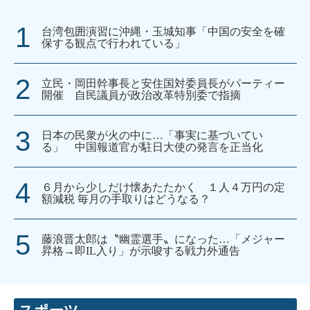
台湾包囲演習に沖縄・玉城知事「中国の安全を確
保する観点で行われている」
立民・岡田幹事長と安住国対委員長がパーティー
開催 自民議員が政治改革特別委で指摘
日本の民衆が火の中に…「事実に基づいてい
る」 中国報道官が駐日大使の発言を正当化
６月から少しだけ懐あたたかく １人４万円の定
額減税 毎月の手取りはどうなる？
藤浪晋太郎は〝幽霊選手〟になった…「メジャー
昇格→即IL入り」が示唆する戦力外通告