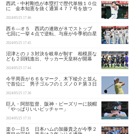
西武・中村剛也が本塁打で歴代単独１０位
に 金本知憲を抜く通算４７７号を放つ
2024/05/25 17:46
西６―オ５ 西武の連敗が８でストップ
七回に一挙４点で逆転、与座が今季初白星
2024/05/25 17:45
沼津とのＪ３対決を岐阜が制す 相模原な
ども２回戦進出、サッカー天皇杯が開幕
2024/05/25 17:44
今平周吾が６６をマーク、木下稜介と並ん
で首位に 男子ゴルフのミズノＯＰ第３日
2024/05/25 17:36
巨人・阿部監督、阪神・ビーズリーに脱帽
「やっぱりいいピッチャー」
2024/05/25 17:31
楽０―日５ 日本ハムの加藤貴之が今季２