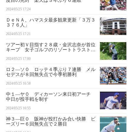
度目の完封 楽天は３年ぶり６連敗
2024/05/25 17:24
ＤｅＮＡ、ハマスタ最多観衆更新「３万３
３７６人」
2024/05/25 17:21
ツアー初Ｖ目指す２８歳・金沢志奈が首位
キープ 女子ゴルフのリゾートトラストＬ
第３日
2024/05/25 17:00
ロ２―ソ０ ロッテ４季ぶり７連勝 メル
セデスが８回無失点で今季初勝利
2024/05/25 16:58
中１―ヤ０ ディカーソン来日初アーチ
中日が投手戦を制す
2024/05/25 16:55
神３―巨０ 阪神が投打かみ合い快勝 ビ
ーズリー６回無失点で２勝目