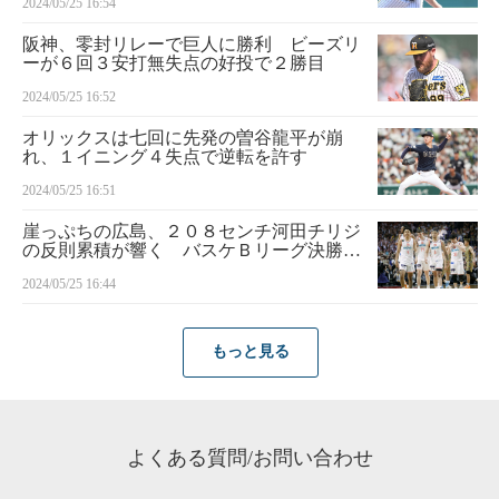
2024/05/25 16:54
阪神、零封リレーで巨人に勝利 ビーズリ
ーが６回３安打無失点の好投で２勝目
2024/05/25 16:52
オリックスは七回に先発の曽谷龍平が崩
れ、１イニング４失点で逆転を許す
2024/05/25 16:51
崖っぷちの広島、２０８センチ河田チリジ
の反則累積が響く バスケＢリーグ決勝第
１戦
2024/05/25 16:44
もっと見る
よくある質問/お問い合わせ