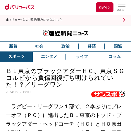
ログイン
dバリューパスご契約済みの方はこちら
新着
社会
政治
経済
国際
スポーツ
エンタメ
ライフ
コラム
ＢＬ東京のブラックアダーＨＣ、東京ＳＧ
コルビから負傷回復打ち明けられてい
た！？／リーグワン
2024/05/17 15:00
ラグビー・リーグワン１部で、２季ぶりにプレ
ーオフ（ＰＯ）に進出したＢＬ東京のトッド・ブ
ラックアダー・ヘッドコーチ（ＨＣ）とＨＯ原田