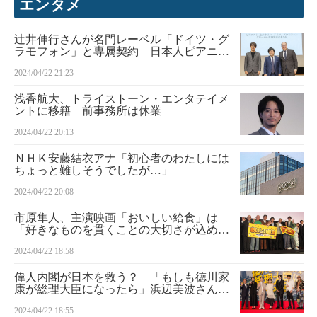
エンタメ
辻井伸行さんが名門レーベル「ドイツ・グ
ラモフォン」と専属契約 日本人ピアニス
トで初
2024/04/22 21:23
浅香航大、トライストーン・エンタテイメ
ントに移籍 前事務所は休業
2024/04/22 20:13
ＮＨＫ安藤結衣アナ「初心者のわたしには
ちょっと難しそうでしたが…」
2024/04/22 20:08
市原隼人、主演映画「おいしい給食」は
「好きなものを貫くことの大切さが込めら
れた作品」
2024/04/22 18:58
偉人内閣が日本を救う？ 「もしも徳川家
康が総理大臣になったら」浜辺美波さんら
製作報告
2024/04/22 18:55