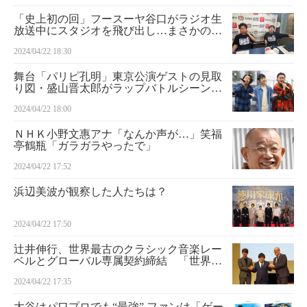
「史上初の回」フースーヤ谷口がラジオ生
放送中にスタジオを飛び出し…まさかの事
態
2024/04/22 18:30
舞台「パリピ孔明」東京公演ゲストの見取
り図・盛山晋太郎がラップバトルシーンの
公開稽古を実施
2024/04/22 18:00
ＮＨＫ小野文惠アナ「なんか声が…」笑福
亭鶴瓶「ガラガラやったで」
2024/04/22 17:52
浜辺美波が観察した人たちは？
2024/04/22 17:50
辻井伸行、世界最古のクラシック音楽レー
ベルとグローバル専属契約締結 「世界で
活躍したい夢があった。歴史に残るＣＤを
2024/04/22 17:35
出す」
大谷はパワプロでも“最強” ファンは「ゲー