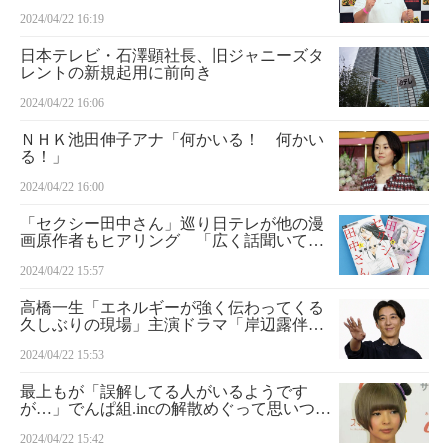
ゃないですか」
2024/04/22 16:19
日本テレビ・石澤顕社長、旧ジャニーズタ
レントの新規起用に前向き
2024/04/22 16:06
ＮＨＫ池田伸子アナ「何かいる！ 何かい
る！」
2024/04/22 16:00
「セクシー田中さん」巡り日テレが他の漫
画原作者もヒアリング 「広く話聞いて再
発防止」
2024/04/22 15:57
高橋一生「エネルギーが強く伝わってくる
久しぶりの現場」主演ドラマ「岸辺露伴は
動かない」シリーズ最新作「密漁海岸」会
2024/04/22 15:53
見速報
最上もが「誤解してる人がいるようです
が…」でんぱ組.incの解散めぐって思いつづ
る
2024/04/22 15:42