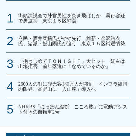
街頭演説会で陣営男性を突き飛ばしか 暴行容疑
で男逮捕 東京１５区補選
立民・酒井菜摘氏がやや先行 維新・金沢結衣
氏、諸派・飯山陽氏が追う 東京１５区補選情勢
「抱きしめてＴＯＮＩＧＨＴ」大ヒット 紅白は
出場拒否 前年落選に「なめているのか」
2600人の町に観光客140万人が殺到 インフラ維持
の限界、高野山に「入山税」導入へ
NHKBS「にっぽん縦断 こころ旅」に電動アシス
ト付きの自転車2号