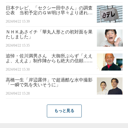
日本テレビ、「セクシー田中さん」の調査
公表 当初予定のＧＷ明け早々より遅れる
と発表
2024/04/22 15:39
ＮＨＫあさイチ「華丸人形との初対面を果
たしました」
2024/04/22 15:35
追悼・佐川満男さん 大御所ぶらず「ええ
よ、ええよ」制作陣からも絶大の信頼…
「粋でおしゃれで大人の色気」 ヒット曲
2024/04/22 15:30
『今は幸せかい』
高橋一生「岸辺露伴」で超過酷な水中撮影
「一瞬で気を失いそうに」
2024/04/22 15:28
もっと見る