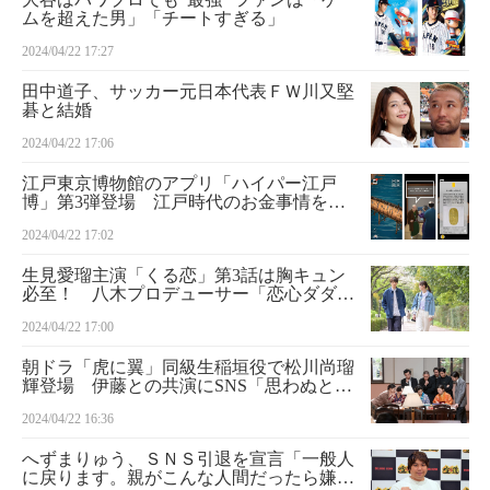
ムを超えた男」「チートすぎる」
2024/04/22 17:27
田中道子、サッカー元日本代表ＦＷ川又堅
碁と結婚
2024/04/22 17:06
江戸東京博物館のアプリ「ハイパー江戸
博」第3弾登場 江戸時代のお金事情を体
験
2024/04/22 17:02
生見愛瑠主演「くる恋」第3話は胸キュン
必至！ 八木プロデューサー「恋心ダダ漏
れ」「男性陣がアドリブで張り合うシーン
2024/04/22 17:00
も」
朝ドラ「虎に翼」同級生稲垣役で松川尚瑠
輝登場 伊藤との共演にSNS「思わぬとこ
ろで再会！」「エモすぎる」と「女王の教
2024/04/22 16:36
室」思い出す声
へずまりゅう、ＳＮＳ引退を宣言「一般人
に戻ります。親がこんな人間だったら嫌じ