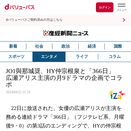
ログイン
dバリューパスご契約済みの方はこちら
新着
社会
政治
経済
国際
スポーツ
エンタメ
ライフ
コラム
JO1與那城奨、HY仲宗根泉と「366日」
広瀬アリス主演の月9ドラマの企画でコラ
ボ
2024/04/22 21:54
22日に放送された、女優の広瀬アリスが主演を
務める連続ドラマ「366日」（フジテレビ系、月曜
後9・0）の第3話のエンディングで、HYの仲宗根