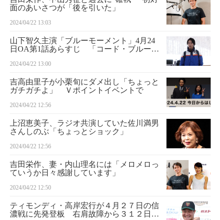
面のあいさつが「後を引いた」
2024/04/22 13:03
山下智久主演「ブルーモーメント」4月24
日OA第1話あらすじ 「コード・ブルー」
以来のフジドラマ出演 気象学の天才が自
2024/04/22 13:00
然災害に立ち向かう
吉高由里子が小栗旬にダメ出し「ちょっと
ガチガチよ」 Ｖポイントイベントで
2024/04/22 12:56
上沼恵美子、ラジオ共演していた佐川満男
さんしのぶ「ちょっとショック」
2024/04/22 12:56
吉田栄作、妻・内山理名には「メロメロっ
ていうか日々感謝しています」
2024/04/22 12:50
ティモンディ・高岸宏行が４月２７日の信
濃戦に先発登板 右肩故障から３１２日ぶ