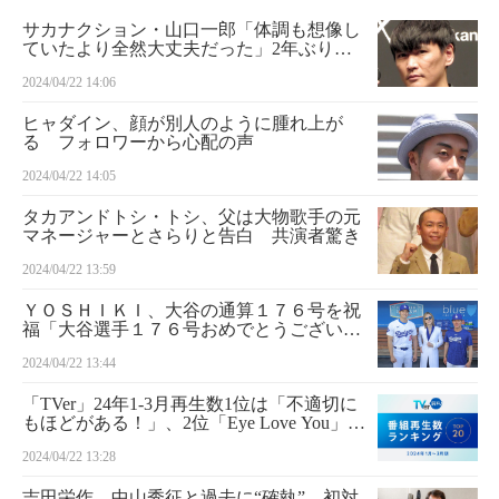
サカナクション・山口一郎「体調も想像し
ていたより全然大丈夫だった」2年ぶりラ
イブ終え復活宣言
2024/04/22 14:06
ヒャダイン、顔が別人のように腫れ上が
る フォロワーから心配の声
2024/04/22 14:05
タカアンドトシ・トシ、父は大物歌手の元
マネージャーとさらりと告白 共演者驚き
2024/04/22 13:59
ＹＯＳＨＩＫＩ、大谷の通算１７６号を祝
福「大谷選手１７６号おめでとうございま
す！」
2024/04/22 13:44
「TVer」24年1-3月再生数1位は「不適切に
もほどがある！」、2位「Eye Love You」…
バラエティー3番組がトップ20入り
2024/04/22 13:28
吉田栄作、中山秀征と過去に“確執” 初対