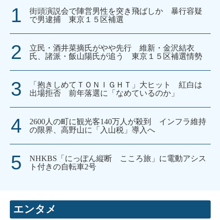
街頭演説会で陣営男性を突き飛ばしか 暴行容疑
で男逮捕 東京１５区補選
立民・酒井菜摘氏がやや先行 維新・金沢結衣
氏、諸派・飯山陽氏が追う 東京１５区補選情勢
「抱きしめてＴＯＮＩＧＨＴ」大ヒット 紅白は
出場拒否 前年落選に「なめているのか」
2600人の町に観光客140万人が殺到 インフラ維持
の限界、高野山に「入山税」導入へ
NHKBS「にっぽん縦断 こころ旅」に電動アシス
ト付きの自転車2号
エンタメ