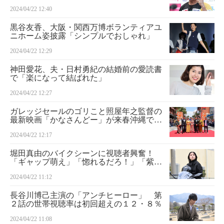
りの実戦復帰
2024/04/22 12:40
黒谷友香、大阪・関西万博ボランティアユ
ニホーム姿披露「シンプルでおしゃれ」
2024/04/22 12:29
神田愛花、夫・日村勇紀の結婚前の愛読書
で「楽になって結ばれた」
2024/04/22 12:27
ガレッジセールのゴリこと照屋年之監督の
最新映画「かなさんどー」が来春沖縄で先
行公開
2024/04/22 12:17
堀田真由のバイクシーンに視聴者興奮！
「ギャップ萌え」「惚れるだろ！」「紫ノ
宮さん格好良すぎ」 ドラマ関係者もXで
2024/04/22 11:12
裏話語る TBS「アンチヒーロー」
長谷川博己主演の「アンチヒーロー」 第
２話の世帯視聴率は初回超えの１２・８％
2024/04/22 11:08