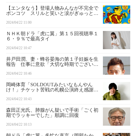
【エンタなう】登場人物みんなが不完全で
ポンコツ スリルと笑いと涙がぎゅっと詰
まったコメディー映画「リンダはチキンが
2024/04/22 11:00
たべたい！」
ＮＨＫ朝ドラ「虎に翼」第１５回視聴率１
６・９％で最高タイ
2024/04/22 10:47
井戸田潤、妻・蜂谷晏海の第１子妊娠を生
報告 仕事に意欲「大切な時期でございま
す」
2024/04/22 10:46
岡崎体育「SOLDOUTみたいなもんやん
け！」チケット苦戦の札幌公演終え感謝
ネット「よくぞここまで」「努力の結果」
2024/04/22 10:43
森田正光氏、肺腺がん疑いで手術「ごく初
期でラッキーでした」順調に回復
2024/04/22 10:13
朝ドラ「虎に翼」多忙な直言（岡部たか