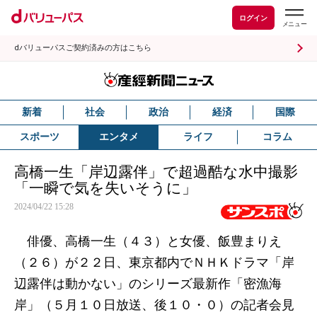
ログイン
dバリューパスご契約済みの方はこちら
新着
社会
政治
経済
国際
スポーツ
エンタメ
ライフ
コラム
高橋一生「岸辺露伴」で超過酷な水中撮影
「一瞬で気を失いそうに」
2024/04/22 15:28
俳優、高橋一生（４３）と女優、飯豊まりえ
（２６）が２２日、東京都内でＮＨＫドラマ「岸
辺露伴は動かない」のシリーズ最新作「密漁海
岸」（５月１０日放送、後１０・０）の記者会見