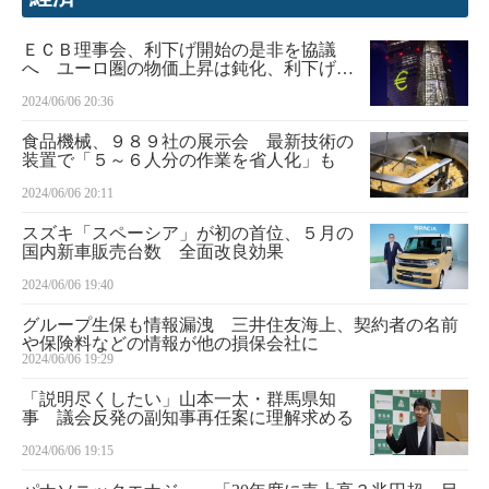
ＥＣＢ理事会、利下げ開始の是非を協議
へ ユーロ圏の物価上昇は鈍化、利下げの
公算大
2024/06/06 20:36
食品機械、９８９社の展示会 最新技術の
装置で「５～６人分の作業を省人化」も
2024/06/06 20:11
スズキ「スペーシア」が初の首位、５月の
国内新車販売台数 全面改良効果
2024/06/06 19:40
グループ生保も情報漏洩 三井住友海上、契約者の名前
や保険料などの情報が他の損保会社に
2024/06/06 19:29
「説明尽くしたい」山本一太・群馬県知
事 議会反発の副知事再任案に理解求める
2024/06/06 19:15