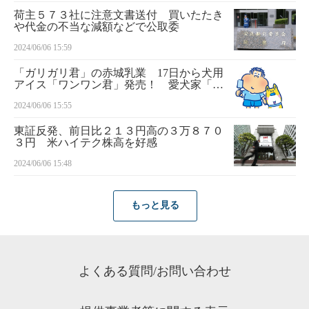
荷主５７３社に注意文書送付 買いたたき
や代金の不当な減額などで公取委
2024/06/06 15:59
「ガリガリ君」の赤城乳業 17日から犬用
アイス「ワンワン君」発売！ 愛犬家「う
ちの犬に買ってあげよう」
2024/06/06 15:55
東証反発、前日比２１３円高の３万８７０
３円 米ハイテク株高を好感
2024/06/06 15:48
もっと見る
よくある質問/お問い合わせ