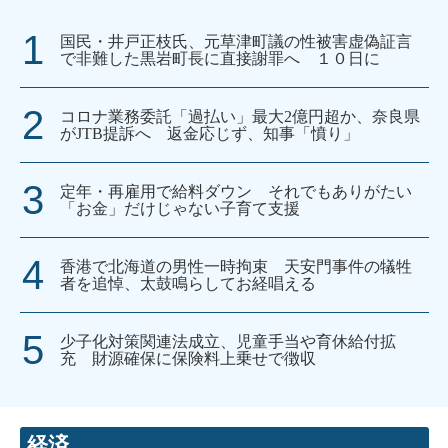
国民・井戸正枝氏、元草津町議の性被害虚偽証言
で非難した黒岩町長に直接謝罪へ １０日に
コロナ業務委託「過払い」最大2億円超か、奈良県
がJTB提訴へ 返金応じず、知事「憤り」
定年・再雇用で給料ダウン それでもありがたい
「お金」だけじゃない子育て支援
香港で北海道の男性一時拘束 天安門事件の犠牲
者を追悼、太鼓鳴らしてお経唱える
少子化対策関連法成立、児童手当や育休給付拡
充 財源確保に保険料上乗せで徴収
経済