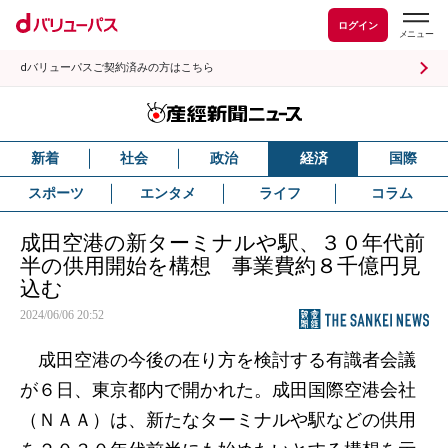
ログイン
dバリューパスご契約済みの方はこちら
新着
社会
政治
経済
国際
スポーツ
エンタメ
ライフ
コラム
成田空港の新ターミナルや駅、３０年代前
半の供用開始を構想 事業費約８千億円見
込む
2024/06/06 20:52
成田空港の今後の在り方を検討する有識者会議
が６日、東京都内で開かれた。成田国際空港会社
（ＮＡＡ）は、新たなターミナルや駅などの供用