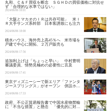
丸和、Ｃ＆Ｆ買収を断念 ＳＧＨＤの買収価格に対抗せ
ず「合理的な水準ではない」
2024/06/06 18:01
「大阪とマカオのＩＲは共存可能」 米Ｉ
Ｒ大手サンズ系幹部 日本客誘致にも注力
2024/06/06 18:00
積水ハウス、海外売上高45％へ 米市場を
戸建て中心に開拓、２万戸販売も
2024/06/06 17:56
追加利上げは「ちょっと早い」 中村豊明
審議委員、情勢見極めの必要性に言及
2024/06/06 17:41
東京ディズニーシーで新エリア「ファンタ
ジースプリングス」がオープン 併設ホテ
ルも開業
2024/06/06 17:33
政府、不公正貿易報告書で中国水産物禁輸
に「不当な措置」と懸念 「優先的に対
応」の方針