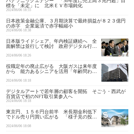
パナソニックエナジー 「30年度に売上高３兆円超」目
標を「未定」に 北米ＥＶ市場鈍化
2024/06/06 18:55
日本政策金融公庫、３月期決算で最終損益が８２３億円
の赤字 企業返済で赤字幅縮小
2024/06/06 18:38
日本版ライドシェア、年内検証継続へ 全
面解禁は並行して検討 政府デジタル行財
政会議
2024/06/06 18:26
役職定年の廃止広がる 大阪ガスは来年度
から 能力あるシニアを活用「年齢問わず
人材生かす」
2024/06/06 18:18
デジタルアートで若年層の顧客を開拓 そごう・西武が
百貨店で初のNFT取引業参入へ
2024/06/06 18:18
東京円、１５６円台前半 米長期金利低下
でドル売り円買い広がる 「様子見の投資
家も」
2024/06/06 18:08