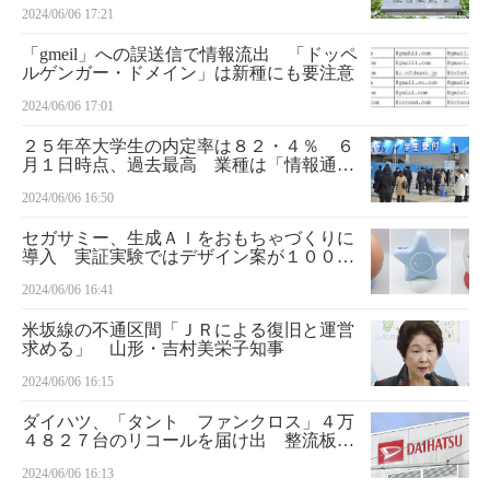
2024/06/06 17:21
「gmeil」への誤送信で情報流出 「ドッペ
ルゲンガー・ドメイン」は新種にも要注意
2024/06/06 17:01
２５年卒大学生の内定率は８２・４％ ６
月１日時点、過去最高 業種は「情報通信
業」がトップ
2024/06/06 16:50
セガサミー、生成ＡＩをおもちゃづくりに
導入 実証実験ではデザイン案が１００倍
に
2024/06/06 16:41
米坂線の不通区間「ＪＲによる復旧と運営
求める」 山形・吉村美栄子知事
2024/06/06 16:15
ダイハツ、「タント ファンクロス」４万
４８２７台のリコールを届け出 整流板形
状に問題
2024/06/06 16:13