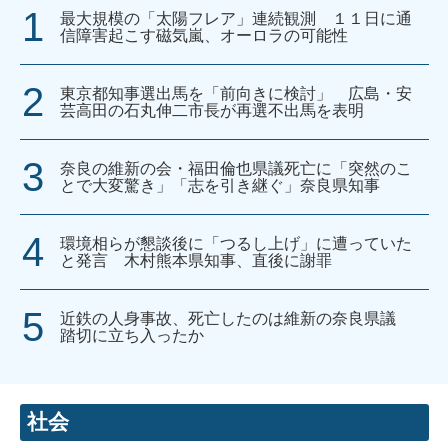
最大規模の「太陽フレア」連続観測 １１日に通
信障害起こす磁気嵐、オーロラの可能性
東京都知事選出馬を「前向きに検討」 広島・安
芸高田の石丸伸二市長が再選不出馬を表明
奈良の維新の会・福田倫也県議死亡に「突然のこ
とで大変驚き」「志を引き継ぐ」奈良県知事
環境相らが懇談後に「つるし上げ」に遭っていた
と発言 木村熊本県知事、直後に謝罪
近鉄の人身事故、死亡したのは維新の奈良県議
踏切に立ち入ったか
社会