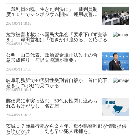
「裁判員の魂、生きた判決に」 裁判員制
度１５年でシンポジウム開催、運用改善な
ど求める声
2024/05/11 18:19
拉致被害者救出へ国民大集会「要求下げず交渉
を」 岸田首相は「働きかけ強める」と応じる
2024/05/11 17:42
公明・山口代表、政治資金規正法改正の合
意形成巡り「与野党協議が重要」
2024/05/11 17:05
岐阜刑務所で40代男性受刑者自殺か 首に靴下
巻きうつぶせで見つかる
2024/05/11 16:41
郵便局に車突っ込む 50代女性閉じ込めら
れるもけがなし 名古屋
2024/05/11 16:35
茨城１７歳暴行死から２４年、母や県警幹部が情報提供
を呼びかけ 「一刻も早い犯人逮捕を」