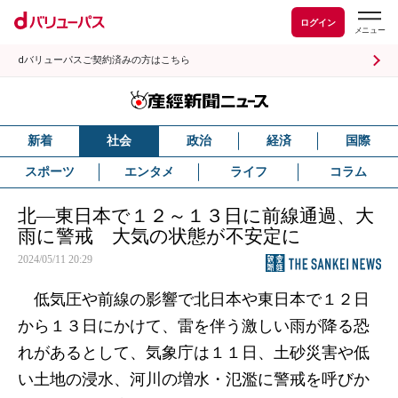
ログイン
dバリューパスご契約済みの方はこちら
新着
社会
政治
経済
国際
スポーツ
エンタメ
ライフ
コラム
北―東日本で１２～１３日に前線通過、大
雨に警戒 大気の状態が不安定に
2024/05/11 20:29
低気圧や前線の影響で北日本や東日本で１２日
から１３日にかけて、雷を伴う激しい雨が降る恐
れがあるとして、気象庁は１１日、土砂災害や低
い土地の浸水、河川の増水・氾濫に警戒を呼びか