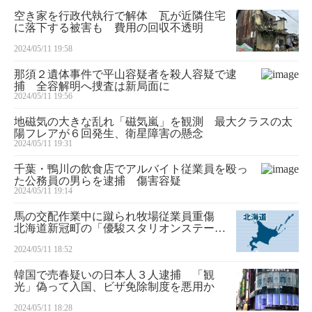
空き家を行政代執行で解体 瓦が近隣住宅
に落下する被害も 費用の回収不透明
2024/05/11 19:58
那須２遺体事件で平山容疑者を殺人容疑で逮
捕 全容解明へ捜査は新局面に
2024/05/11 19:56
地磁気の大きな乱れ「磁気嵐」を観測 最大クラスの太
陽フレアが６回発生、衛星障害の懸念
2024/05/11 19:31
千葉・鴨川の飲食店でアルバイト従業員を殴っ
た公務員の男らを逮捕 傷害容疑
2024/05/11 19:14
馬の交配作業中に蹴られ牧場従業員重傷
北海道新冠町の「優駿スタリオンステーシ
ョン」
2024/05/11 18:52
韓国で売春疑いの日本人３人逮捕 「観
光」偽って入国、ビザ免除制度を悪用か
2024/05/11 18:28