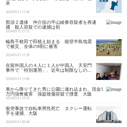
米
2024/05/11 12:40
那須２遺体 仲介役の平山綾拳容疑者を再逮
捕 殺人容疑での逮捕は初
2024/05/11 11:53
輪島千枚田で田植え始まる 能登半島地震
で被災、全体の8割に被害
2024/05/11 11:39
在留外国人の４人に１人が中国人 天安門
事件で「特別運用」、近年は制限なしの永
住者急増 「移民」と日本人の平成史
2024/05/11 11:00
（４）
車から降りてきた男に公園に連れ込まれ、現金5
万円強奪被害 強盗致傷容疑で捜査 大阪
2024/05/11 10:18
衝突事故で自転車男性死亡 タクシー運転
手を逮捕、大阪
2024/05/11 09:48