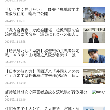
2024/05/11 16:06
「いち早く届けたい」 能登半島地震で木
造仮設住宅 輪島で公開
2024/05/11 16:01
「救う会青森」が総会開催 拉致問題で自
治体職員に署名を、議員にも会への加入を
呼び掛け
2024/05/11 15:58
【勝負師たちの系譜】棋聖戦の挑戦者決定
戦、４３歳・山崎隆之八段が名乗り 独特
な序盤作戦と感覚、現代最高の棋士・藤井
2024/05/11 15:00
棋聖に通用するか見どころ
【日本の解き方】周回遅れ「外国人との共
生」欧米では外来種に在来種が駆逐 日本
の社会保障は崩壊危機に 技能実習法と出
2024/05/11 15:00
入国管理法の改正議論
虐待通報相次ぐ障害者施設を茨城県が行政処分
へ
2024/05/11 13:46
住宅火災で１人死亡、２人搬送 宮城・登