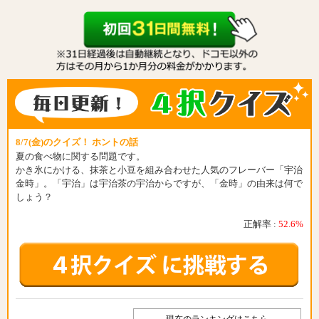
8/7(金)のクイズ！ ホントの話
夏の食べ物に関する問題です。
かき氷にかける、抹茶と小豆を組み合わせた人気のフレーバー「宇治
金時」。「宇治」は宇治茶の宇治からですが、「金時」の由来は何で
しょう？
正解率 :
52.6%
現在のランキングはこちら