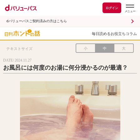
ログイン
dバリューパスご契約済みの方はこちら
毎日読めるお役立ちコラム
小
中
大
テキストサイズ
DATE/ 2024.11.27
お風呂には何度のお湯に何分浸かるのが最適？