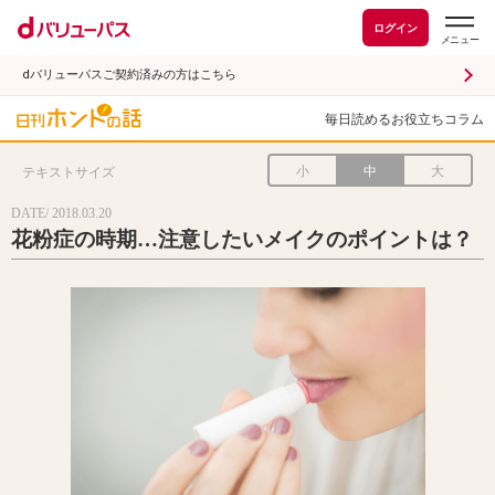
ログイン
dバリューパスご契約済みの方はこちら
毎日読めるお役立ちコラム
小
中
大
テキストサイズ
DATE/ 2018.03.20
花粉症の時期…注意したいメイクのポイントは？