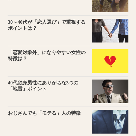
30～40代が「恋人選び」で重視する
ポイントは？
「恋愛対象外」になりやすい女性の
特徴は？
40代独身男性にありがちな3つの
「地雷」ポイント
おじさんでも「モテる」人の特徴