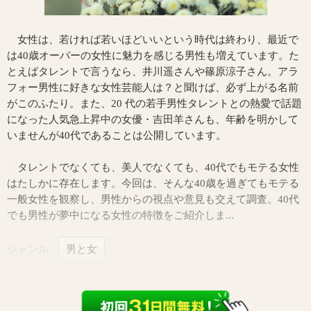
女性は、若ければ若いほどいいという時代は終わり、最近で
は40歳オーバーの女性に魅力を感じる男性も増えています。た
とえばタレントで言うなら、井川遥さんや篠原涼子さん。アラ
フォー男性に好きな女性芸能人は？と聞けば、必ず上がる名前
がこのふたり。また、20 代の若手男性タレントとの熱愛で話題
になった人気急上昇中の女優・吉田羊さんも、年齢を明かして
いませんが40代であることは公開しています。
タレントでなくても、美人でなくても、40代でもモテる女性
はたしかに存在します。今回は、そんな40歳を過ぎてもモテる
一般女性を観察し、男性からの視点や意見も交えて調査。40代
でも男性が夢中になる女性の特徴をご紹介しま...
ジャンル
男と女