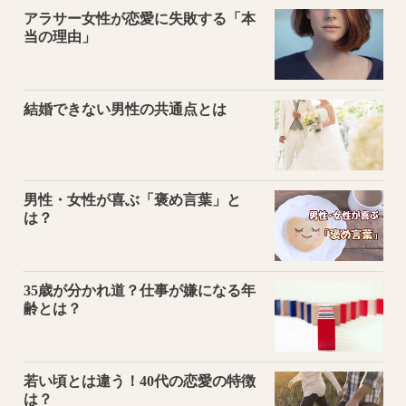
アラサー女性が恋愛に失敗する「本
当の理由」
結婚できない男性の共通点とは
男性・女性が喜ぶ「褒め言葉」と
は？
35歳が分かれ道？仕事が嫌になる年
齢とは？
若い頃とは違う！40代の恋愛の特徴
は？