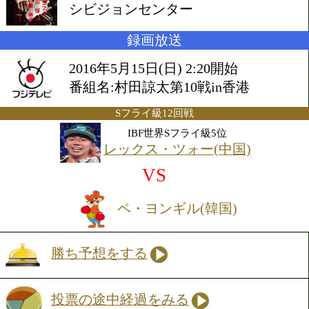
2016年5月14日(土) 17:00開始
会場:中国・香港コンベンショ
シビジョンセンター
録画放送
2016年5月15日(日) 2:20開始
番組名:村田諒太第10戦in香港
Sフライ級12回戦
IBF世界Sフライ級5位
レックス・ツォー(中国)
VS