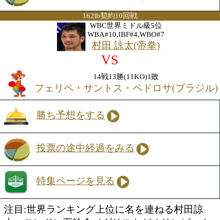
ペ・ヨンギル(韓国)
勝ち予想をする
投票の途中経過をみる
162lb契約10回戦
WBC世界ミドル級5位
WBA#10,IBF#4,WBO#7
村田 諒太(帝拳)
VS
14戦13勝(11KO)1敗
フェリペ・サントス・ペドロサ(ブ