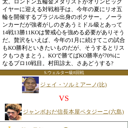
勝ち予想をする
投票の途中経過をみる
特集ページを見る
注目:世界ランキング上位に名を連ねる
太。ロンドン五輪金メダリストがオリン
イヤーに迎える対戦相手は、今年の夏に
輪を開催するブラジル出身のボクサー。
ンカーだが強者がしのぎあうミドル級と
14戦13勝11KOは警戒心を強める必要が
だ。贅沢をいえば、今年の1月に続けて