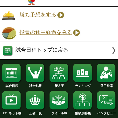
投票の途中経過をみる
注目:海外のリングコールでは、何と呼
かも楽しみな日本一リングネームが長い
ボおだ…。スーパーウェルター級に転級
初の試合が初の海外戦。初物づくしの大
が、試合はリングコールよりも短く、K
右手を挙げれば、名を挙げるチャンス!
Sライト級6回戦
ジェームス村重(KG大和)
VS
フアナー・アダンテ(比)