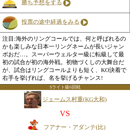
もKO勝利といきたいものだが、そうす
クもつきまとう。KOで勝てばKO勝率が7
なるプロ10戦目。村田諒太、さあどうす
S.ウェルター級8回戦
ジェイ・ソルミアーノ(比
VS
ジャンボおだ信長本屋ペタジーニ
勝ち予想をする