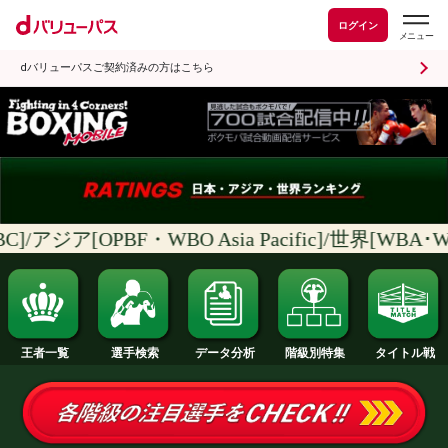
ログイン
dバリューパスご契約済みの方はこちら
C]/アジア[OPBF・WBO Asia Pacific]
階級別特集
王者一覧
選手検索
データ分析