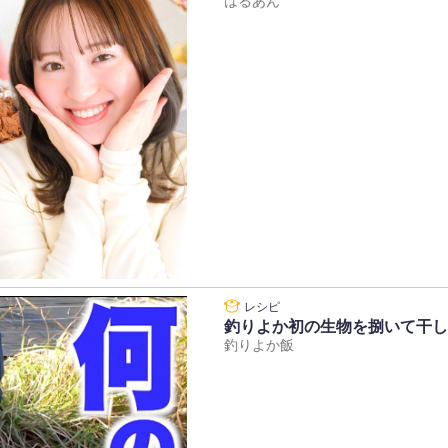
はるあん
釣りよか初の生物を捌いて干し
釣りよか飯