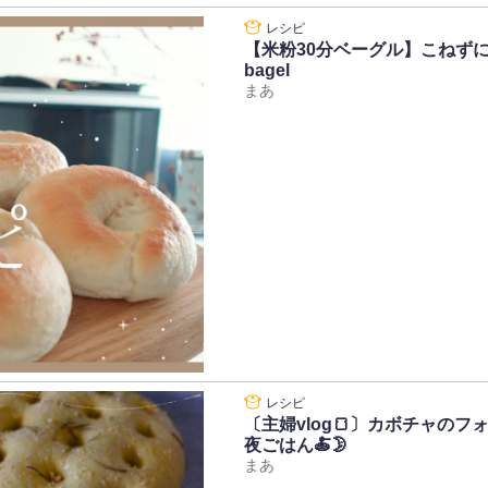
【米粉30分ベーグル】こねずに混
bagel
まあ
〔主婦vlog🍞〕カボチャの
夜ごはん🍝🌛
まあ