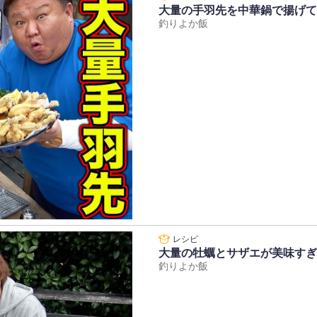
大量の手羽先を中華鍋で揚げて
釣りよか飯
大量の牡蠣とサザエが美味すぎ
釣りよか飯