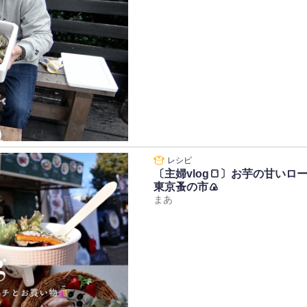
〔主婦vlog🍞〕お芋の甘い
東京蚤の市🍙
まあ