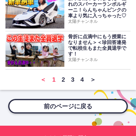
れのスパーカーランボルギ
ーニ！らんちゃんピンクの
車より気に入っちゃった♡
太陽チャンネル
骨折に点滴中にもう授業に
なりません＞＜珍回答連発
で転校生もまた全員退学で
す！
太陽チャンネル
＜
1
2
3
4
＞
前のページに戻る