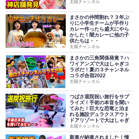
太陽チャンネル
まさかの仲間割れ？３年ぶ
りに小学生チームが手作り
カレー作ったら盛大にやら
かした！闇カレーに他の子
供たちは・・
太陽チャンネル
まさかの三角関係発覚？ハ
ワイアンズで大はしゃぎコ
ラボだ！夏の３チャンネル
コラボ合宿2022
太陽チャンネル
つばさ退院祝い旅行をサプ
ライズ！手術の本音を聞い
てみた！巨大な恐竜と泊ま
れる施設デュラクスアウト
ドアリゾートで大はしゃぎ
太陽チャンネル
新車が納車されました！憧