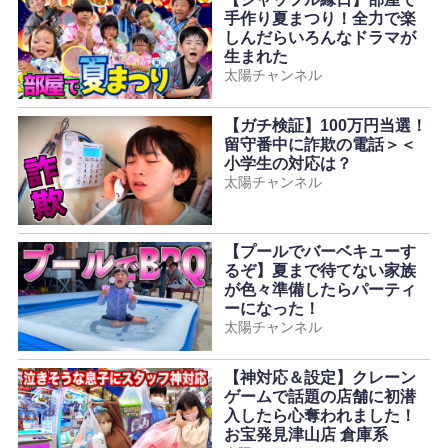
手作り夏まつり！全力で楽
しんだらいろんなドラマが
生まれた
太陽チャンネル
【ガチ検証】100万円当選！
留守番中に詐欺の電話＞＜
小学生の対応は？
太陽チャンネル
【プールでバーベキューす
るぞ】夏まで待てない家族
が色々準備したらパーティ
ーになった！
太陽チャンネル
【神対応＆設定】クレーン
ゲームで話題の店舗に初潜
入したら心奪われました！
お宝発見津山店 倉庫系