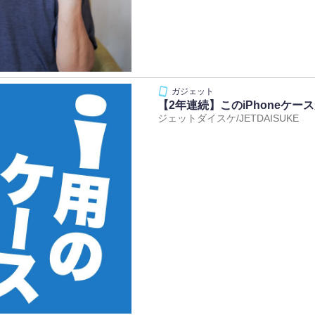
【2年連続】このiPhoneケ
ジェットダイスケ/JETDAISUKE